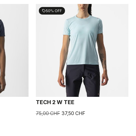
50% OFF
sell
TECH 2 W TEE
75,00 CHF
37,50 CHF