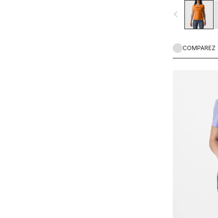
navigate_before
COMPAREZ