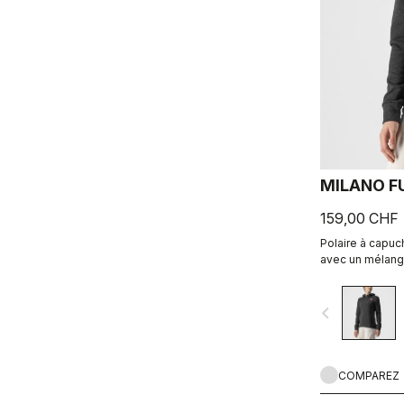
MILANO FU
159,00 CHF
Polaire à capuc
avec un mélange
de poches gén
iconique de la m
navigate_before
COMPAREZ