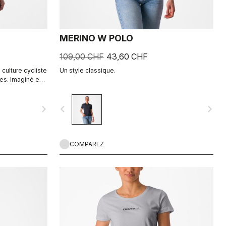
MERINO W POLO
109,00 CHF
43,60 CHF
 culture cycliste
Un style classique.
es. Imaginé en
navigate_next
navigate_before
navigate_next
COMPAREZ