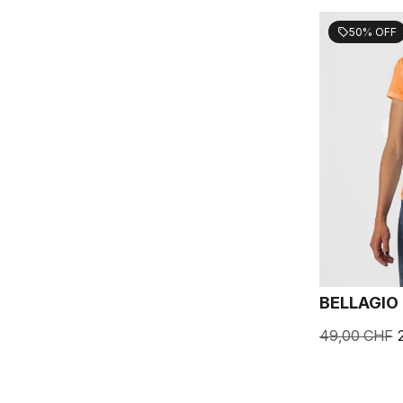
50% OFF
sell
BELLAGIO
49,00 CHF