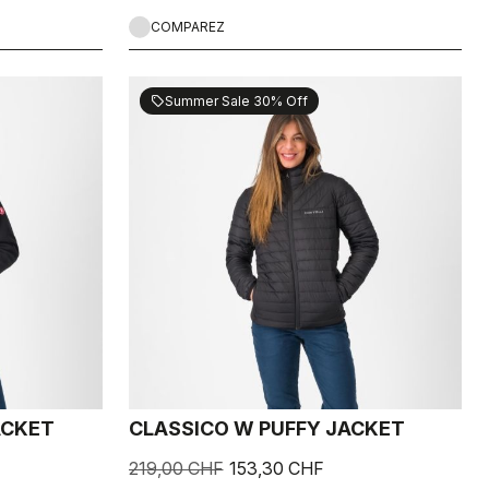
COMPAREZ
Summer Sale 30% Off
sell
ACKET
CLASSICO W PUFFY JACKET
219,00 CHF
153,30 CHF