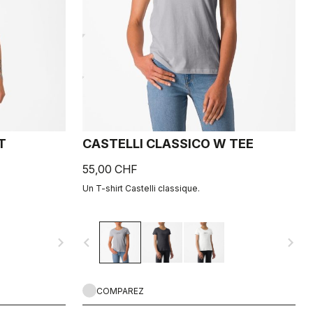
T
CASTELLI CLASSICO W TEE
55,00 CHF
Un T-shirt Castelli classique.
navigate_next
navigate_before
navigate_next
COMPAREZ