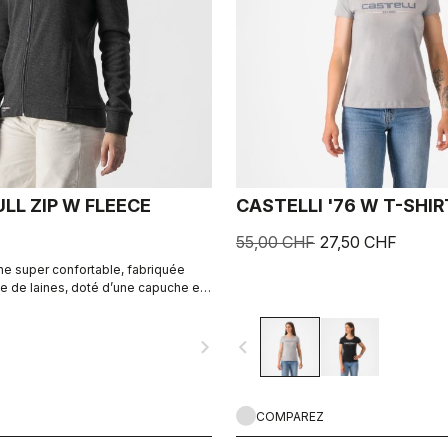
LL ZIP W FLEECE
CASTELLI '76 W T-SHIR
55,00 CHF
27,50 CHF
he super confortable, fabriquée
 de laines, doté d’une capuche et
éreusement doublées. Un vêtement
arque Castelli.
navigate_next
navigate_before
COMPAREZ