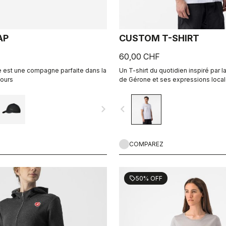
AP
CUSTOM T-SHIRT
60,00 CHF
 est une compagne parfaite dans la
Un T-shirt du quotidien inspiré par la
jours
de Gérone et ses expressions local
collaboration avec R-A/D.
navigate_next
navigate_before
COMPAREZ
50% OFF
sell