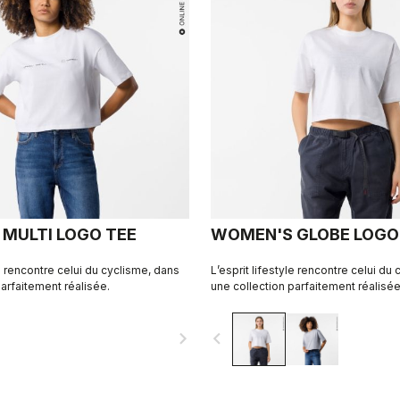
MULTI LOGO TEE
WOMEN'S GLOBE LOGO
le rencontre celui du cyclisme, dans
L’esprit lifestyle rencontre celui du
arfaitement réalisée.
une collection parfaitement réalisée
navigate_next
navigate_before