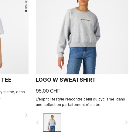
 TEE
LOGO W SWEATSHIRT
95,00 CHF
 cyclisme, dans
.
L’esprit lifestyle rencontre celui du cyclisme, dans
une collection parfaitement réalisée.
navigate_next
navigate_before
navigate_next