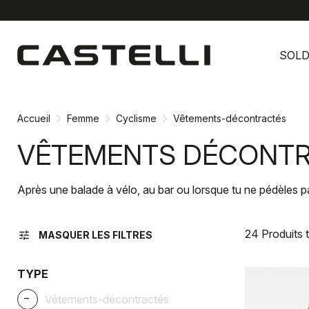
Passer
Passer
au
à
SOL
contenu
la
directement
navigation
directement
Accueil
Femme
Cyclisme
Vêtements-décontractés
VÊTEMENTS DÉCONTR
Après une balade à vélo, au bar ou lorsque tu ne pédèles p
24 Produits 
tune
MASQUER LES FILTRES
TYPE
_
Vêtements-décontractés