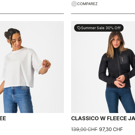
COMPAREZ
Summer Sale 30% Off
sell
EE
CLASSICO W FLEECE J
139,00 CHF
97,30 CHF