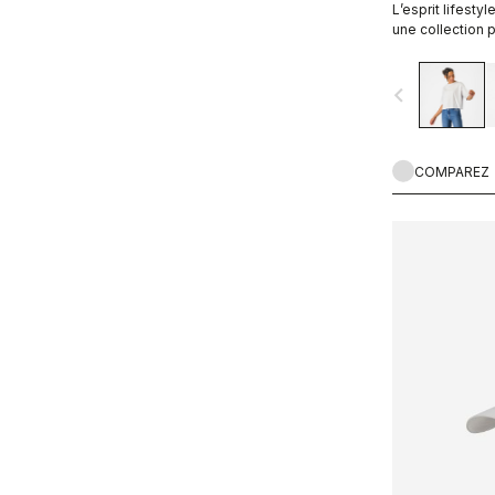
L’esprit lifesty
une collection p
navigate_before
COMPAREZ