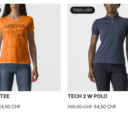
50% OFF
sell
 TEE
TECH 2 W POLO
24,50 CHF
109,00 CHF
54,50 CHF