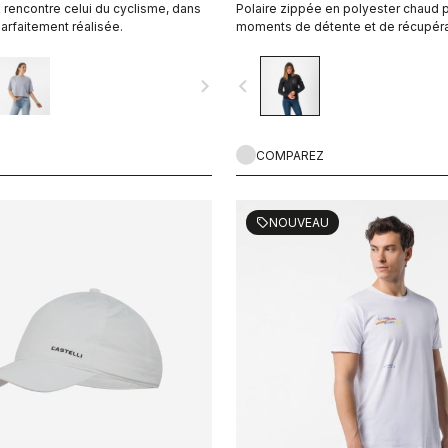
le rencontre celui du cyclisme, dans
Polaire zippée en polyester chaud p
arfaitement réalisée.
moments de détente et de récupérat
de superposition.
navigate_next
navigate_before
COMPAREZ
NOUVEAU
sell