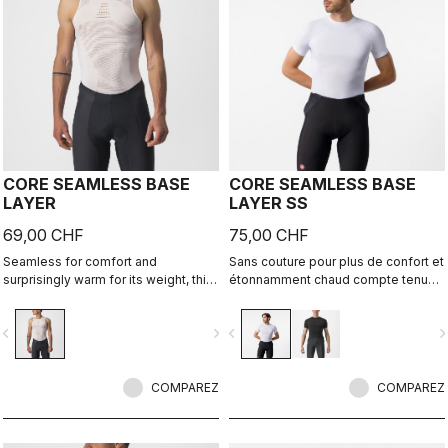
CORE SEAMLESS BASE
CORE SEAMLESS BASE
LAYER
LAYER SS
69,00 CHF
75,00 CHF
Seamless for comfort and
Sans couture pour plus de confort et
surprisingly warm for its weight, this
étonnamment chaud compte tenu
base layer is ideal in cool
de son poids, ce sous-vêtement
conditions, providing excellent
technique est idéal par temps frais
vigate_before
navigate_next
navigate_before
navigate_n
moisture management.
car il offre une excellente gestion
de l'humidité.
COMPAREZ
COMPAREZ