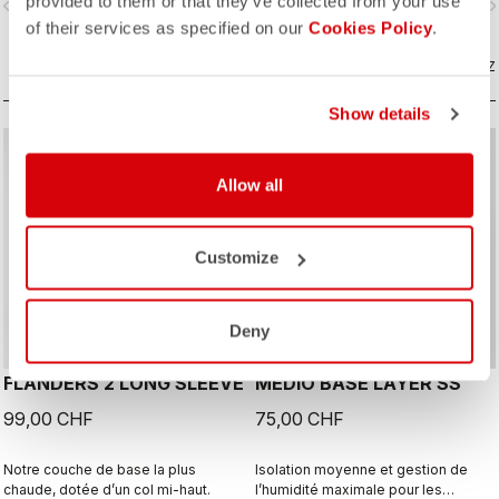
provided to them or that they’ve collected from your use
vigate_before
navigate_next
navigate_before
navigate_n
gestion de la chaleur et de
l’humidité pour garantir votre
of their services as specified on our
Cookies Policy
.
confort.
COMPAREZ
COMPAREZ
Show details
Allow all
Customize
Deny
FLANDERS 2 LONG SLEEVE
MEDIO BASE LAYER SS
99,00 CHF
75,00 CHF
Notre couche de base la plus
Isolation moyenne et gestion de
chaude, dotée d’un col mi-haut.
l’humidité maximale pour les