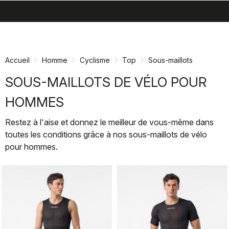
search
menu
shopping_cart
Passer
Passer
au
à
contenu
la
Accueil
Homme
Cyclisme
Top
Sous-maillots
directement
navigation
directement
SOUS-MAILLOTS DE VÉLO POUR
HOMMES
Restez à l'aise et donnez le meilleur de vous-même dans
toutes les conditions grâce à nos sous-maillots de vélo
pour hommes.