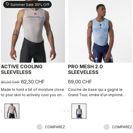
sell
Summer Sale 30% Off
ACTIVE COOLING
PRO MESH 2.0
SLEEVELESS
SLEEVELESS
62,30 CHF
69,00 CHF
89,00 CHF
Made to hold a bit of moisture close
Couche de base qui a gagné le
to your skin to actively cool you on
Grand Tour, ornée d’un imprimé
hot days through evaporative
graphique qui vous permet
cooling.
d’afficher votre style à l’intérieur.
vigate_before
navigate_next
navigate_before
navigate_n
COMPAREZ
COMPAREZ