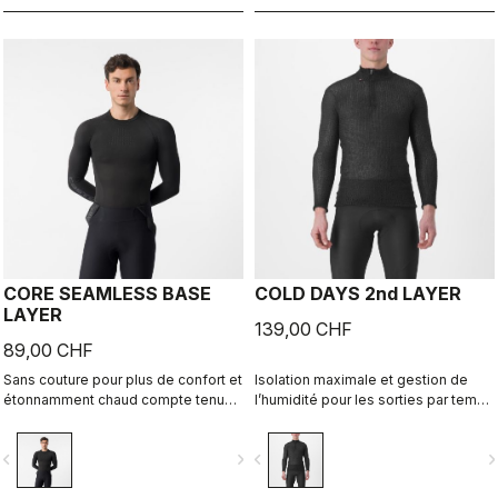
CORE SEAMLESS BASE
COLD DAYS 2nd LAYER
LAYER
139,00 CHF
89,00 CHF
Sans couture pour plus de confort et
Isolation maximale et gestion de
étonnamment chaud compte tenu
l’humidité pour les sorties par temps
de son poids, ce sous-vêtement
froid, à porter entre une couche de
technique est idéal par temps frais
base et une veste.
vigate_before
navigate_next
navigate_before
navigate_n
car il offre une excellente gestion
de l'humidité.