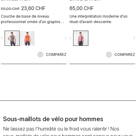
23,60 CHF
65,00 CHF
59,00 CHF
Couche de base de niveau
Une interprétation moderne d’un
professionnel ornée d’un graphisme
rituel d’avant-descente.
de Richard Pearce en édition limitée.
vigate_before
navigate_next
navigate_before
navigate_n
COMPAREZ
COMPAREZ
Sous-maillots de vélo pour hommes
Ne laissez pas l'humidité ou le froid vous ralentir ! Nos