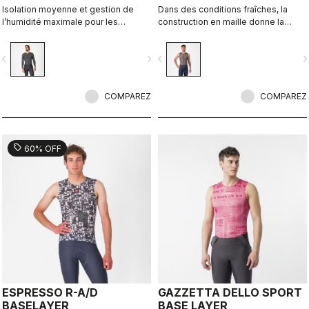
Isolation moyenne et gestion de
Dans des conditions fraîches, la
l’humidité maximale pour les
construction en maille donne la
températures fraîches.
chaleur de la laine mais ne
s'humidifie pas lors de sorties à
vigate_before
navigate_next
navigate_before
navigate_n
haute intensité.
COMPAREZ
COMPAREZ
sell
60% OFF
ESPRESSO R-A/D
GAZZETTA DELLO SPORT
BASELAYER
BASE LAYER