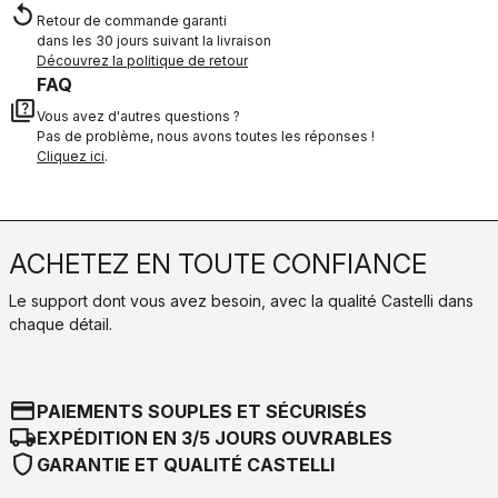
replay
Retour de commande garanti
dans les 30 jours suivant la livraison
Découvrez la politique de retour
FAQ
quiz
Vous avez d'autres questions ?
Pas de problème, nous avons toutes les réponses !
Cliquez ici
.
ACHETEZ EN TOUTE CONFIANCE
Le support dont vous avez besoin, avec la qualité Castelli dans
chaque détail.
credit_card
PAIEMENTS SOUPLES ET SÉCURISÉS
local_shipping
EXPÉDITION EN 3/5 JOURS OUVRABLES
shield
GARANTIE ET QUALITÉ CASTELLI