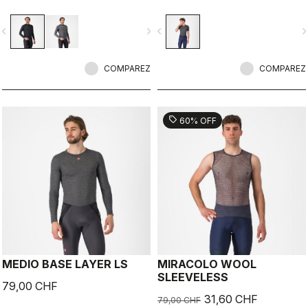
températures fraîches.
vigate_before
navigate_next
navigate_before
navigate_n
COMPAREZ
COMPAREZ
sell
60% OFF
MEDIO BASE LAYER LS
MIRACOLO WOOL
SLEEVELESS
79,00 CHF
31,60 CHF
79,00 CHF