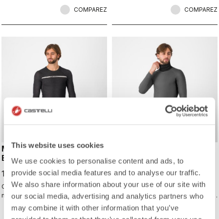
COMPAREZ
COMPAREZ
This website uses cookies
MERINO SEAMLESS
FLANDERS 2 HIGH NECK
BASELAYER
WARMER
We use cookies to personalise content and ads, to
provide social media features and to analyse our traffic.
105,00 CHF
109,00 CHF
We also share information about your use of our site with
Confort sans coutures grâce au
Notre couche de base la plus
mélange de laine mérinos léger.
our social media, advertising and analytics partners who
chaude, dotée d’un cache-cou sans
Modèle idéal pour les jours de
coutures intégré.
may combine it with other information that you’ve
froids, offrant une excellente