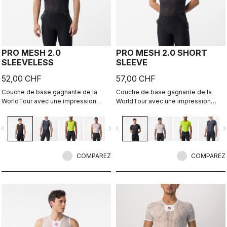
PRO MESH 2.0
PRO MESH 2.0 SHORT
SLEEVELESS
SLEEVE
52,00 CHF
57,00 CHF
Couche de base gagnante de la
Couche de base gagnante de la
WorldTour avec une impression
WorldTour avec une impression
graphique qui montre votre style à
graphique qui montre votre style à
l'intérieur.
l'intérieur.
vigate_before
navigate_next
navigate_before
navigate_n
COMPAREZ
COMPAREZ