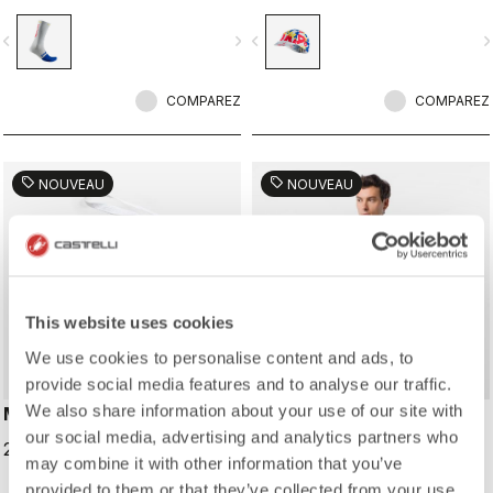
la culture du vélo de Gérone.
vélo et l’identité locale de Gérone.
Imaginées en collaboration avec R-
Imaginée en collaboration avec R-
vigate_before
navigate_next
navigate_before
navigate_n
A/D.
A/D.
COMPAREZ
COMPAREZ
sell
sell
NOUVEAU
NOUVEAU
This website uses cookies
We use cookies to personalise content and ads, to
provide social media features and to analyse our traffic.
We also share information about your use of our site with
MUSETTE
CUSTOM T-SHIRT
our social media, advertising and analytics partners who
20,00 CHF
60,00 CHF
may combine it with other information that you’ve
provided to them or that they’ve collected from your use