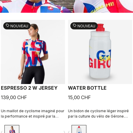
sell
sell
NOUVEAU
NOUVEAU
ESPRESSO 2 W JERSEY
WATER BOTTLE
139,00 CHF
15,00 CHF
Un maillot de cyclisme imaginé pour
Un bidon de cyclisme léger inspiré
la performance et inspiré par la
par la culture du vélo de Gérone.
culture du vélo de Gérone et ses
Imaginé en collaboration avec R-
expressions locales. Imaginé en
A/D.
vigate_before
navigate_next
navigate_before
navigate_n
collaboration avec R-A/D.