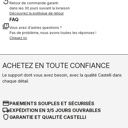
replay
Retour de commande garanti
dans les 30 jours suivant la livraison
Découvrez la politique de retour
FAQ
quiz
Vous avez d'autres questions ?
Pas de problème, nous avons toutes les réponses !
Cliquez ici
.
ACHETEZ EN TOUTE CONFIANCE
Le support dont vous avez besoin, avec la qualité Castelli dans
chaque détail.
credit_card
PAIEMENTS SOUPLES ET SÉCURISÉS
local_shipping
EXPÉDITION EN 3/5 JOURS OUVRABLES
shield
GARANTIE ET QUALITÉ CASTELLI