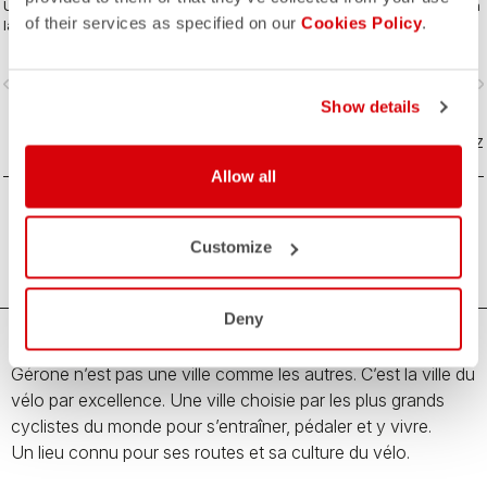
Une musette classique inspirée par
Un T-shirt du quotidien inspiré par la
of their services as specified on our
Cookies Policy
.
la culture du vélo de Gérone et ses
culture cycliste de Gérone et ses
lieux emblématiques. Imaginée en
expressions locales. Imaginé en
collaboration avec R-A/D.
collaboration avec R-A/D.
vigate_before
navigate_next
navigate_before
navigate_n
Show details
COMPAREZ
COMPAREZ
Allow all
Customize
Deny
Gérone n’est pas une ville comme les autres. C’est la ville du
vélo par excellence. Une ville choisie par les plus grands
cyclistes du monde pour s’entraîner, pédaler et y vivre.
Un lieu connu pour ses routes et sa culture du vélo.