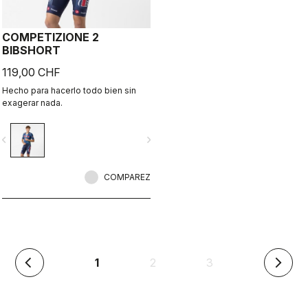
COMPETIZIONE 2
BIBSHORT
119,00 CHF
Hecho para hacerlo todo bien sin
exagerar nada.
vigate_before
navigate_next
COMPAREZ
(en
1
2
3
arrow_back_ios
arrow_forward_ios
cours)