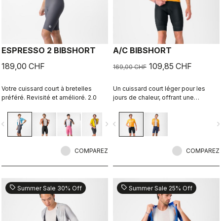
ESPRESSO 2 BIBSHORT
A/C BIBSHORT
189,00 CHF
109,85 CHF
169,00 CHF
Votre cuissard court à bretelles
Un cuissard court léger pour les
préféré. Revisité et amélioré. 2.0
jours de chaleur, offrant une
respirabilité extrême.
vigate_before
navigate_next
navigate_before
navigate_n
COMPAREZ
COMPAREZ
sell
sell
Summer Sale 30% Off
Summer Sale 25% Off