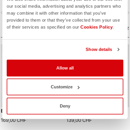
l’Unlimited Cargo Bibshort ne
rangement pour toutes vos
our social media, advertising and analytics partners who
connaît aucune limite. Ce cuissard à
aventures à vélo.
vigate_before
navigate_next
navigate_before
navigate_n
trois poches est prêt à vous
may combine it with other information that you’ve
accompagner dans votre prochaine
provided to them or that they’ve collected from your use
aventure.
of their services as specified on our
Cookies Policy
.
COMPAREZ
COMPAREZ
Show details
Allow all
Customize
Deny
ESPRESSO 2 SHORT
ENDURANCE 4 SHORT
169,00 CHF
139,00 CHF