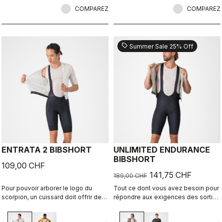
COMPAREZ
COMPAREZ
sell
Summer Sale 25% Off
ENTRATA 2 BIBSHORT
UNLIMITED ENDURANCE
BIBSHORT
109,00 CHF
141,75 CHF
189,00 CHF
Pour pouvoir arborer le logo du
Tout ce dont vous avez besoin pour
scorpion, un cuissard doit offrir des
répondre aux exigences des sorties
caractéristiques exceptionnelles
gravel les plus longues. Confort
même s’il s’agit d’une entrée de
inégalable et grande capacité de