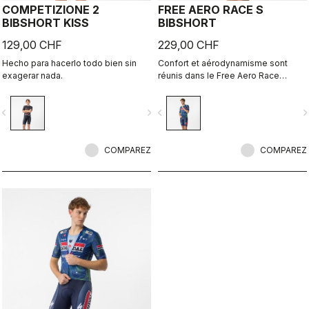
COMPETIZIONE 2
FREE AERO RACE S
BIBSHORT KISS
BIBSHORT
129,00 CHF
229,00 CHF
Hecho para hacerlo todo bien sin
Confort et aérodynamisme sont
exagerar nada.
réunis dans le Free Aero Race
Bibshort le plus rapide et le plus
confortable à ce jour.
vigate_before
navigate_next
navigate_before
navigate_n
COMPAREZ
COMPAREZ