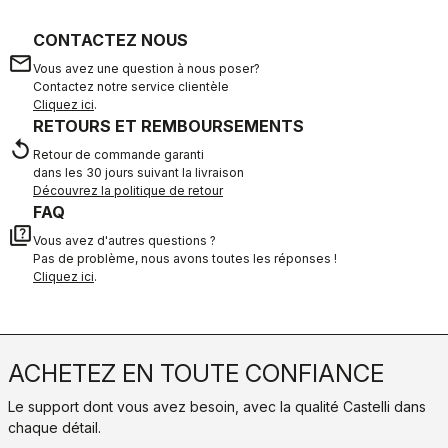
CONTACTEZ NOUS
email
Vous avez une question à nous poser?
Contactez notre service clientèle
Cliquez ici
.
RETOURS ET REMBOURSEMENTS
replay
Retour de commande garanti
dans les 30 jours suivant la livraison
Découvrez la politique de retour
FAQ
quiz
Vous avez d'autres questions ?
Pas de problème, nous avons toutes les réponses !
Cliquez ici
.
ACHETEZ EN TOUTE CONFIANCE
Le support dont vous avez besoin, avec la qualité Castelli dans
chaque détail.