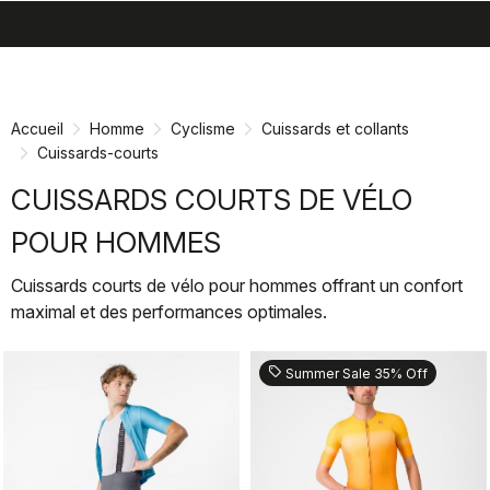
search
menu
shopping_cart
Passer
Passer
au
à
contenu
la
Accueil
Homme
Cyclisme
Cuissards et collants
directement
navigation
Cuissards-courts
directement
CUISSARDS COURTS DE VÉLO
POUR HOMMES
Cuissards courts de vélo pour hommes offrant un confort
maximal et des performances optimales.
sell
Summer Sale 35% Off