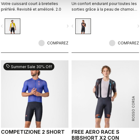
Votre cuissard court à bretelles
Un confort endurant pour toutes les
préféré. Revisité et amélioré. 2.0
sorties grâce à la peau de chamois
la plus confortable de Castelli.
vigate_before
navigate_next
navigate_before
navigate_n
COMPAREZ
COMPAREZ
sell
Summer Sale 30% Off
ROSSO CORSA
COMPETIZIONE 2 SHORT
FREE AERO RACE S
BIBSHORT X2 CON