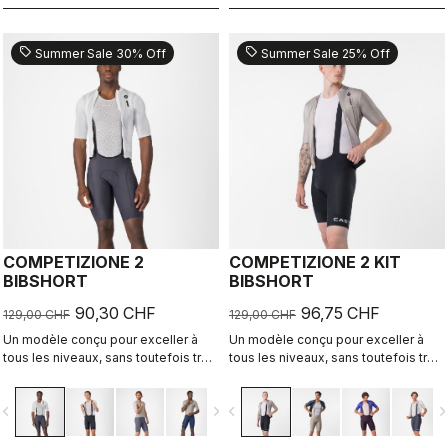
sell
sell
Summer Sale 30% Off
Summer Sale 25% Off
COMPETIZIONE 2
COMPETIZIONE 2 KIT
BIBSHORT
BIBSHORT
90,30 CHF
96,75 CHF
129,00 CHF
129,00 CHF
Un modèle conçu pour exceller à
Un modèle conçu pour exceller à
tous les niveaux, sans toutefois trop
tous les niveaux, sans toutefois trop
en faire.
en faire.
vigate_before
navigate_next
navigate_before
navigate_n