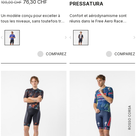
76,30 CHF
109,00 CHF
PRESSATURA
Un modèle conçu pour exceller à
Confort et aérodynamisme sont
tous les niveaux, sans toutefois trop
réunis dans le Free Aero Race
en faire.
Bibshort le plus rapide et le plus
confortable à ce jour.
vigate_before
navigate_next
navigate_before
navigate_n
COMPAREZ
COMPAREZ
ROSSO CORSA