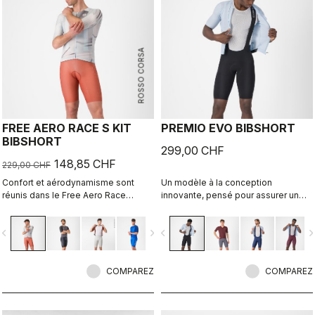
ROSSO CORSA
FREE AERO RACE S KIT
PREMIO EVO BIBSHORT
BIBSHORT
299,00 CHF
148,85 CHF
229,00 CHF
Confort et aérodynamisme sont
Un modèle à la conception
réunis dans le Free Aero Race
innovante, pensé pour assurer un
Bibshort le plus rapide et le plus
confort maximal sur les longues
confortable à ce jour.
distances, ainsi que d’excellentes
vigate_before
navigate_next
navigate_before
navigate_n
propriétés de maintien, de vitesse
et de durabilité.
COMPAREZ
COMPAREZ