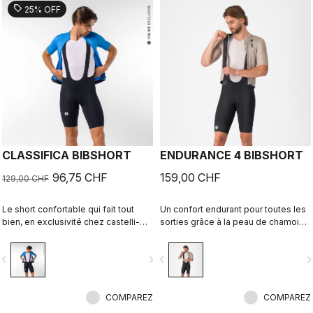
sell
25% OFF
CLASSIFICA BIBSHORT
ENDURANCE 4 BIBSHORT
96,75 CHF
159,00 CHF
129,00 CHF
Le short confortable qui fait tout
Un confort endurant pour toutes les
bien, en exclusivité chez castelli-
sorties grâce à la peau de chamois
cycling.com
la plus confortable de Castelli.
vigate_before
navigate_next
navigate_before
navigate_n
COMPAREZ
COMPAREZ