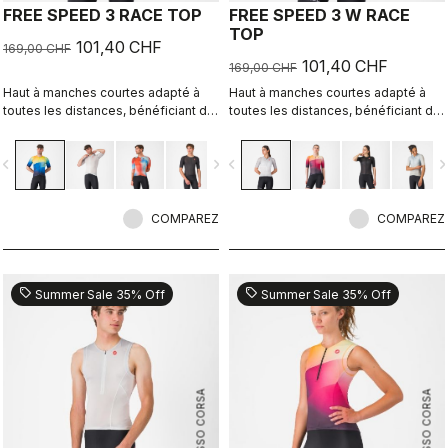
FREE SPEED 3 RACE TOP
FREE SPEED 3 W RACE
TOP
101,40 CHF
169,00 CHF
101,40 CHF
169,00 CHF
Haut à manches courtes adapté à
Haut à manches courtes adapté à
toutes les distances, bénéficiant de
toutes les distances, bénéficiant de
l’aérodynamisme de notre
l’aérodynamisme de notre
combinaison Free Sanremo 3 Short
combinaison Free Sanremo 3 W
vigate_before
navigate_next
navigate_before
navigate_n
Sleeve Suit.
Short Sleeve Suit.
COMPAREZ
COMPAREZ
sell
sell
Summer Sale 35% Off
Summer Sale 35% Off
ROSSO CORSA
ROSSO CORSA