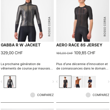
ROSSO CORSA
ROSSO CORSA
GABBA R W JACKET
AERO RACE 8S JERSEY
329,00 CHF
109,85 CHF
169,00 CHF
La prochaine génération de
Plus d’une décennie d’innovation et
vêtements de course par mauvais
de connaissances dans le domaine
temps est arrivée. La Gabba R est
de la vitesse. Notre maillot le plus
plus protectrice et plus
rapide l’est désormais encore plus.
vigate_before
navigate_next
navigate_before
navigate_n
aérodynamique que jamais. La
veste a été conçue pour répondre
aux besoins des cyclistes
professionnels, où chaque watt
COMPAREZ
COMPAREZ
compte. Elle s'est avérée être notre
veste la plus rapide dans les tests
que nous avons effectués en