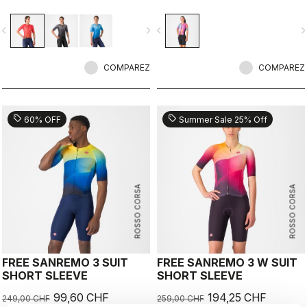
portion for exceptional comfort and
improved aerodynamics, especially
vigate_before
navigate_next
navigate_before
navigate_n
in crosswind conditions.CFD and in-
depth wind tunnel testing create the
fastest triathlon racing suit,
COMPAREZ
optimized for high speeds.
COMPAREZ
sell
sell
60% OFF
Summer Sale 25% Off
ROSSO CORSA
ROSSO CORSA
FREE SANREMO 3 SUIT
FREE SANREMO 3 W SUIT
SHORT SLEEVE
SHORT SLEEVE
99,60 CHF
194,25 CHF
249,00 CHF
259,00 CHF