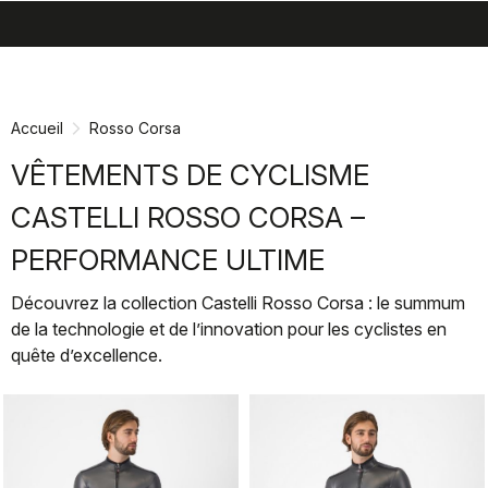
search
menu
shopping_cart
Passer
Passer
au
à
contenu
la
Accueil
Rosso Corsa
directement
navigation
directement
VÊTEMENTS DE CYCLISME
CASTELLI ROSSO CORSA –
PERFORMANCE ULTIME
Découvrez la collection Castelli Rosso Corsa : le summum
de la technologie et de l’innovation pour les cyclistes en
quête d’excellence.