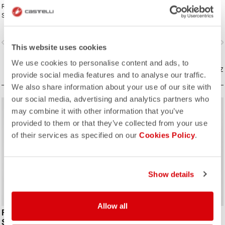
Revolutionizing our iconic Free
Revolutionizing our iconic Free
Sanremo Suit. Groundbreaking aero
Sanremo Suit. Groundbreaking aero
improvements due to the
improvements due to the
engineered ribbed fabric on the
engineered ribbed fabric on the
vigate_before
navigate_next
navigate_before
navigate_n
sleeves.
sleeves.
This website uses cookies
We use cookies to personalise content and ads, to
COMPAREZ
COMPAREZ
provide social media features and to analyse our traffic.
We also share information about your use of our site with
our social media, advertising and analytics partners who
sell
sell
Summer Sale 30% Off
60% OFF
may combine it with other information that you’ve
provided to them or that they’ve collected from your use
of their services as specified on our
Cookies Policy
.
ROSSO CORSA
ROSSO CORSA
Show details
Allow all
FREE SANREMO 3 SUIT
FREE SANREMO 3 W SUIT
SLEEVELESS
SLEEVELESS