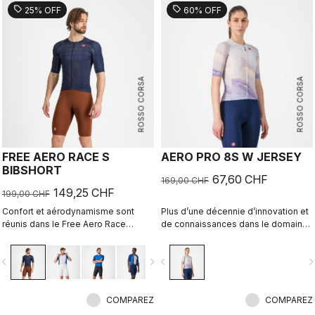
soufflerie, donc tu sais que tu ne
sell
sell
25% OFF
60% OFF
sacrifies pas la vitesse pour rester
sec.
ROSSO CORSA
ROSSO CORSA
FREE AERO RACE S
AERO PRO 8S W JERSEY
BIBSHORT
67,60 CHF
169,00 CHF
149,25 CHF
199,00 CHF
Confort et aérodynamisme sont
Plus d’une décennie d’innovation et
réunis dans le Free Aero Race
de connaissances dans le domaine
Bibshort le plus rapide et le plus
de la vitesse. Notre maillot le plus
confortable à ce jour.
rapide l’est désormais encore plus.
vigate_before
navigate_next
navigate_before
navigate_n
COMPAREZ
COMPAREZ