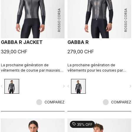
ROSSO CORSA
ROSSO CORSA
GABBA R JACKET
GABBA R
329,00 CHF
279,00 CHF
La prochaine génération de
La prochaine génération de
vêtements de course par mauvais
vêtements pour les courses par
temps est arrivée. La veste à
mauvais temps est arrivée. La veste
manches longues Gabba R est la
à manches courtes Gabba R est la
vigate_before
navigate_next
navigate_before
navigate_n
plus protectrice et la plus
plus protectrice et la plus
aérodynamique de tous les temps.
aérodynamique de tous les temps.
COMPAREZ
COMPAREZ
sell
35% OFF