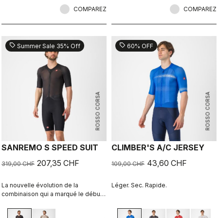
COMPAREZ
COMPAREZ
sell
sell
Summer Sale 35% Off
60% OFF
ROSSO CORSA
ROSSO CORSA
SANREMO S SPEED SUIT
CLIMBER'S A/C JERSEY
207,35 CHF
43,60 CHF
319,00 CHF
109,00 CHF
La nouvelle évolution de la
Léger. Sec. Rapide.
combinaison qui a marqué le début
d’une révolution.