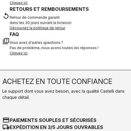
Cliquez ici
.
RETOURS ET REMBOURSEMENTS
replay
Retour de commande garanti
dans les 30 jours suivant la livraison
Découvrez la politique de retour
FAQ
quiz
Vous avez d'autres questions ?
Pas de problème, nous avons toutes les réponses !
Cliquez ici
.
ACHETEZ EN TOUTE CONFIANCE
Le support dont vous avez besoin, avec la qualité Castelli dans
chaque détail.
credit_card
PAIEMENTS SOUPLES ET SÉCURISÉS
local_shipping
EXPÉDITION EN 3/5 JOURS OUVRABLES