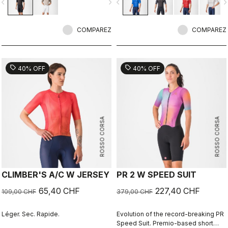
vigate_before
navigate_next
navigate_before
navigate_n
COMPAREZ
COMPAREZ
sell
sell
40% OFF
40% OFF
ROSSO CORSA
ROSSO CORSA
CLIMBER'S A/C W JERSEY
PR 2 W SPEED SUIT
65,40 CHF
227,40 CHF
109,00 CHF
379,00 CHF
Léger. Sec. Rapide.
Evolution of the record-breaking PR
Speed Suit. Premio-based short