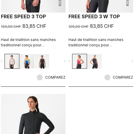
FREE SPEED 3 TOP
FREE SPEED 3 W TOP
83,85 CHF
83,85 CHF
129,00 CHF
129,00 CHF
Haut de triathlon sans manches
Haut de triathlon sans manches
traditionnel conçu pour
traditionnel conçu pour
l’entraînement et la compétition.
l’entraînement et la compétition.
vigate_before
navigate_next
navigate_before
navigate_n
COMPAREZ
COMPAREZ