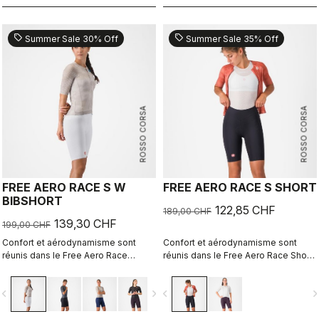
sell
sell
Summer Sale 30% Off
Summer Sale 35% Off
ROSSO CORSA
ROSSO CORSA
FREE AERO RACE S W
FREE AERO RACE S SHORT
BIBSHORT
122,85 CHF
189,00 CHF
139,30 CHF
199,00 CHF
Confort et aérodynamisme sont
Confort et aérodynamisme sont
réunis dans le Free Aero Race
réunis dans le Free Aero Race Short
Bibshort le plus rapide et le plus
le plus rapide et le plus confortable
confortable à ce jour.
à ce jour.
vigate_before
navigate_next
navigate_before
navigate_n