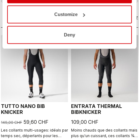
vigate_before
navigate_next
navigate_before
navigate_n
Thermoflex est adapté aux
Thermoflex et le confort de la peau
conditions fraîches à froides.
de chamois KISS Air2.
Customize
COMPAREZ
COMPAREZ
Deny
sell
60% OFF
TUTTO NANO BIB
ENTRATA THERMAL
KNICKER
BIBKNICKER
59,60 CHF
109,00 CHF
149,00 CHF
Les collants multi-usages: idéals par
Moins chauds que des collants mais
temps sec, déperlants pour les
plus qu'un cuissard, ces collants ¾ à