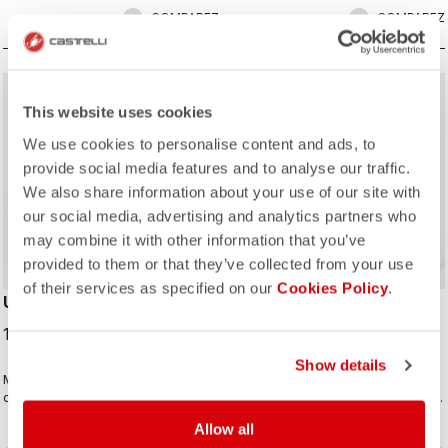
COMPAREZ
COMPAREZ
This website uses cookies
We use cookies to personalise content and ads, to
provide social media features and to analyse our traffic.
We also share information about your use of our site with
our social media, advertising and analytics partners who
may combine it with other information that you’ve
provided to them or that they’ve collected from your use
of their services as specified on our
Cookies Policy
.
UNLIMITED BIBTIGHT
POLARE 4 BIBTIGHT
189,00 CHF
229,00 CHF
Show details
Mêmes tissus et peau de chamois
Un modèle parfait pour vos sorties
que le modèle Espresso Bibtight
dans les conditions les plus froides,
mais plus fonctionnel grâce aux
avec son panneau avant en
Allow all
poches latérales. Le tissu
Polartec® AirCore™, son dos en