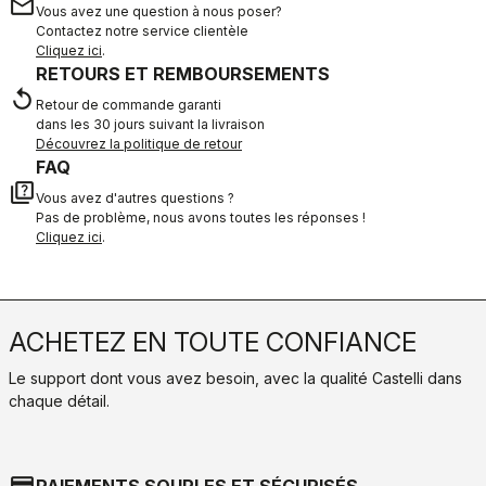
email
Vous avez une question à nous poser?
Contactez notre service clientèle
Cliquez ici
.
RETOURS ET REMBOURSEMENTS
replay
Retour de commande garanti
dans les 30 jours suivant la livraison
Découvrez la politique de retour
FAQ
quiz
Vous avez d'autres questions ?
Pas de problème, nous avons toutes les réponses !
Cliquez ici
.
ACHETEZ EN TOUTE CONFIANCE
Le support dont vous avez besoin, avec la qualité Castelli dans
chaque détail.
credit_card