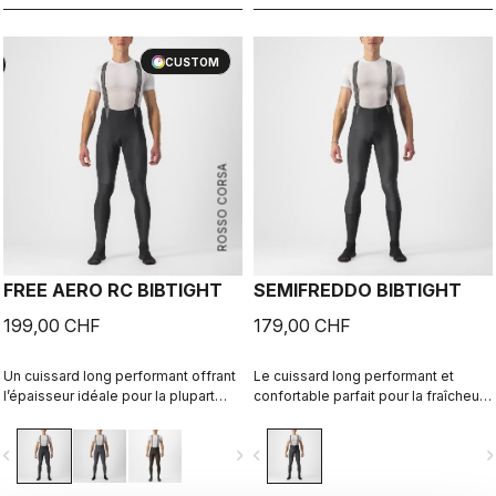
froids
CUSTOM
ROSSO CORSA
FREE AERO RC BIBTIGHT
SEMIFREDDO BIBTIGHT
199,00 CHF
179,00 CHF
Un cuissard long performant offrant
Le cuissard long performant et
l’épaisseur idéale pour la plupart
confortable parfait pour la fraîcheur,
des sorties en hiver et qui met
lorsque vous voulez être bien au
l’accent sur le confort, l’élasticité et
chaud sans vous alourdir.
vigate_before
navigate_next
navigate_before
navigate_n
la protection.