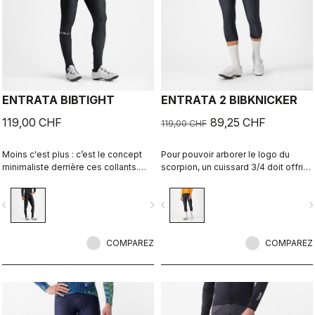
ENTRATA BIBTIGHT
ENTRATA 2 BIBKNICKER
119,00 CHF
89,25 CHF
119,00 CHF
Moins c'est plus : c’est le concept
Pour pouvoir arborer le logo du
minimaliste derrière ces collants.
scorpion, un cuissard 3/4 doit offrir
Avec des tissus de qualité, une peau
des caractéristiques
de chamois douce et des coutures
exceptionnelles même s’il s’agit
vigate_before
navigate_next
navigate_before
navigate_n
réduites, ces collants confortables
d’une entrée de gamme. Alliant
vous tiennent chaud, mais pas
tissus de qualité, structure à huit
suffisamment les jours de grand
panneaux et notre peau de chamois
froid.
COMPAREZ
KISS Air2, ce cuissard 3/4 met
COMPAREZ
l’accent sur le confort et la
résistance.