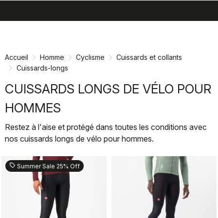
search
menu
shopping_cart
Passer
Passer
au
à
contenu
la
Accueil
Homme
Cyclisme
Cuissards et collants
directement
navigation
Cuissards-longs
directement
CUISSARDS LONGS DE VÉLO POUR
HOMMES
Restez à l'aise et protégé dans toutes les conditions avec
nos cuissards longs de vélo pour hommes.
sell
Summer Sale 25% Off