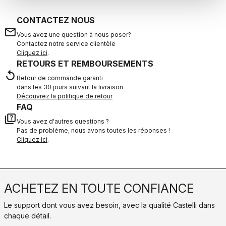
CONTACTEZ NOUS
email
Vous avez une question à nous poser?
Contactez notre service clientèle
Cliquez ici
.
RETOURS ET REMBOURSEMENTS
replay
Retour de commande garanti
dans les 30 jours suivant la livraison
Découvrez la politique de retour
FAQ
quiz
Vous avez d'autres questions ?
Pas de problème, nous avons toutes les réponses !
Cliquez ici
.
ACHETEZ EN TOUTE CONFIANCE
Le support dont vous avez besoin, avec la qualité Castelli dans
chaque détail.