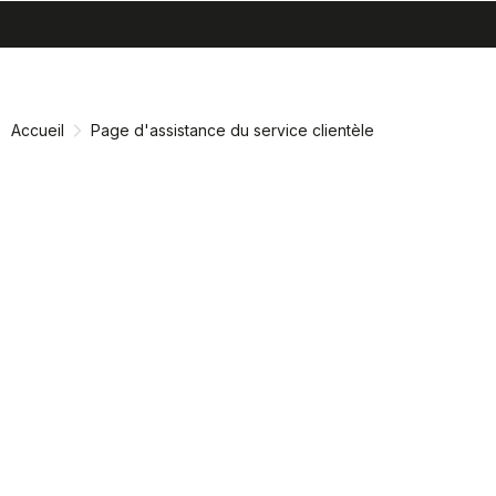
search
menu
shopping_cart
Passer
Passer
au
à
contenu
la
Accueil
Page d'assistance du service clientèle
directement
navigation
directement