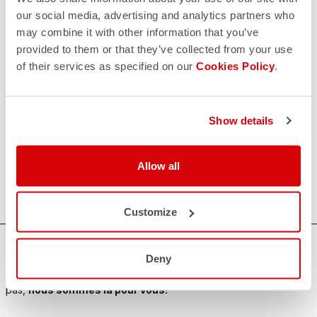
our social media, advertising and analytics partners who
may combine it with other information that you’ve
provided to them or that they’ve collected from your use
of their services as specified on our
Cookies Policy
.
Show details
Allow all
Customize
AVEZ-VOUS BESOIN D'AIDE ?
Deny
Si vous avez des doutes ou besoin d'aide, ne vous inquiétez
pas,
nous sommes là pour vous!