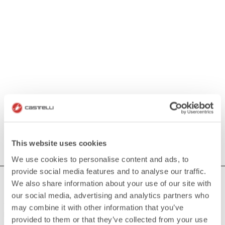
This website uses cookies
We use cookies to personalise content and ads, to
provide social media features and to analyse our traffic.
AVEZ-VOUS BESOIN D'AIDE ?
We also share information about your use of our site with
our social media, advertising and analytics partners who
Si vous avez des doutes ou besoin d'aide, ne vous inquiétez
may combine it with other information that you’ve
pas,
nous sommes là pour vous!
provided to them or that they’ve collected from your use