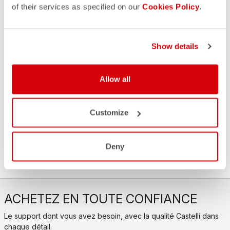
of their services as specified on our
Cookies Policy
.
CONTACTEZ NOUS
email
Vous avez une question à nous poser?
Show details
Contactez notre service clientèle
Cliquez ici
.
RETOURS ET REMBOURSEMENTS
Allow all
replay
Retour de commande garanti
dans les 30 jours suivant la livraison
Découvrez la politique de retour
Customize
FAQ
quiz
Vous avez d'autres questions ?
Pas de problème, nous avons toutes les réponses !
Deny
Cliquez ici
.
ACHETEZ EN TOUTE CONFIANCE
Le support dont vous avez besoin, avec la qualité Castelli dans
chaque détail.