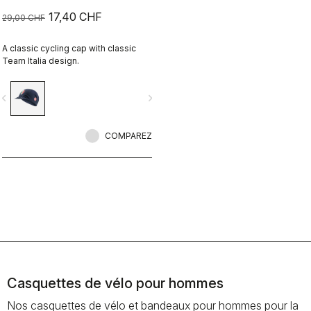
17,40 CHF
29,00 CHF
A classic cycling cap with classic
Team Italia design.
vigate_before
navigate_next
COMPAREZ
Casquettes de vélo pour hommes
Nos casquettes de vélo et bandeaux pour hommes pour la