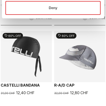
vigate_before
navigate_next
navigate_before
navigate_n
Deny
COMPAREZ
COMPAREZ
sell
sell
60% OFF
60% OFF
CASTELLI BANDANA
R-A/D CAP
12,40 CHF
12,80 CHF
31,00 CHF
32,00 CHF