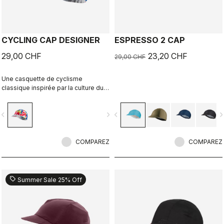
CYCLING CAP DESIGNER
ESPRESSO 2 CAP
29,00 CHF
23,20 CHF
29,00 CHF
Une casquette de cyclisme
classique inspirée par la culture du
vélo et l’identité locale de Gérone.
Imaginée en collaboration avec R-
vigate_before
navigate_next
navigate_before
navigate_n
A/D.
COMPAREZ
COMPAREZ
sell
Summer Sale 25% Off