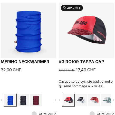
sell
40% OFF
MERINO NECKWARMER
#GIRO109 TAPPA CAP
32,00 CHF
17,40 CHF
29,00 CHF
Casquette de cycliste traditionnelle
qui rend hommage aux villes
emblématiques situées sur le
parcours du Giro d’Italia
vigate_before
navigate_next
navigate_before
navigate_n
COMPAREZ
COMPAREZ