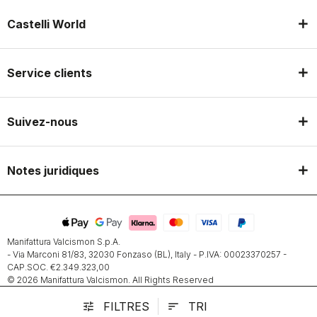
Castelli World
Service clients
Suivez-nous
Notes juridiques
Manifattura Valcismon S.p.A.
- Via Marconi 81/83, 32030 Fonzaso (BL), Italy - P.IVA: 00023370257 -
CAP.SOC. €2.349.323,00
© 2026 Manifattura Valcismon. All Rights Reserved
FILTRES
TRI
tune
sort