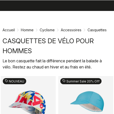
search
menu
shopping_cart
Passer
Passer
au
à
contenu
la
Accueil
Homme
Cyclisme
Accessoires
Casquettes
directement
navigation
directement
CASQUETTES DE VÉLO POUR
HOMMES
Le bon casquette fait la différence pendant la balade à
vélo. Restez au chaud en hiver et au frais en été.
sell
sell
NOUVEAU
Summer Sale 20% Off