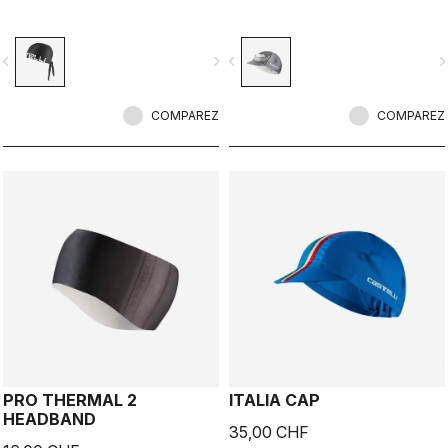
vigate_before
navigate_next
navigate_before
navigate_n
COMPAREZ
COMPAREZ
PRO THERMAL 2
ITALIA CAP
HEADBAND
35,00 CHF