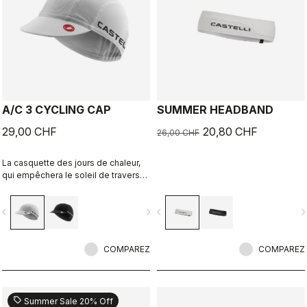
A/C 3 CYCLING CAP
SUMMER HEADBAND
29,00 CHF
20,80 CHF
26,00 CHF
La casquette des jours de chaleur,
qui empêchera le soleil de traverser
les ouvertures de votre casque et
gardera votre tête au frais.
vigate_before
navigate_next
navigate_before
navigate_n
COMPAREZ
COMPAREZ
sell
Summer Sale 20% Off