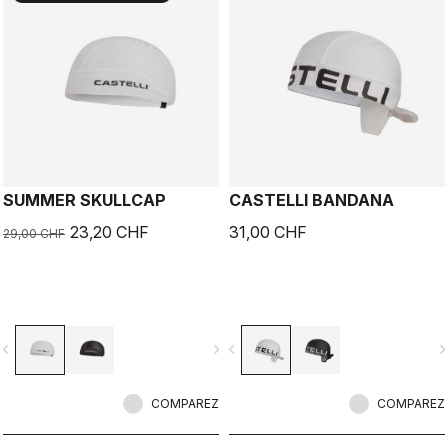
SUMMER SKULLCAP
CASTELLI BANDANA
23,20 CHF
31,00 CHF
29,00 CHF
vigate_before
navigate_next
navigate_before
navigate_n
COMPAREZ
COMPAREZ