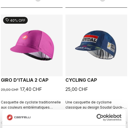
sell
40% OFF
GIRO D'ITALIA 2 CAP
CYCLING CAP
17,40 CHF
25,00 CHF
29,00 CHF
Casquette de cycliste traditionnelle
Une casquette de cyclisme
aux couleurs emblématiques
classique au design Soudal Quick-
associées aux maillots des leaders
Step audacieux.
du Giro d’Italia.
vigate_before
navigate_next
navigate_before
navigate_n