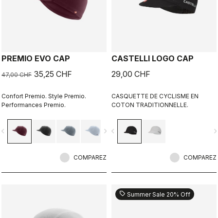
PREMIO EVO CAP
CASTELLI LOGO CAP
35,25 CHF
29,00 CHF
47,00 CHF
Confort Premio. Style Premio.
CASQUETTE DE CYCLISME EN
Performances Premio.
COTON TRADITIONNELLE.
vigate_before
navigate_next
navigate_before
navigate_n
COMPAREZ
COMPAREZ
sell
Summer Sale 20% Off