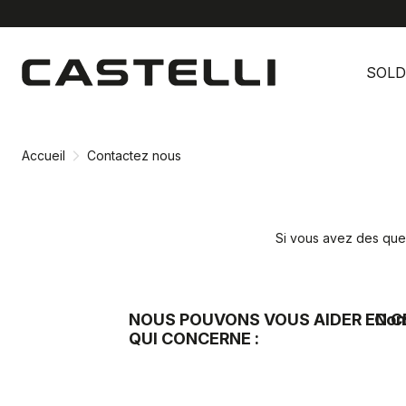
Passer
Passer
au
à
SOLD
contenu
la
directement
navigation
directement
Accueil
Contactez nous
Si vous avez des ques
NOUS POUVONS VOUS AIDER EN C
Com
QUI CONCERNE :