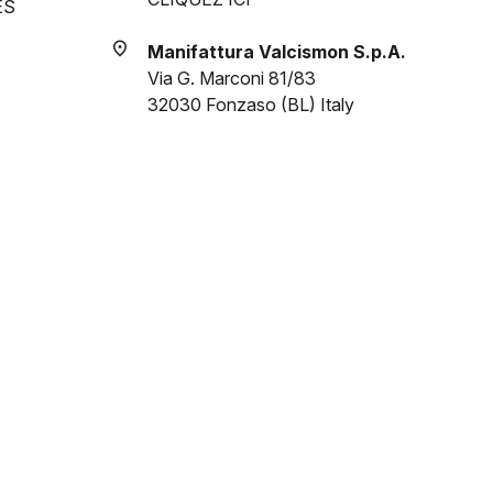
ES
place
Manifattura Valcismon S.p.A.
Via G. Marconi 81/83
32030 Fonzaso (BL) Italy