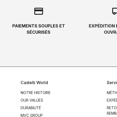
credit_card
local_s
PAIEMENTS SOUPLES ET
EXPÉDITION 
SÉCURISÉS
OUVR
Castelli World
Servi
NOTRE HISTOIRE
MÉTH
OUR VALUES
EXPÉ
DURABILITÉ
RETO
REMB
MVC GROUP