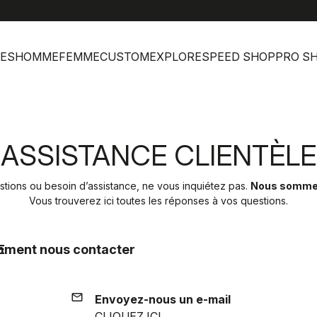
help
Ser
ES
HOMME
FEMME
CUSTOM
EXPLORE
SPEED SHOP
PRO S
ASSISTANCE CLIENTÈLE
tions ou besoin d’assistance, ne vous inquiétez pas.
Nous sommes 
Vous trouverez ici toutes les réponses à vos questions.
E
ment nous contacter
email
Envoyez-nous un e-mail
CLIQUEZ ICI