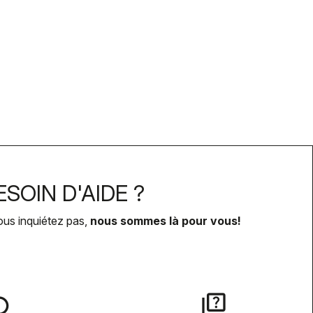
SOIN D'AIDE ?
ous inquiétez pas,
nous sommes là pour vous!
lay
quiz