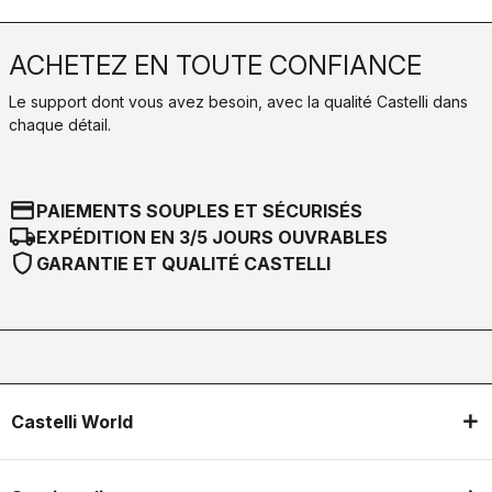
ACHETEZ EN TOUTE CONFIANCE
Le support dont vous avez besoin, avec la qualité Castelli dans
chaque détail.
credit_card
PAIEMENTS SOUPLES ET SÉCURISÉS
local_shipping
EXPÉDITION EN 3/5 JOURS OUVRABLES
shield
GARANTIE ET QUALITÉ CASTELLI
Castelli World