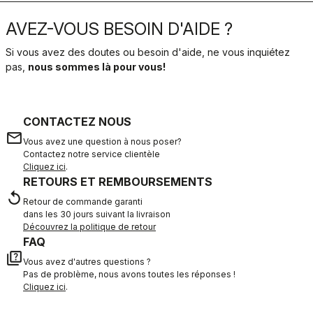
AVEZ-VOUS BESOIN D'AIDE ?
Si vous avez des doutes ou besoin d'aide, ne vous inquiétez
pas,
nous sommes là pour vous!
CONTACTEZ NOUS
email
Vous avez une question à nous poser?
Contactez notre service clientèle
Cliquez ici
.
RETOURS ET REMBOURSEMENTS
replay
Retour de commande garanti
dans les 30 jours suivant la livraison
Découvrez la politique de retour
FAQ
quiz
Vous avez d'autres questions ?
Pas de problème, nous avons toutes les réponses !
Cliquez ici
.