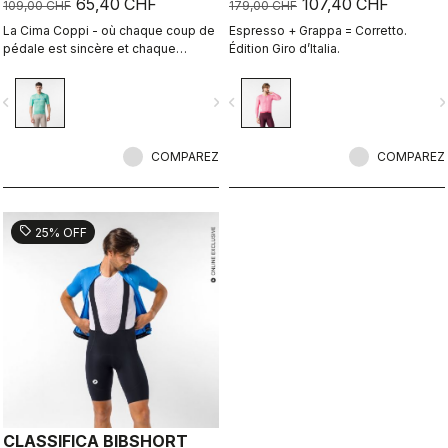
65,40 CHF
107,40 CHF
109,00 CHF
179,00 CHF
La Cima Coppi - où chaque coup de
Espresso + Grappa = Corretto.
pédale est sincère et chaque
Édition Giro d’Italia.
respiration est méritée.
vigate_before
navigate_next
navigate_before
navigate_n
COMPAREZ
COMPAREZ
sell
25% OFF
CLASSIFICA BIBSHORT