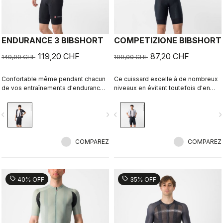
ENDURANCE 3 BIBSHORT
COMPETIZIONE BIBSHORT
119,20 CHF
87,20 CHF
149,00 CHF
109,00 CHF
Confortable même pendant chacun
Ce cuissard excelle à de nombreux
de vos entraînements d'endurance
niveaux en évitant toutefois d'en
grâce à la peau de chamois Castelli
faire trop. Avec ses tissus de
la plus confortable.
qualité, sa coupe parfaite, ses
vigate_before
navigate_next
navigate_before
navigate_n
coutures plates, sa peau de
chamois KISS Air2 et ses bandes de
maintien autour des jambes, il
COMPAREZ
partage certaines caractéristiques
COMPAREZ
de notre cuissard à bretelles Free
Aero Race 4 pour les pros.
sell
sell
40% OFF
35% OFF