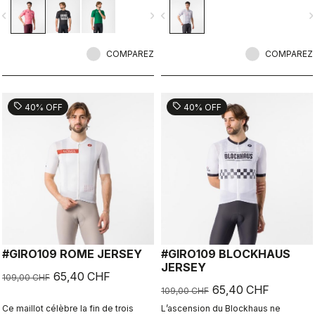
vigate_before
navigate_next
navigate_before
navigate_n
COMPAREZ
COMPAREZ
sell
sell
40% OFF
40% OFF
#GIRO109 ROME JERSEY
#GIRO109 BLOCKHAUS
JERSEY
65,40 CHF
109,00 CHF
65,40 CHF
109,00 CHF
Ce maillot célèbre la fin de trois
L’ascension du Blockhaus ne