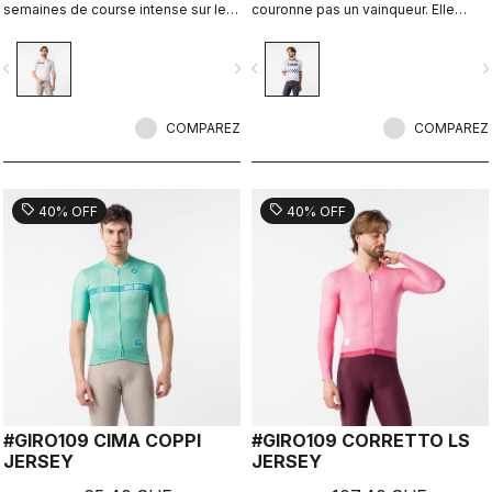
semaines de course intense sur les
couronne pas un vainqueur. Elle
anciennes routes pavées de Rome.
consacre qui atteint le sommet.
vigate_before
navigate_next
navigate_before
navigate_n
COMPAREZ
COMPAREZ
sell
sell
40% OFF
40% OFF
#GIRO109 CIMA COPPI
#GIRO109 CORRETTO LS
JERSEY
JERSEY