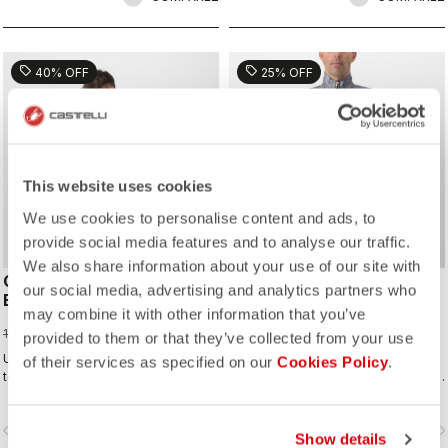
sell
sell
40% OFF
25% OFF
This website uses cookies
We use cookies to personalise content and ads, to
provide social media features and to analyse our traffic.
We also share information about your use of our site with
COMPETIZIONE 2
TEMPESTA LITE JACKET
our social media, advertising and analytics partners who
BIBSHORT
239,25 CHF
may combine it with other information that you’ve
319,00 CHF
71,40 CHF
119,00 CHF
provided to them or that they’ve collected from your use
Un modèle conçu pour exceller à
La veste imperméable et compacte
of their services as specified on our
Cookies Policy
.
tous les niveaux, sans toutefois trop
à emporter pour toutes vos sorties.
en faire.
Incroyablement respirante et légère,
elle offre un parfait ajustement. Elle
vigate_before
navigate_next
navigate_before
navigate_n
est idéale s'il risque de pleuvoir ou
Show details