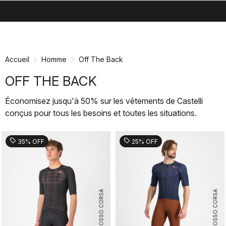
search
menu
shopping_cart
Passer
Passer
au
à
contenu
la
Accueil
Homme
Off The Back
directement
navigation
directement
OFF THE BACK
Économisez jusqu'à 50% sur les vêtements de Castelli
conçus pour tous les besoins et toutes les situations.
sell
sell
35% OFF
25% OFF
ROSSO CORSA
ROSSO CORSA