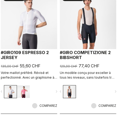
#GIRO109 ESPRESSO 2
#GIRO COMPETIZIONE 2
JERSEY
BIBSHORT
55,60 CHF
77,40 CHF
139,00 CHF
129,00 CHF
Votre maillot préféré. Révisé et
Un modèle conçu pour exceller à
perfectionné. Avec un graphisme à
tous les niveaux, sans toutefois trop
l’enseigne du Giro d’Italia.
en faire.
vigate_before
navigate_next
navigate_before
navigate_n
COMPAREZ
COMPAREZ