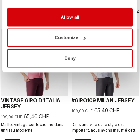
si vous souhaitez simplement une
meilleure protection lors d'une
COMPAREZ
longue descente.
COMPAREZ
Allow all
sell
sell
40% OFF
40% OFF
Customize
Deny
VINTAGE GIRO D'ITALIA
#GIRO109 MILAN JERSEY
JERSEY
65,40 CHF
109,00 CHF
65,40 CHF
109,00 CHF
Maillot vintage confectionné dans
Dans une ville où le style est
un tissu moderne.
important, nous avons insufflé cette
énergie dans ce maillot.