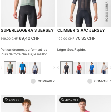
ROSSO CORSA
SUPERLEGGERA 3 JERSEY
CLIMBER'S A/C JERSEY
89,40 CHF
70,85 CHF
149,00 CHF
109,00 CHF
Particulièrement performant les
Léger. Sec. Rapide.
jours de forte chaleur, le maillot
Superleggera Jersey est tellement
léger que vous le sentirez à peine.
vigate_before
navigate_next
navigate_before
navigate_n
C’est le maillot qui vous apportera le
plus de confort pendant la belle
saison ou par temps chaud.
COMPAREZ
COMPAREZ
sell
sell
40% OFF
40% OFF