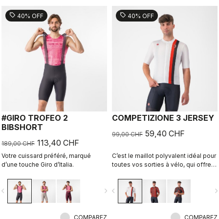
sell
sell
40% OFF
40% OFF
#GIRO TROFEO 2
COMPETIZIONE 3 JERSEY
BIBSHORT
59,40 CHF
99,00 CHF
113,40 CHF
189,00 CHF
Votre cuissard préféré, marqué
C’est le maillot polyvalent idéal pour
d’une touche Giro d’Italia.
toutes vos sorties à vélo, qui offre
confort lors des entraînements et
vitesse lors des sorties rapides en
vigate_before
navigate_next
navigate_before
navigate_n
groupe ou des courses.
COMPAREZ
COMPAREZ