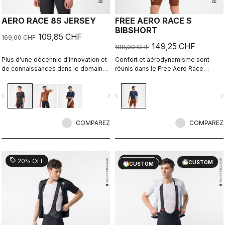
AERO RACE 8S JERSEY
FREE AERO RACE S
BIBSHORT
109,85 CHF
169,00 CHF
149,25 CHF
199,00 CHF
Plus d’une décennie d’innovation et
Confort et aérodynamisme sont
de connaissances dans le domaine
réunis dans le Free Aero Race
de la vitesse. Notre maillot le plus
Bibshort le plus rapide et le plus
rapide l’est désormais encore plus.
confortable à ce jour.
vigate_before
navigate_next
navigate_before
navigate_n
COMPAREZ
COMPAREZ
sell
sell
20% OFF
20% OFF
CUSTOM
CUSTOM