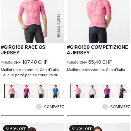
ROSSO CORSA
#GIRO109 RACE 8S
#GIRO109 COMPETIZIONE
JERSEY
4 JERSEY
107,40 CHF
65,40 CHF
179,00 CHF
109,00 CHF
Maillot de classement Giro d’Italia.
Maillot de classement Giro d’Italia
Tel que porté par les coureurs du
peloton.
vigate_before
navigate_next
navigate_before
navigate_n
COMPAREZ
COMPAREZ
sell
sell
60% OFF
40% OFF