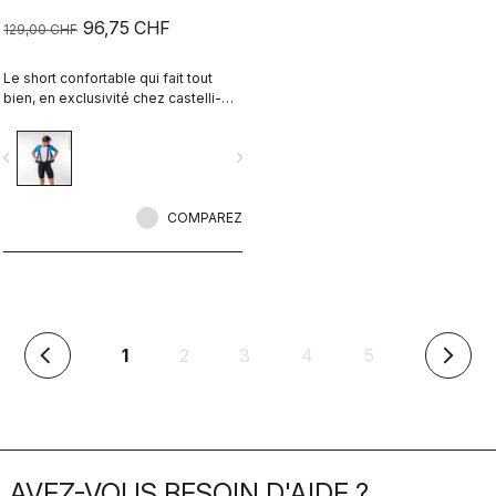
96,75 CHF
129,00 CHF
Le short confortable qui fait tout
bien, en exclusivité chez castelli-
cycling.com
vigate_before
navigate_next
COMPAREZ
(en
1
2
3
4
5
arrow_back_ios
arrow_forward_ios
cours)
AVEZ-VOUS BESOIN D'AIDE ?