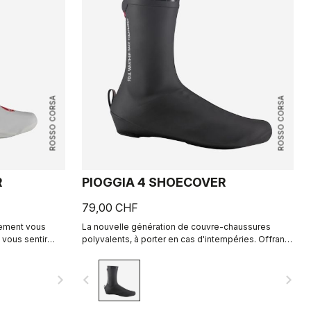
ROSSO CORSA
ROSSO CORSA
R
PIOGGIA 4 SHOECOVER
79,00 CHF
lement vous
La nouvelle génération de couvre-chaussures
 vous sentir
polyvalents, à porter en cas d'intempéries. Offrant
e épouse la
une protection maximale par temps sec comme
ement parfait et
humide, ces couvre-chaussures chauds et
navigate_next
navigate_before
navigate_next
 vous
confortables présentent une coupe extensible et
une doublure en polaire.