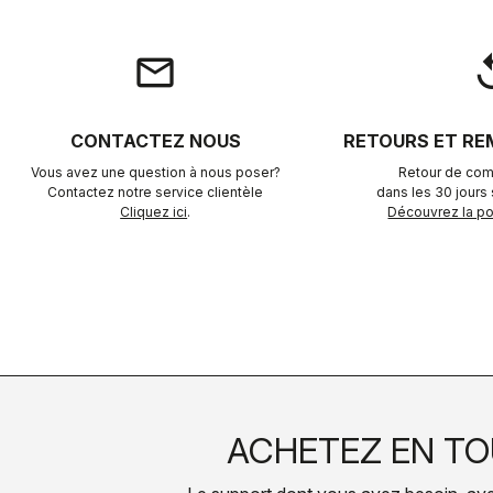
email
rep
CONTACTEZ NOUS
RETOURS ET R
Vous avez une question à nous poser?
Retour de com
Contactez notre service clientèle
dans les 30 jours s
Cliquez ici
.
Découvrez la pol
ACHETEZ EN TO