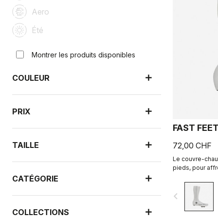
Aero
Été
Montrer les produits disponibles
COULEUR
PRIX
FAST FEE
TAILLE
72,00 CHF
Le couvre-chaus
pieds, pour aff
courses contre 
CATÉGORIE
navigate_before
COLLECTIONS