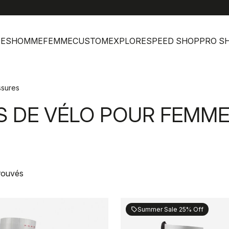
help
Ser
DES
HOMME
FEMME
CUSTOM
EXPLORE
SPEED SHOP
PRO S
sures
 DE VÉLO POUR FEMM
trouvés
Summer Sale 25% Off
sell