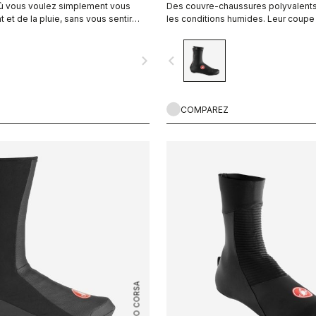
où vous voulez simplement vous
Des couvre-chaussures polyvalent
 et de la pluie, sans vous sentir
les conditions humides. Leur coupe
ssu fin et extensible épouse la
avec doublure polaire leur offre un
ussure pour un ajustement parfait et
confort par temps secs, ainsi qu’un
navigate_next
navigate_before
dynamique, tout en vous
maximale dans les conditions humi
nt et de l'humidité.
COMPAREZ
ROSSO CORSA