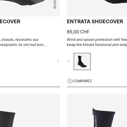
OECOVER
ENTRATA SHOECOVER
65,00 CHF
r, chauds, résistants aux
Wind and splash protection with fle
espirants: ils ont tout bon.
keep the Entrata functional and simp
re-chaussures polyvalents et
feet warm.
navigate_next
navigate_before
COMPAREZ