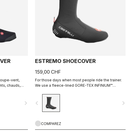
OVER
ESTREMO SHOECOVER
159,00 CHF
Coupe-vent,
For those days when most people ride the trainer.
ants, chauds,
We use a fleece-lined GORE-TEX INFINIUM™
 gravel.
WINDSTOPPER® outer layer with a full Polartec®
Power Stretch® inner layer to make our warmest
navigate_next
navigate_before
navigate_next
bootie ever.
COMPAREZ