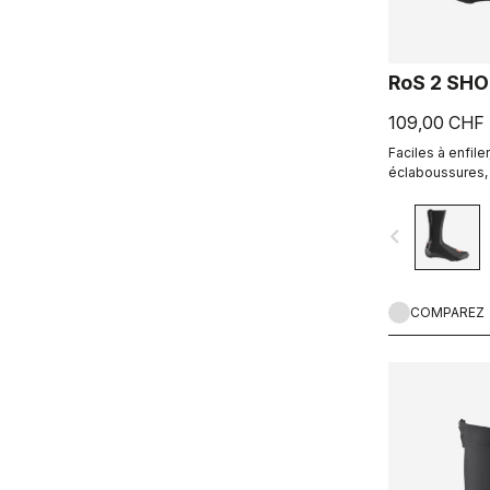
RoS 2 SH
109,00 CHF
Faciles à enfile
éclaboussures, r
Excellents couv
performants.
navigate_before
COMPAREZ