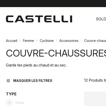
Passer
Passer
au
à
SOL
contenu
la
directement
navigation
directement
Accueil
Femme
Cyclisme
Accessoires
Couvre-chaus
COUVRE-CHAUSSURES
Garde tes pieds au chaud et au sec.
12 Produits 
tune
MASQUER LES FILTRES
TYPE
Hiver