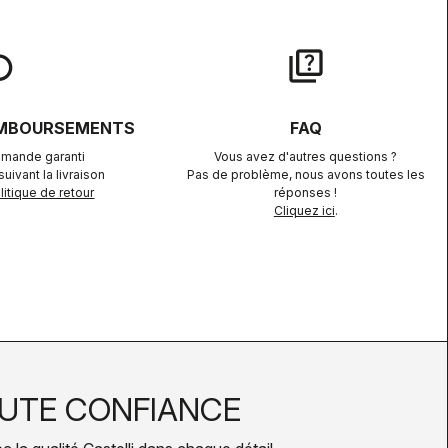
lay
quiz
EMBOURSEMENTS
FAQ
mande garanti
Vous avez d'autres questions ?
uivant la livraison
Pas de problème, nous avons toutes les
itique de retour
réponses !
Cliquez ici
.
UTE CONFIANCE