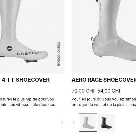
ROSSO CORSA
T 4 TT SHOECOVER
AERO RACE SHOECOVE
72,00 CHF
54,00 CHF
sures le plus rapide pour vos
Pour les jours où vous voulez simp
ronter les vitesses élevées des
protéger du vent et de la pluie, sans
la montre.
encombré. Le tissu fin et extensibl
forme de la chaussure pour un ajust
navigate_next
navigate_before
une coupe aérodynamique, tout en
protégeant du vent et de l'humidité.