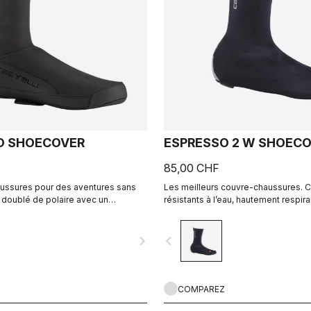
D SHOECOVER
ESPRESSO 2 W SHOEC
85,00 CHF
ussures pour des aventures sans
Les meilleurs couvre-chaussures. 
u doublé de polaire avec un
résistants à l’eau, hautement respir
pour vous garder au chaud et au
faciles à enfiler et à retirer. Route et
fermeture zippée et le tissu
navigate_next
navigate_before
rrière permettent d'enfiler
odèle et garantissent un
it.
COMPAREZ