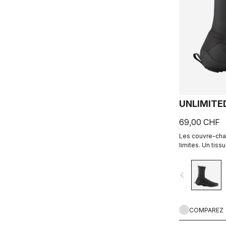
UNLIMITE
69,00 CHF
Les couvre-cha
limites. Un tiss
traitement DWR 
sec. La longue 
navigate_before
extensible à l'a
facilement ce m
ajustement parfa
COMPAREZ