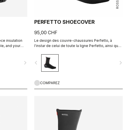
PERFETTO SHOECOVER
95,00 CHF
ece insulation
Le design des couvre-chaussures Perfetto, à
le, and your
l'instar de celui de toute la ligne Perfetto, ainsi que
du Gabba, est axé sur la performance avec une
respirabilité et un ajustement exceptionnels et un
navigate_next
navigate_before
navigate_next
niveau élevé de protection contre l'humidité et les
éclaboussures de la route. Des couvre-chaussures
ultra-polyvalents.
COMPAREZ