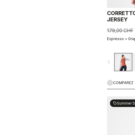
CORRETTO
JERSEY
179,00 CHF
Espresso + Gra
navigate_before
COMPAREZ
Summer S
sell