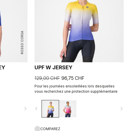
ROSSO CORSA
EY
UPF W JERSEY
129,00 CHF
96,75 CHF
Pour les journées ensoleillées lors desquelles
vous recherchez une protection supplémentaire
navigate_next
navigate_before
navigate_next
COMPAREZ