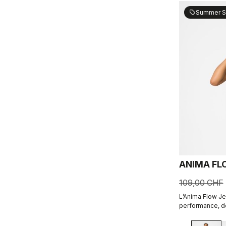
Summer S
sell
ANIMA FL
109,00 CHF
L’Anima Flow Je
performance, de