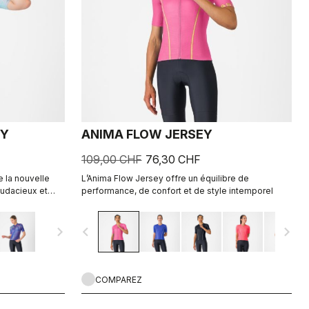
EY
ANIMA FLOW JERSEY
109,00 CHF
76,30 CHF
 la nouvelle
L’Anima Flow Jersey offre un équilibre de
audacieux et
performance, de confort et de style intemporel
ées.
navigate_next
navigate_before
navigate_next
COMPAREZ