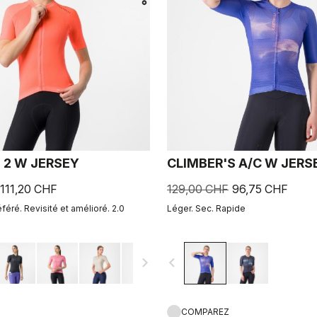
 2 W JERSEY
CLIMBER'S A/C W JERS
111,20 CHF
129,00 CHF
96,75 CHF
éféré. Revisité et amélioré. 2.0
Léger. Sec. Rapide
navigate_next
navigate_before
COMPAREZ