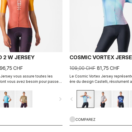
D 2 W JERSEY
COSMIC VORTEX JERS
96,75 CHF
109,00 CHF
81,75 CHF
 Jersey vous assure toutes les
Le Cosmic Vortex Jersey représente
ont vous avez besoin pour passer
ère du design Castelli, résolument 
es sur votre vélo
conçu pour des performances élev
navigate_next
navigate_before
COMPAREZ