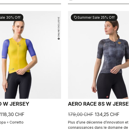
ale 30% Off
Summer Sale 25% Off
sell
 W JERSEY
AERO RACE 8S W JERS
118,30 CHF
179,00 CHF
134,25 CHF
ppa = Corretto
Plus d’une décennie d’innovation et
connaissances dans le domaine de l