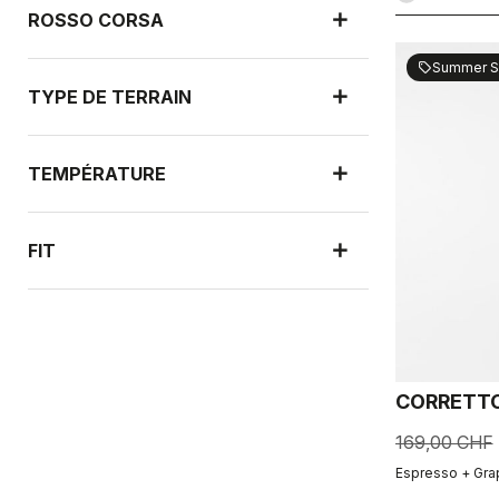
ROSSO CORSA
Summer S
sell
TYPE DE TERRAIN
TEMPÉRATURE
FIT
NOUVELLES ARRIVÉES
CORRETTO
PROTECTION CONTRE LA PLUIE
169,00 CHF
Espresso + Gra
PROTECTION CONTRE LE VENT