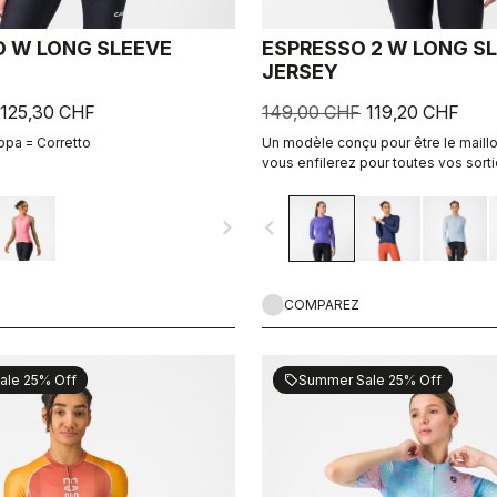
 W LONG SLEEVE
ESPRESSO 2 W LONG S
JERSEY
125,30 CHF
149,00 CHF
119,20 CHF
ppa = Corretto
Un modèle conçu pour être le maillo
vous enfilerez pour toutes vos sorti
jours de course. Le confort et le sty
l’Espresso, revisité et amélioré. 2.0.
navigate_next
navigate_before
léger pour les jours de fraîcheur.
COMPAREZ
ale 25% Off
Summer Sale 25% Off
sell