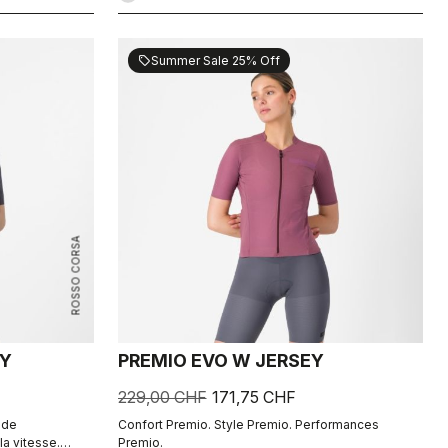
Summer Sale 25% Off
sell
ROSSO CORSA
EY
PREMIO EVO W JERSEY
229,00 CHF
171,75 CHF
 de
Confort Premio. Style Premio. Performances
a vitesse.
Premio.