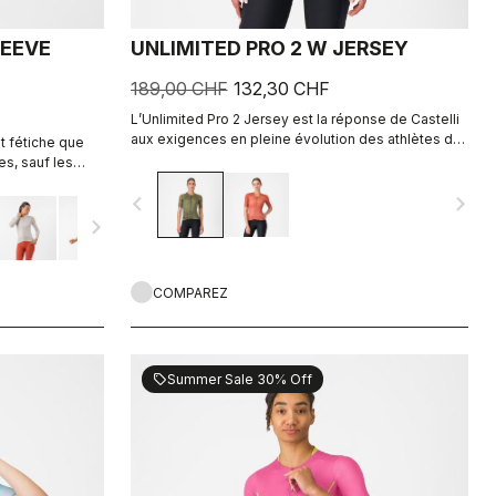
LEEVE
UNLIMITED PRO 2 W JERSEY
189,00 CHF
132,30 CHF
L’Unlimited Pro 2 Jersey est la réponse de Castelli
aux exigences en pleine évolution des athlètes de
t fétiche que
gravel qui veulent profiter du moindre gain
es, sauf les
marginal, sans sacrifier l’esprit du sport.
le de
navigate_before
navigate_next
 Tissu d’été
navigate_next
COMPAREZ
Summer Sale 30% Off
sell