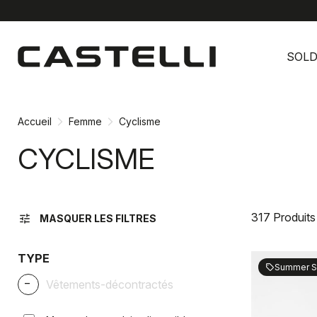
Passer
Passer
au
à
SOL
contenu
la
directement
navigation
directement
Accueil
Femme
Cyclisme
CYCLISME
317 Produits
tune
MASQUER LES FILTRES
TYPE
Summer S
sell
_
Vêtements-décontractés