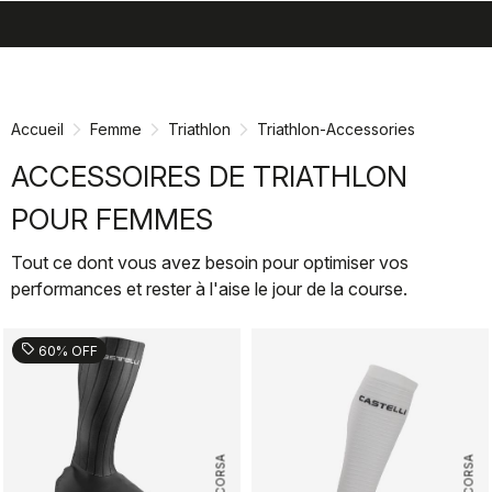
search
menu
shopping_cart
Passer
Passer
au
à
contenu
la
Accueil
Femme
Triathlon
Triathlon-Accessories
directement
navigation
directement
ACCESSOIRES DE TRIATHLON
POUR FEMMES
Tout ce dont vous avez besoin pour optimiser vos
performances et rester à l'aise le jour de la course.
sell
60% OFF