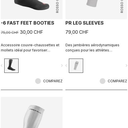
ROSSO CORSA
ROSSO CORSA
-6 FAST FEET BOOTIES
PR LEG SLEEVES
30,00 CHF
79,00 CHF
75,00 CHF
Accessoire couvre-chaussettes et
Des jambières aérodynamiques
mollets idéal pour favoriser
conçues pour les athlètes
l’aérodynamisme et réduire la
professionnels et toutes les
traînée.
personnes qui cherchent à battre
vigate_before
navigate_next
navigate_before
navigate_n
leur record personnel.
COMPAREZ
COMPAREZ