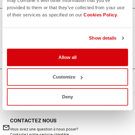
may combine it with other information that you’ve
provided to them or that they’ve collected from your use
of their services as specified on our
Cookies Policy
.
Accessoires de triathlon pour femmes
Améliorant le confort et la qualité de vos courses, nos
Show details
accessoires de triathlon pour femmes sont toujours utiles
pour compléter votre équipement.
Allow all
Customize
AVEZ-VOUS BESOIN D'AIDE ?
Si vous avez des doutes ou besoin d'aide, ne vous inquiétez
Deny
pas,
nous sommes là pour vous!
CONTACTEZ NOUS
email
Vous avez une question à nous poser?
Contactez notre service clientèle