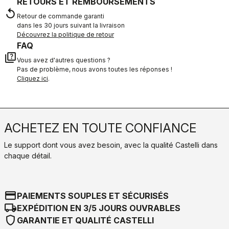
RETOURS ET REMBOURSEMENTS
replay
Retour de commande garanti
dans les 30 jours suivant la livraison
Découvrez la politique de retour
FAQ
quiz
Vous avez d'autres questions ?
Pas de problème, nous avons toutes les réponses !
Cliquez ici
.
ACHETEZ EN TOUTE CONFIANCE
Le support dont vous avez besoin, avec la qualité Castelli dans
chaque détail.
credit_card
PAIEMENTS SOUPLES ET SÉCURISÉS
local_shipping
EXPÉDITION EN 3/5 JOURS OUVRABLES
shield
GARANTIE ET QUALITÉ CASTELLI