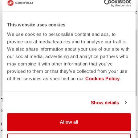
préférés dans de plus larges
maillot. Avec un style discret et une
fourchettes de températures.
réflectivité 360 °, elle peut aussi
COMPAREZ
servir de veste dans vos trajets
COMPAREZ
quotidiens.
This website uses cookies
We use cookies to personalise content and ads, to
sell
25% OFF
provide social media features and to analyse our traffic.
We also share information about your use of our site with
our social media, advertising and analytics partners who
may combine it with other information that you’ve
provided to them or that they’ve collected from your use
of their services as specified on our
Cookies Policy
.
TEMPESTA LITE JACKET
SLICKER PRO JACKET
Show details
239,25 CHF
459,00 CHF
319,00 CHF
Allow all
La veste imperméable et compacte
The waterproof jacket for when you
à emporter pour toutes vos sorties.
know you have to ride in the rain. Our
Incroyablement respirante et légère,
pros love this jacket because it