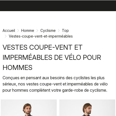
search
menu
shopping_cart
Passer
Passer
au
à
contenu
la
Accueil
Homme
Cyclisme
Top
directement
navigation
Vestes-coupe-vent-et-imperméables
directement
VESTES COUPE-VENT ET
IMPERMÉABLES DE VÉLO POUR
HOMMES
Conçues en pensant aux besoins des cyclistes les plus
sérieux, nos vestes coupe-vent et imperméables de vélo
pour hommes complètent votre garde-robe de cyclisme.