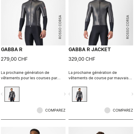
ROSSO CORSA
ROSSO CORSA
GABBA R
GABBA R JACKET
279,00 CHF
329,00 CHF
La prochaine génération de
La prochaine génération de
vêtements pour les courses par
vêtements de course par mauvais
mauvais temps est arrivée. La veste
temps est arrivée. La veste à
à manches courtes Gabba R est la
manches longues Gabba R est la
vigate_before
navigate_next
navigate_before
navigate_n
plus protectrice et la plus
plus protectrice et la plus
aérodynamique de tous les temps.
aérodynamique de tous les temps.
COMPAREZ
COMPAREZ