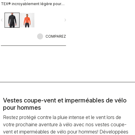
TEX® incroyablement légère pour
rouler toute la journée sous la pluie.
Elle est conçue pour être portée sur
vigate_before
navigate_next
vos vêtements isolants, sans ajouter
de volume. Une pièce d'équipement
pour les journées les plus humides
et les plus rudes, quand n'importe
COMPAREZ
qui d'autre resterait à l'intérieur.
Vestes coupe-vent et imperméables de vélo
pour hommes
Restez protégé contre la pluie intense et le vent lors de
votre prochaine aventure à vélo avec nos vestes coupe-
vent et imperméables de vélo pour hommes! Développées