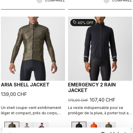
vous garder au sec en cas d’averse
COMPAREZ
COMPAREZ
ou vous offrir une barrière contre le
froid lorsque vous descendez des
montagnes.
sell
40% OFF
ARIA SHELL JACKET
EMERGENCY 2 RAIN
JACKET
139,00 CHF
107,40 CHF
179,00 CHF
Un shell coupe-vent extrêmement
La veste indispensable pour se
léger et compact, près du corps,
protéger de la pluie, à porter tout au
avec des panneaux respirants
long de la journée ou lors d'une
extensibles qui vous permet de
intempérie, et qui se range
vigate_before
navigate_next
navigate_before
navigate_n
porter vos vêtements Castelli
facilement dans une poche de