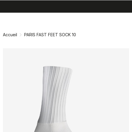
search
menu
shopping_cart
Passer
Passer
au
à
contenu
la
Accueil
PARIS FAST FEET SOCK 10
directement
navigation
directement