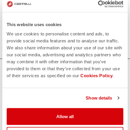
• Leg portion constructed with engineered grooved
Lycra® to help detach airflow.
This website uses cookies
80€/piece. Minimum order: 10 pieces.
We use cookies to personalise content and ads, to
provide social media features and to analyse our traffic.
Do you need more information? Contact us at
We also share information about your use of our site with
info@castelli-cycling.com
our social media, advertising and analytics partners who
may combine it with other information that you’ve
AVEZ-VOUS BESOIN D'AIDE ?
provided to them or that they’ve collected from your use
of their services as specified on our
Cookies Policy
.
Si vous avez des doutes ou besoin d'aide, ne vous inquiétez
pas,
nous sommes là pour vous!
Show details
CONTACTEZ NOUS
email
Allow all
Vous avez une question à nous poser?
Contactez notre service clientèle
Cliquez ici
.