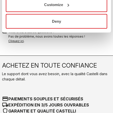
RETOURS ET REMBOURSEMENTS
Customize
replay
Retour de commande garanti
dans les 30 jours suivant la livraison
Découvrez la politique de retour
Deny
FAQ
quiz
Vous avez d'autres questions ?
Pas de problème, nous avons toutes les réponses !
Cliquez ici
.
ACHETEZ EN TOUTE CONFIANCE
Le support dont vous avez besoin, avec la qualité Castelli dans
chaque détail.
credit_card
PAIEMENTS SOUPLES ET SÉCURISÉS
local_shipping
EXPÉDITION EN 3/5 JOURS OUVRABLES
shield
GARANTIE ET QUALITÉ CASTELLI