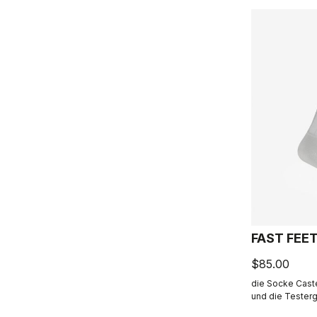
FAST FEE
$85.00
die Socke Caste
und die Tester
dem Aerodynami