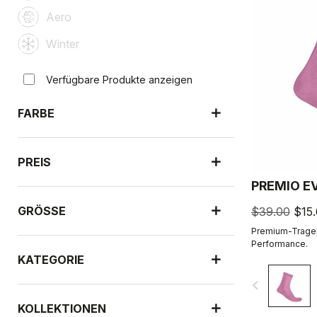
Aero
Winter
Verfügbare Produkte anzeigen
FARBE
PREIS
PREMIO E
GRÖSSE
$39.00
$15
Premium-Tragek
Performance.
KATEGORIE
navigate_before
KOLLEKTIONEN