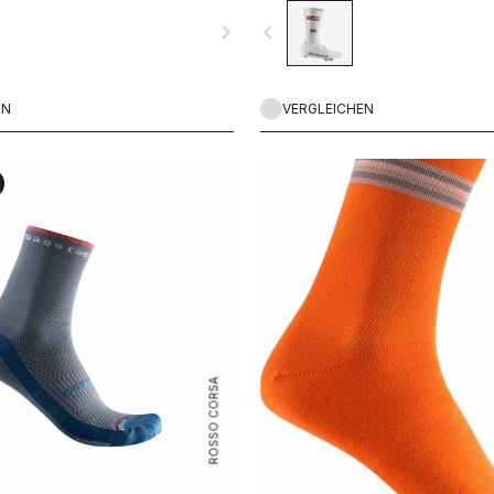
navigate_next
navigate_before
EN
VERGLEICHEN
ROSSO CORSA