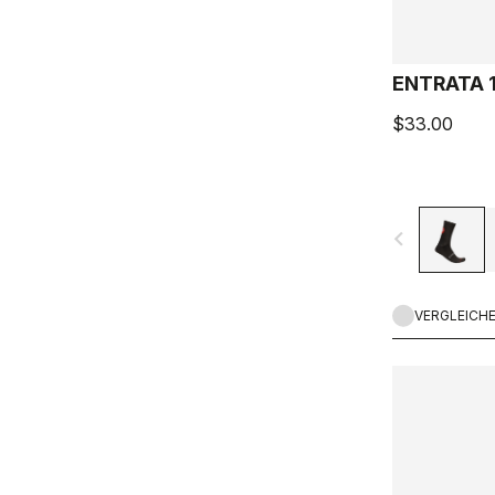
ENTRATA 
$33.00
navigate_before
VERGLEICH