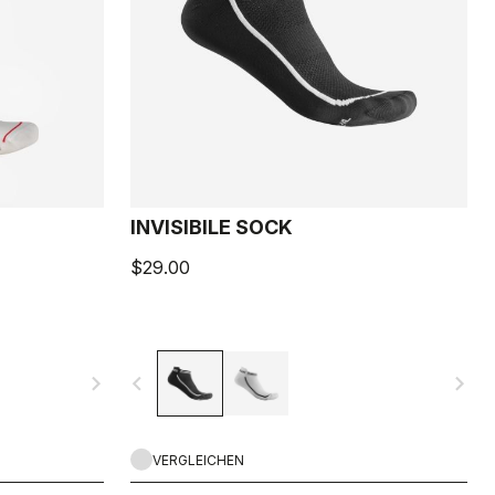
INVISIBILE SOCK
$29.00
navigate_next
navigate_before
navigate_next
VERGLEICHEN