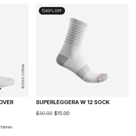
50% OFF
sell
ROSSO CORSA
COVER
SUPERLEGGERA W 12 SOCK
$30.00
$15.00
fahren.