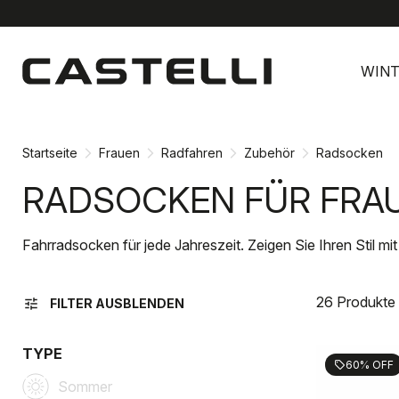
Zu
Zu
Inhalt
Navigation
WINT
springen
springen
Startseite
Frauen
Radfahren
Zubehör
Radsocken
RADSOCKEN FÜR FRA
Fahrradsocken für jede Jahreszeit. Zeigen Sie Ihren Stil m
26 Produkte
tune
FILTER AUSBLENDEN
TYPE
60% OFF
sell
Sommer