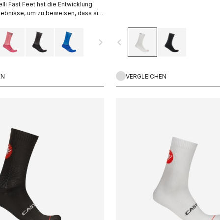
lli Fast Feet hat die Entwicklung
gebnisse, um zu beweisen, dass sie
k-Anspruch gerecht wird.
navigate_next
navigate_before
EN
VERGLEICHEN