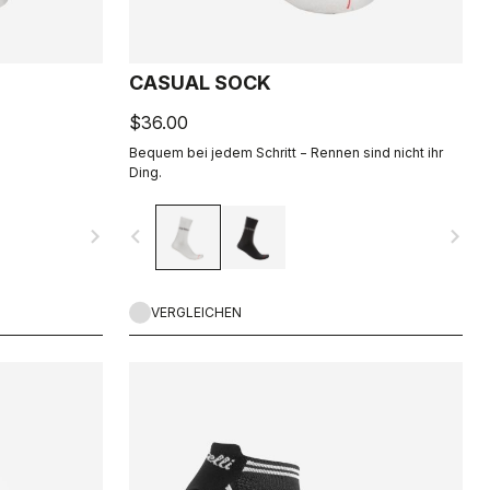
CASUAL SOCK
$36.00
Bequem bei jedem Schritt − Rennen sind nicht ihr
Ding.
navigate_next
navigate_before
navigate_next
VERGLEICHEN