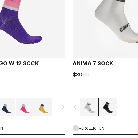
GO W 12 SOCK
ANIMA 7 SOCK
$30.00
navigate_next
navigate_before
EN
VERGLEICHEN