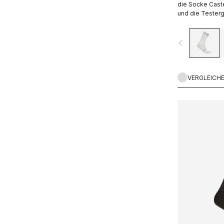
die Socke Caste
und die Tester
dem Aerodynami
navigate_before
VERGLEICH