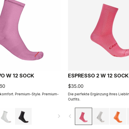
VO W 12 SOCK
ESPRESSO 2 W 12 SOCK
.60
$35.00
omfort. Premium-Style. Premium-
Die perfekte Ergänzung Ihres Liebl
Outfits.
navigate_next
navigate_before