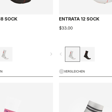
18 SOCK
ENTRATA 12 SOCK
$33.00
navigate_next
navigate_before
EN
VERGLEICHEN