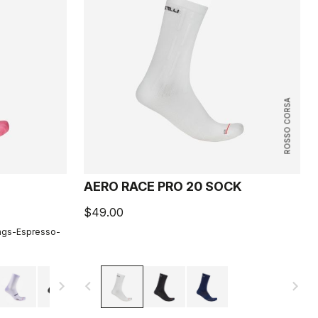
ROSSO CORSA
AERO RACE PRO 20 SOCK
$49.00
ings-Espresso-
navigate_next
navigate_before
navigate_next