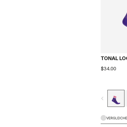
TONAL LO
$34.00
navigate_before
VERGLEICH