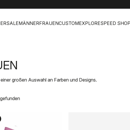
help
Kunde
ERSALE
MÄNNER
FRAUEN
CUSTOM
EXPLORE
SPEED SHO
UEN
it einer großen Auswahl an Farben und Designs.
 gefunden