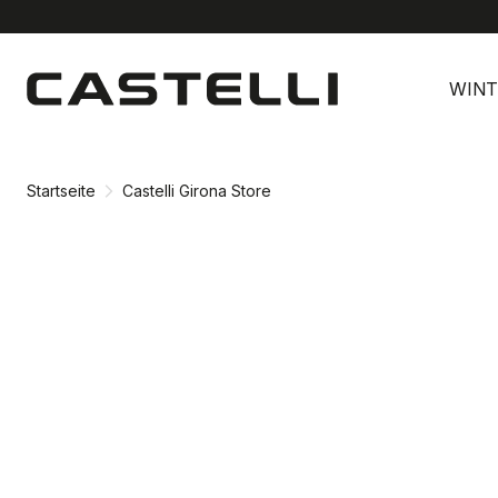
Zu
Zu
Inhalt
Navigation
WINT
springen
springen
Startseite
Castelli Girona Store