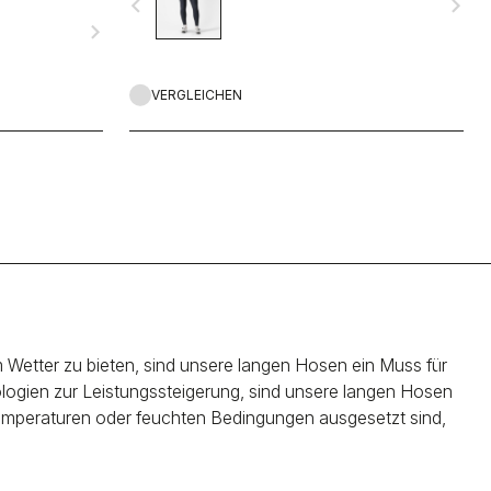
navigate_before
navigate_next
moflex-Fleece-
navigate_next
ers.
VERGLEICHEN
 Wetter zu bieten, sind unsere langen Hosen ein Muss für
ologien zur Leistungssteigerung, sind unsere langen Hosen
n Temperaturen oder feuchten Bedingungen ausgesetzt sind,