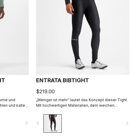
HT
ENTRATA BIBTIGHT
$219.00
Wärme und
„Weniger ist mehr“ lautet das Konzept dieser Tight.
hlen und kalten
Mit hochwertigen Materialien, dem weichen
r maximalen
Sitzpolster und reduzierter Nahtführung hält sie
einfach nur angenehm warm, außer an den
navigate_next
navigate_before
navigate_next
kältesten Tagen.