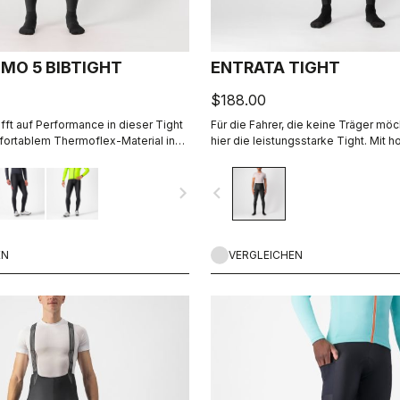
IMO 5 BIBTIGHT
ENTRATA TIGHT
$188.00
fft auf Performance in dieser Tight
Für die Fahrer, die keine Träger mö
fortablem Thermoflex-Material in
hier die leistungsstarke Tight. Mit 
t unserem flauschigen Nano Flex-
Materialien, einem weichen Sitzpol
 am Unterschenkel als
reduzierten Nahtmuster hält diese T
navigate_next
navigate_before
utz. Besonders gut, wenn Sie keine
warm und bequem an allen außer de
efsten Winter wollen.
Tagen.
EN
VERGLEICHEN