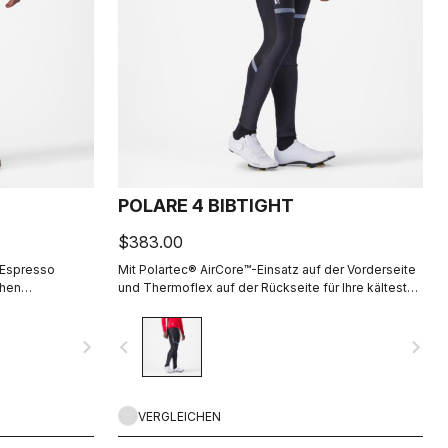
POLARE 4 BIBTIGHT
$383.00
r Espresso
Mit Polartec® AirCore™-Einsatz auf der Vorderseite
chen
und Thermoflex auf der Rückseite für Ihre kältesten
 eignet sich gut
Fahrten und dem Komfort des KISS Air2-
Sitzpolsters.
navigate_next
navigate_before
navigate_next
VERGLEICHEN