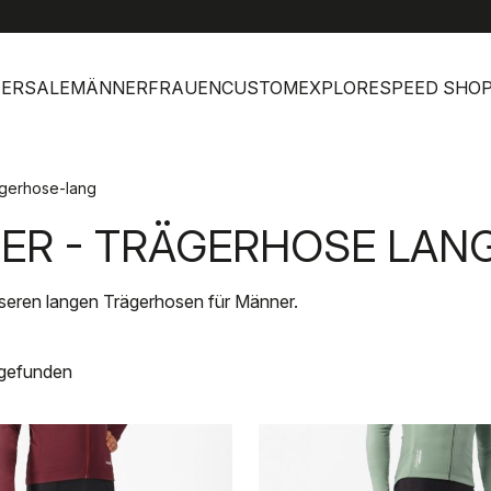
help
Kunde
ERSALE
MÄNNER
FRAUEN
CUSTOM
EXPLORE
SPEED SHO
gerhose-lang
ER - TRÄGERHOSE LAN
nseren langen Trägerhosen für Männer.
 gefunden