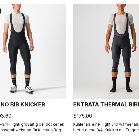
NO BIB KNICKER
ENTRATA THERMAL BIB
03.60
$175.00
-3/4-Tight: großartig bei trockenen
Kühler als eine Tight und wärmer als
asserabweisend für leichten Regen
bietet diese 3/4-Knicker mit Träger
ßen, mit reduzierter Nahtführung für
Schutz und dazu den Tragekomfort