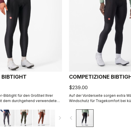
 BIBTIGHT
COMPETIZIONE BIBTIG
$239.00
-Bibtight für den Großteil Ihrer
Auf der Vorderseite sorgen extra 
Mit dem durchgehend verwendetem,
Windschutz für Tragekomfort bei kü
ichem Thermoflex-Gewebe,
Bedingungen. Hohe Dehnbarkeit fü
zierten Nähten zum Minimieren von
Komfort. KISS Air2 Sitzpolster.
navigate_next
navigate_before
m Progetto X2 Air Seamless-
 bequemes Fahren auch an langen
nser Schwerpunkt bei dieser Hose