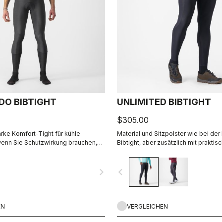
DO BIBTIGHT
UNLIMITED BIBTIGHT
$305.00
arke Komfort-Tight für kühle
Material und Sitzpolster wie bei de
enn Sie Schutzwirkung brauchen,
Bibtight, aber zusätzlich mit praktis
gebremst werden wollen.
Seitentaschen. Thermoflex-Material
für kühle bis kalte Bedingungen.
navigate_next
navigate_before
EN
VERGLEICHEN