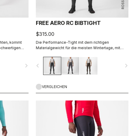
FREE AERO RC BIBTIGHT
$315.00
chten, kommt
Die Performance-Tight mit dem richtigen
hochwertigen
Materialgewicht für die meisten Wintertage, mit
ster und einem
dem Schwerpunkt auf Komfort, Elastizität und
ight Sie einfach
Schutzwirkung.
navigate_next
navigate_before
navigate_next
n kältesten
VERGLEICHEN