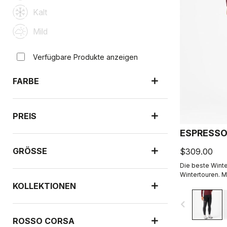
Kalt
Mild
Verfügbare Produkte anzeigen
FARBE
PREIS
ESPRESSO
GRÖSSE
$309.00
Die beste Winter
Wintertouren. 
warmem und we
KOLLEKTIONEN
sorgfältig plat
navigate_before
Reibung und de
Sitzpolster für
ROSSO CORSA
Radtagen lag u