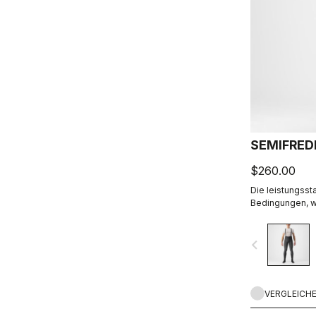
SEMIFRED
$260.00
Die leistungsst
Bedingungen, w
aber nicht aus
navigate_before
VERGLEICH