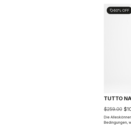
60% OFF
sell
TUTTO NA
$259.00
$1
Die Alleskönner
Bedingungen, w
und nassen Stra