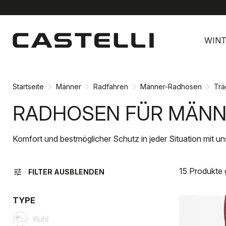
Zu
Zu
Inhalt
Navigation
WINT
springen
springen
Startseite
Männer
Radfahren
Männer-Radhosen
Trä
RADHOSEN FÜR MÄNN
Komfort und bestmöglicher Schutz in jeder Situation mit u
15 Produkte
tune
FILTER AUSBLENDEN
TYPE
Kühl