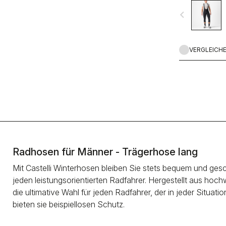
mehr Tragekomf
navigate_before
Band für besser
Präge-Logos ver
Stealth-Look.
VERGLEICH
Radhosen für Männer - Trägerhose lang
Mit Castelli Winterhosen bleiben Sie stets bequem und ges
jeden leistungsorientierten Radfahrer. Hergestellt aus ho
die ultimative Wahl für jeden Radfahrer, der in jeder Situ
bieten sie beispiellosen Schutz.