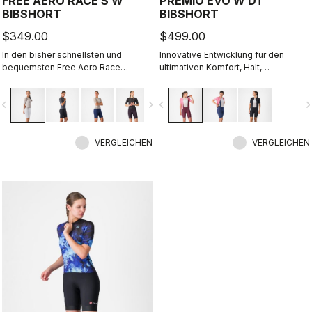
FREE AERO RACE S W
PREMIO EVO W DT
BIBSHORT
BIBSHORT
$349.00
$499.00
In den bisher schnellsten und
Innovative Entwicklung für den
bequemsten Free Aero Race
ultimativen Komfort, Halt,
Bibshorts verschmelzen
Geschwindigkeit und Langlebigkeit
Tragekomfort und Aerodynamik
auf der Langstrecke.
vigate_before
navigate_next
navigate_before
navigate_n
miteinander.
VERGLEICHEN
VERGLEICHEN