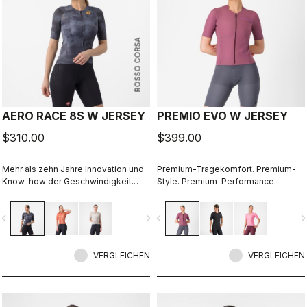
ROSSO CORSA
AERO RACE 8S W JERSEY
PREMIO EVO W JERSEY
$310.00
$399.00
Mehr als zehn Jahre Innovation und
Premium-Tragekomfort. Premium-
Know-how der Geschwindigkeit.
Style. Premium-Performance.
Unser schnellstes Trikot ist jetzt
noch schneller.
vigate_before
navigate_next
navigate_before
navigate_n
VERGLEICHEN
VERGLEICHEN