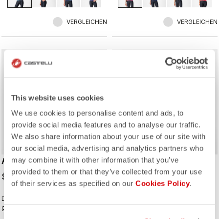
VERGLEICHEN
VERGLEICHEN
This website uses cookies
We use cookies to personalise content and ads, to
provide social media features and to analyse our traffic.
We also share information about your use of our site with
our social media, advertising and analytics partners who
may combine it with other information that you’ve
ANIMA FLOW SLEEVELESS
COMFORT TRAVEL MESH
TOP
provided to them or that they’ve collected from your use
$189.00
of their services as specified on our
Cookies Policy
.
$109.00
Das Anima Flow Jersey ist die
das Mesh Tee kombiniert
gelungene Mischung aus
Leichtigkeit und Atmungsaktivität mit
Performance, Komfort und
lässiger Vielseitigkeit