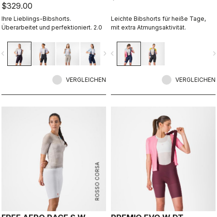
$329.00
Ihre Lieblings-Bibshorts.
Leichte Bibshorts für heiße Tage,
Überarbeitet und perfektioniert. 2.0
mit extra Atmungsaktivität.
vigate_before
navigate_next
navigate_before
navigate_n
VERGLEICHEN
VERGLEICHEN
ROSSO CORSA