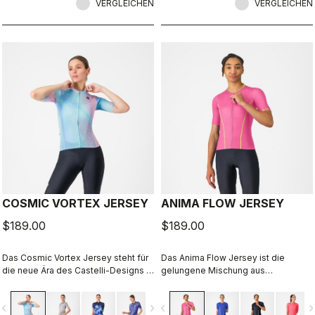
VERGLEICHEN
VERGLEICHEN
COSMIC VORTEX JERSEY
ANIMA FLOW JERSEY
$189.00
$189.00
Das Cosmic Vortex Jersey steht für
Das Anima Flow Jersey ist die
die neue Ära des Castelli-Designs −
gelungene Mischung aus
kompromisslos kraftvoll, für
Performance, Komfort und
Hochleistung geboren.
zeitlosem Stil
vigate_before
navigate_next
navigate_before
navigate_n