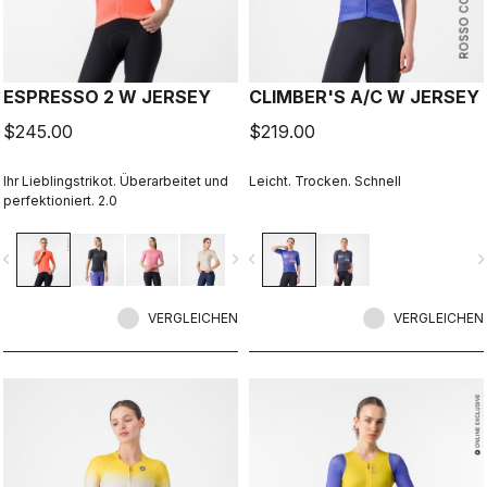
ROSSO CORSA
ESPRESSO 2 W JERSEY
CLIMBER'S A/C W JERSEY
$245.00
$219.00
Ihr Lieblingstrikot. Überarbeitet und
Leicht. Trocken. Schnell
perfektioniert. 2.0
vigate_before
navigate_next
navigate_before
navigate_n
VERGLEICHEN
VERGLEICHEN