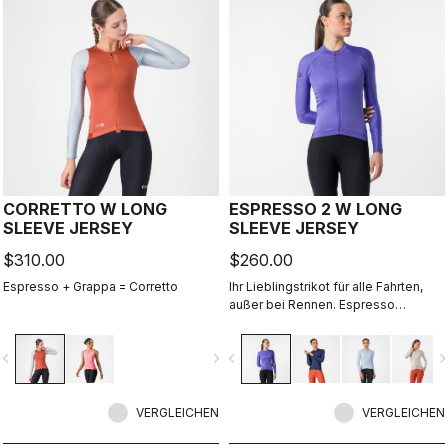
CORRETTO W LONG
ESPRESSO 2 W LONG
SLEEVE JERSEY
SLEEVE JERSEY
$310.00
$260.00
Espresso + Grappa = Corretto
Ihr Lieblingstrikot für alle Fahrten,
außer bei Rennen. Espresso
Komfort und Style, überarbeitet und
perfektioniert. 2.0. Sommerleichtes
vigate_before
navigate_next
navigate_before
navigate_n
Material für kühle Tage.
VERGLEICHEN
VERGLEICHEN