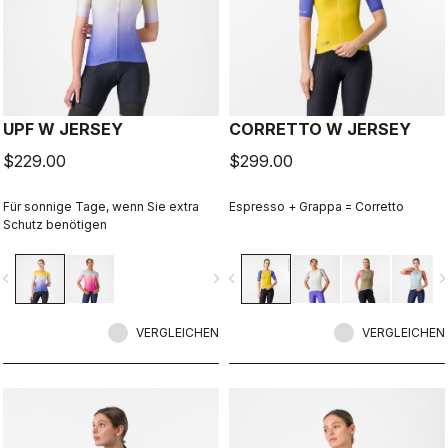
UPF W JERSEY
CORRETTO W JERSEY
$229.00
$299.00
Für sonnige Tage, wenn Sie extra
Espresso + Grappa = Corretto
Schutz benötigen
vigate_before
navigate_next
navigate_before
navigate_n
VERGLEICHEN
VERGLEICHEN