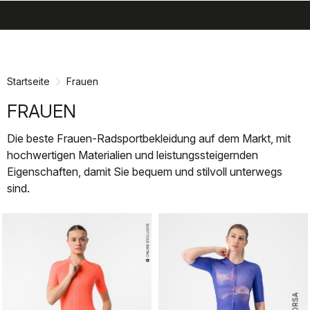
search
menu
shopping_cart
Zu
Zu
Inhalt
Navigation
springen
springen
Startseite
Frauen
FRAUEN
Die beste Frauen-Radsportbekleidung auf dem Markt, mit
hochwertigen Materialien und leistungssteigernden
Eigenschaften, damit Sie bequem und stilvoll unterwegs
sind.