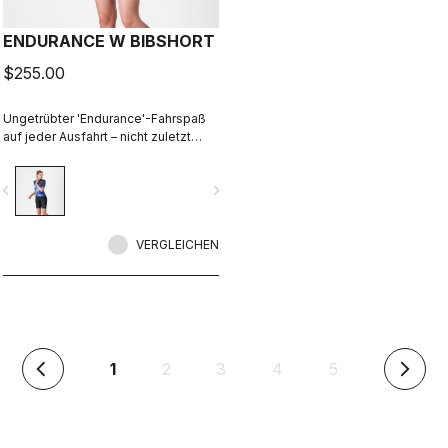
ENDURANCE W BIBSHORT
$255.00
Ungetrübter 'Endurance'-Fahrspaß
auf jeder Ausfahrt – nicht zuletzt
dank des komfortabelsten
Sitzpolsters von Castelli.
vigate_before
navigate_next
VERGLEICHEN
(aktuell)
1
2
3
4
5
arrow_back_ios
arrow_forward_ios