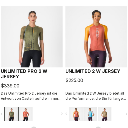
UNLIMITED PRO 2 W
UNLIMITED 2 W JERSEY
JERSEY
$225.00
$339.00
Das Unlimited Pro 2 Jersey ist die
Das Unlimited 2 W Jersey bietet all
Antwort von Castelli auf die immer
die Performance, die Sie für lange
höher werdenden Anforderungen
Touren mit dem Rad benötigen.
von Gravel-Fahrern, die alles aus
vigate_before
navigate_next
navigate_before
navigate_n
ihrer Ausrüstung herausholen
möchten, ohne dabei den Geist des
Sports zu vergessen.