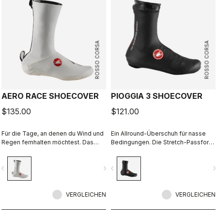
ROSSO CORSA
ROSSO CORSA
AERO RACE SHOECOVER
PIOGGIA 3 SHOECOVER
$135.00
$121.00
Für die Tage, an denen du Wind und
Ein Allround-Überschuh für nasse
Regen fernhalten möchtest. Das
Bedingungen. Die Stretch-Passform
dünne, dehnbare Material passt sich
und das Fleece-Futter machen ihn
der Form des Schuhs an, sorgt für
zu einem warmen, komfortablen
vigate_before
navigate_next
navigate_before
navigate_n
eine perfekte, aerodynamische
Begleiter bei trockenen
Passform und schützt zugleich vor
Bedingungen – und bei Nässe
Wind und Nässe.
garantiert er maximalen Schutz.
VERGLEICHEN
VERGLEICHEN