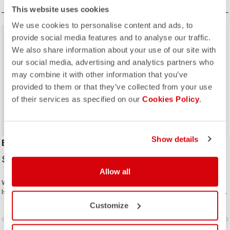
funktionieren.
This website uses cookies
We use cookies to personalise content and ads, to
provide social media features and to analyse our traffic.
We also share information about your use of our site with
our social media, advertising and analytics partners who
may combine it with other information that you’ve
provided to them or that they’ve collected from your use
ROSSO CORSA
of their services as specified on our
Cookies Policy
.
Show details
ENTRATA SHOECOVER
PERFETTO SHOECOVER
$104.00
$159.00
Allow all
Wind- und Spritzschutz mit Fleece-
Die zweckmäßige Konstruktion des
Isolierung halten den Entrata
Perfetto Shoecover ist, wie bei der
funktional und einfach – und Ihre
gesamten Perfetto-Kollektion,
Customize
Füße warm.
einschließlich des Gabba, auf Top-
vigate_before
navigate_next
navigate_before
navigate_n
Performance mit außergewöhnlicher
Atmungsaktivität und Passform