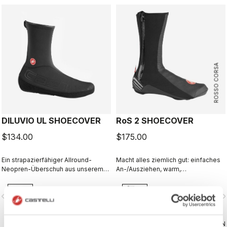
ROSSO CORSA
DILUVIO UL SHOECOVER
RoS 2 SHOECOVER
$134.00
$175.00
Ein strapazierfähiger Allround-
Macht alles ziemlich gut: einfaches
Neopren-Überschuh aus unserem
An-/Ausziehen, warm,
hochwertigen, 3 mm dicken Stretch-
spritzwassergeschützt,
Neopren, mit versiegelten Nähten,
atmungsaktiv. Das ergibt einen
vigate_before
navigate_next
navigate_before
navigate_n
einer Skin-Out-Oberkante zum
hervorragenden Allround-
Abdichten am Bein sowie einer
Überschuh.
variablen Cleat-Öffnung an der
Unterseite, um mit jedem Schuh zu
VERGLEICHEN
VERGLEICHEN