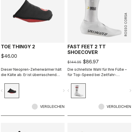
ROSSO CORSA
TOE THINGY 2
FAST FEET 2 TT
SHOECOVER
$46.00
$86.97
$144.95
Dieser Neopren-Zehenwärmer hält
Die schnellste Wahl für Ihre Füße –
die Kälte ab. Er ist überraschend
für Top-Speed bei Zeitfahr-
effektiv und Sie können ihn einfach
Wettkämpfen.
auf Ihrem Schuh lassen.
vigate_before
navigate_next
navigate_before
navigate_n
VERGLEICHEN
VERGLEICHEN