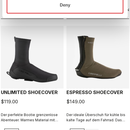
ausgelegt - mit einem hohen Maß an
Deny
VERGLEICHEN
Schutz vor Spritzwasser. Der
VERGLEICHEN
Alleskönner unter den Überschuhen.
UNLIMITED SHOECOVER
ESPRESSO SHOECOVER
$119.00
$149.00
Der perfekte Bootie grenzenlose
Der ideale Überschuh für kühle bis
Abenteuer. Warmes Material mit
kalte Tage auf dem Fahrrad. Das
Fleecefutter und DWR-Behandlung,
GORE-TEX INFINIUM™