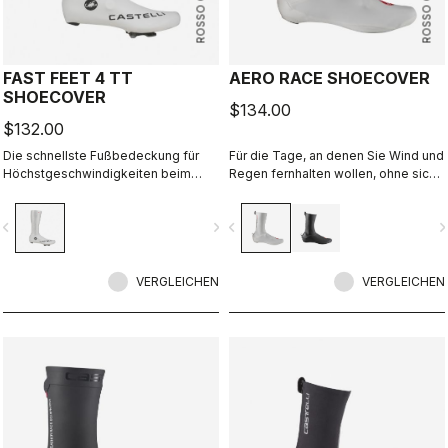
ROSSO CORSA
ROSSO CORSA
FAST FEET 4 TT
AERO RACE SHOECOVER
SHOECOVER
$134.00
$132.00
Die schnellste Fußbedeckung für
Für die Tage, an denen Sie Wind und
Höchstgeschwindigkeiten beim
Regen fernhalten wollen, ohne sich
Zeitfahren.
zu überladen. Das dünne, dehnbare
Material passt sich der Form des
vigate_before
navigate_next
navigate_before
navigate_n
Schuhs an, sorgt für eine perfekte,
aerodynamische Passform und
schützt zugleich vor Wind und
VERGLEICHEN
Nässe.
VERGLEICHEN