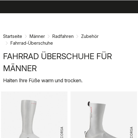
search
menu
shopping_cart
Zu
Zu
Inhalt
Navigation
springen
springen
Startseite
Männer
Radfahren
Zubehör
Fahrrad-Überschuhe
FAHRRAD ÜBERSCHUHE FÜR
MÄNNER
Halten Ihre Füße warm und trocken.