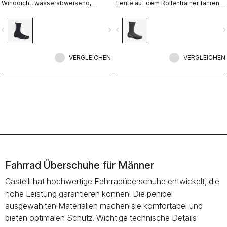
Winddicht, wasserabweisend,
Leute auf dem Rollentrainer fahren.
extrem atmungsaktiv, warm, leichtes
Wir kombinieren eine mit Fleece
An- und Ausziehen. Rennrad und
gefütterte GORE-TEX
vigate_before
navigate_next
navigate_before
navigate_n
Gravel.
INFINIUM™WINDSTOPPER®-
Außenschicht mit einem
vollständigen Polartec® Power
VERGLEICHEN
Stretch®-Innenfutter, um unseren
VERGLEICHEN
wärmsten Überschuh aller Zeiten zu
erzeugen.
Fahrrad Überschuhe für Männer
Castelli hat hochwertige Fahrradüberschuhe entwickelt, die
hohe Leistung garantieren können. Die penibel
ausgewählten Materialien machen sie komfortabel und
bieten optimalen Schutz. Wichtige technische Details