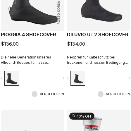
ROSSO CORSA
PIOGGIA 4 SHOECOVER
DILUVIO UL 2 SHOECOVER
$136.00
$134.00
Die neue Generation unseres
Neopren für Kälteschutz bei
Allround-Booties für nasse
trockenen und nassen Bedingungen.
Wetterbedingungen. Die Stretch-
Passt für Rennrad oder Gravel.
Passform und das Fleecefutter
vigate_before
navigate_next
navigate_before
navigate_n
machen diesen Bootie zu einem
warmen, bequemen Überschuh für
trockene Tage, der jedoch auch bei
nassem Wetter maximalen Schutz
VERGLEICHEN
VERGLEICHEN
bietet.
sell
40% OFF