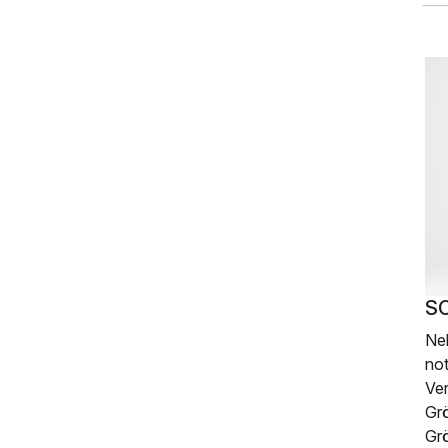
S
Ne
not
Ver
Grö
Grö