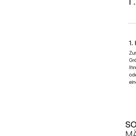
1
Zur
Gr
Ih
od
ein
S
MÄ