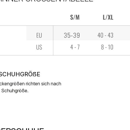
. SCHUHGRÖẞE
ckengrößen richten sich nach
r Schuhgröße.