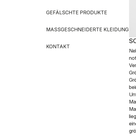
GEFÄLSCHTE PRODUKTE
MASSGESCHNEIDERTE KLEIDUNG
S
KONTAKT
Ne
not
Ver
Grö
Grö
be
Un
Maß
Ma
lie
ein
grö