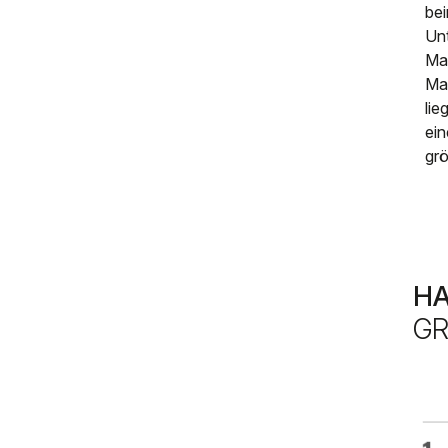
be
Un
Maß
Ma
lie
ein
grö
H
GR