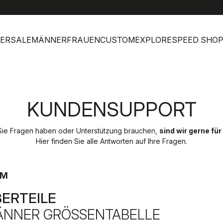
help
Kunde
ERSALE
MÄNNER
FRAUEN
CUSTOM
EXPLORE
SPEED SHO
KUNDENSUPPORT
ie Fragen haben oder Unterstützung brauchen,
sind wir gerne für
Hier finden Sie alle Antworten auf Ihre Fragen.
EM
ERTEILE
NNER GRÖSSENTABELLE