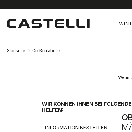
Zu
Zu
Inhalt
Navigation
WINT
springen
springen
Startseite
Größentabelle
Wenn S
WIR KÖNNEN IHNEN BEI FOLGEND
HELFEN:
OB
MÄ
INFORMATION BESTELLEN