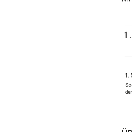
1
So
de