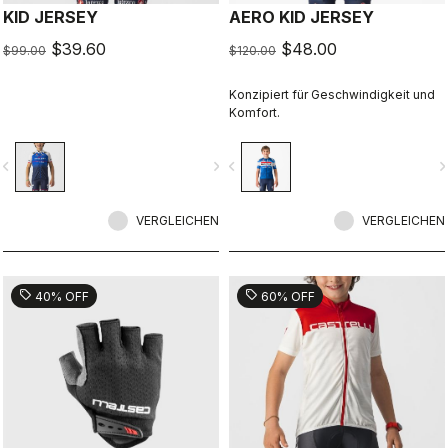
KID JERSEY
AERO KID JERSEY
$39.60
$48.00
$99.00
$120.00
Konzipiert für Geschwindigkeit und
Komfort.
vigate_before
navigate_next
navigate_before
navigate_n
VERGLEICHEN
VERGLEICHEN
sell
sell
40% OFF
60% OFF