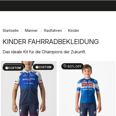
search
menu
shopping_cart
Zu
Zu
Inhalt
Navigation
springen
springen
Startseite
Männer
Radfahren
Kinder
KINDER FAHRRADBEKLEIDUNG
Das ideale Kit für die Champions der Zukunft.
sell
sell
60% OFF
60% OFF
CUSTOM
CUSTOM