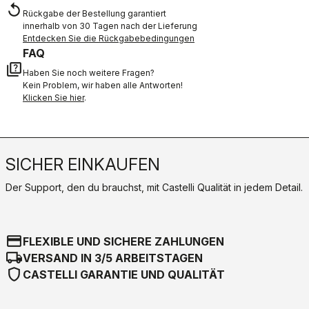
replay
Rückgabe der Bestellung garantiert
innerhalb von 30 Tagen nach der Lieferung
Entdecken Sie die Rückgabebedingungen
FAQ
quiz
Haben Sie noch weitere Fragen?
Kein Problem, wir haben alle Antworten!
Klicken Sie hier
.
SICHER EINKAUFEN
Der Support, den du brauchst, mit Castelli Qualität in jedem Detail.
credit_card
FLEXIBLE UND SICHERE ZAHLUNGEN
local_shipping
VERSAND IN 3/5 ARBEITSTAGEN
shield
CASTELLI GARANTIE UND QUALITÄT