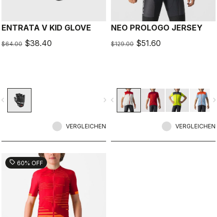
ENTRATA V KID GLOVE
NEO PROLOGO JERSEY
$38.40
$51.60
$64.00
$129.00
vigate_before
navigate_next
navigate_before
navigate_n
VERGLEICHEN
VERGLEICHEN
sell
60% OFF