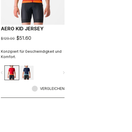
AERO KID JERSEY
$51.60
$129.00
Konzipiert für Geschwindigkeit und
Komfort.
vigate_before
navigate_next
VERGLEICHEN