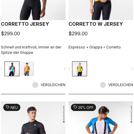
CORRETTO JERSEY
CORRETTO W JERSEY
$299.00
$299.00
Schnell und kraftvoll, immer an der
Espresso + Grappa = Corretto
Spitze der Gruppe.
vigate_before
navigate_next
navigate_before
navigate_n
VERGLEICHEN
VERGLEICHEN
sell
sell
NEU
25% OFF