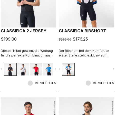
CLASSIFICA 2 JERSEY
CLASSIFICA BIBSHORT
$199.00
$176.25
$235.00
Dieses Trikot gewinnt die Wertung
Der Bibshort, bei dem Komfort an
für die perfekte Kombination aus
erster Stelle steht, exklusiv auf
cleanem Look und hoher
castelli-cycling.com.
Performance. Der cross-gefärbte
vigate_before
navigate_next
navigate_before
navigate_n
Micro-Piqué-Stoff sorgt für Komfort
und einen raffinierten Look. Ein
Trikot, in dem du den ganzen Tag
gern unterwegs bist.
VERGLEICHEN
VERGLEICHEN