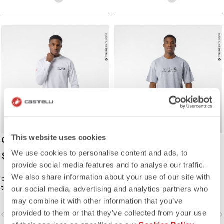
This website uses cookies
CORRETTO LS TEE
CORRETTO TEE
We use cookies to personalise content and ads, to
$109.00
$89.00
provide social media features and to analyse our traffic.
We also share information about your use of our site with
die Art von T-Shirt, die Sie täglich
die Art von T-Shirt, die Sie täglich
tragen wollen − denn Castelli
tragen wollen − denn Castelli
our social media, advertising and analytics partners who
begleitet Sie auch über den
begleitet Sie auch über den
may combine it with other information that you’ve
Radsport hinaus.
Radsport hinaus.
provided to them or that they’ve collected from your use
vigate_before
navigate_next
navigate_before
navigate_n