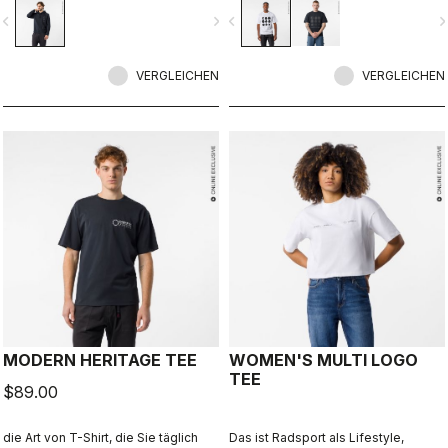
Radsport hinaus.
vigate_before
navigate_next
navigate_before
navigate_n
VERGLEICHEN
VERGLEICHEN
MODERN HERITAGE TEE
WOMEN'S MULTI LOGO
TEE
$89.00
die Art von T-Shirt, die Sie täglich
Das ist Radsport als Lifestyle,