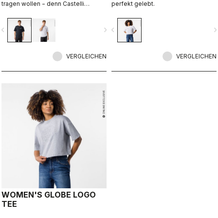
tragen wollen − denn Castelli
perfekt gelebt.
begleitet Sie auch über den
Radsport hinaus.
vigate_before
navigate_next
navigate_before
navigate_n
VERGLEICHEN
VERGLEICHEN
WOMEN'S GLOBE LOGO
TEE