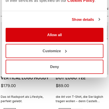
of their services as specified on our
Cookies Policy
.
VERGLEICHEN
VERGLEICHEN
Show details
Allow all
Customize
Deny
VERTICAL LOGO HOODY
DOT LOGO TEE
$179.00
$89.00
Das ist Radsport als Lifestyle,
die Art von T-Shirt, die Sie täglich
perfekt gelebt.
tragen wollen − denn Castelli
begleitet Sie auch über den