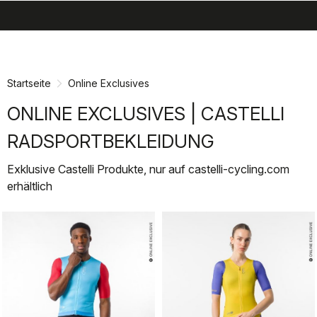
search
menu
shopping_cart
Zu
Zu
Inhalt
Navigation
springen
springen
Startseite
Online Exclusives
ONLINE EXCLUSIVES | CASTELLI
RADSPORTBEKLEIDUNG
Exklusive Castelli Produkte, nur auf castelli-cycling.com
erhältlich