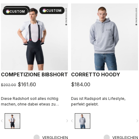
sell
20% OFF
CUSTOM
CUSTOM
COMPETIZIONE BIBSHORT
CORRETTO HOODY
$161.60
$184.00
$202.00
Diese Radshort soll alles richtig
Das ist Radsport als Lifestyle,
machen, ohne dabei etwas zu
perfekt gelebt.
übertreiben: Hochwertige
Materialien, Top-Passform,
vigate_before
navigate_next
navigate_before
navigate_n
Flachnähte, KISS Air2-Sitzpolster
und Beingripper, die direkt von
unserer Profi-Trägershort namens
Free Aero Race 4 Bibshort stammen.
VERGLEICHEN
VERGLEICHEN