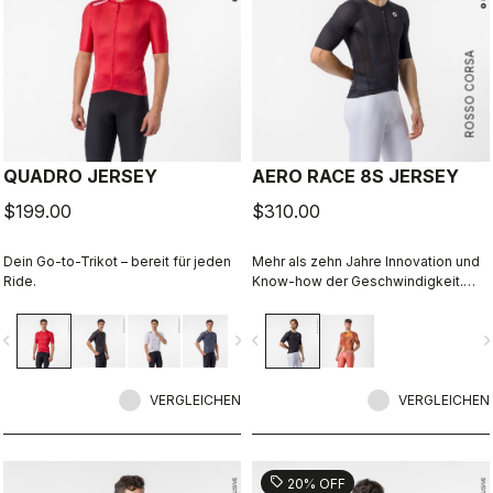
ROSSO CORSA
QUADRO JERSEY
AERO RACE 8S JERSEY
$199.00
$310.00
Dein Go-to-Trikot – bereit für jeden
Mehr als zehn Jahre Innovation und
Ride.
Know-how der Geschwindigkeit.
Unser schnellstes Trikot ist jetzt
noch schneller.
vigate_before
navigate_next
navigate_before
navigate_n
VERGLEICHEN
VERGLEICHEN
sell
20% OFF