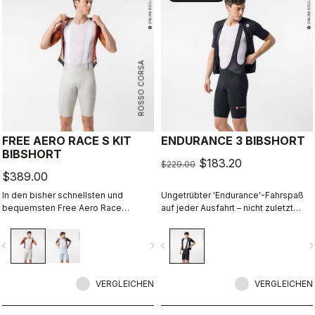
ROSSO CORSA
FREE AERO RACE S KIT
ENDURANCE 3 BIBSHORT
BIBSHORT
$183.20
$229.00
$389.00
In den bisher schnellsten und
Ungetrübter 'Endurance'-Fahrspaß
bequemsten Free Aero Race
auf jeder Ausfahrt – nicht zuletzt
Bibshorts verschmelzen
dank des komfortabelsten
Tragekomfort und Aerodynamik
Sitzpolsters von Castelli.
vigate_before
navigate_next
navigate_before
navigate_n
miteinander.
VERGLEICHEN
VERGLEICHEN