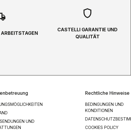
shield
hipping
CASTELLI GARANTIE UND
5 ARBEITSTAGEN
QUALITÄT
enbetreuung
Rechtliche Hinweise
UNGSMÖGLICHKEITEN
BEDINGUNGEN UND
KONDITIONEN
AND
DATENSCHUTZBESTI
SENDUNGEN UND
ATTUNGEN
COOKIES POLICY