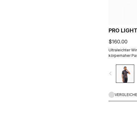
PRO LIGH
$160.00
Ultraleichter W
körpernaher Pa
navigate_before
VERGLEICH