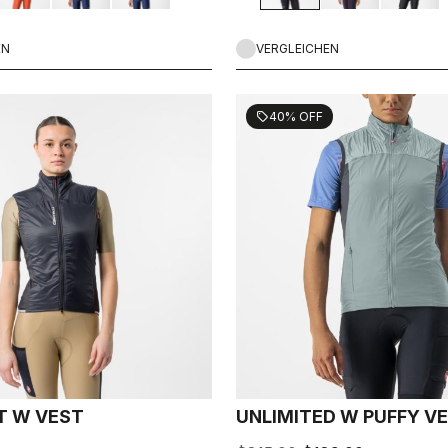
EN
VERGLEICHEN
40% OFF
sell
CT W VEST
UNLIMITED W PUFFY V