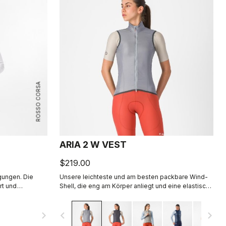
ROSSO CORSA
ARIA 2 W VEST
$219.00
gungen. Die
Unsere leichteste und am besten packbare Wind-
rt und
Shell, die eng am Körper anliegt und eine elastische
, damit Ihr
atmungsaktive Rückseite hat. Sie hält den Wind
vorne wirkungsvoll ab, ohne zu Überhitzung zu
navigate_next
navigate_before
navigate_next
führen.