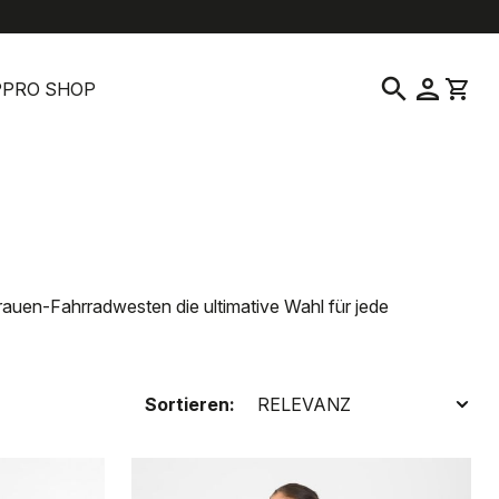
location_on
language
nservice
Verkaufsstelle suchen
Deutsch
|
Australien
search
person
shopping_cart
P
PRO SHOP
rauen-Fahrradwesten die ultimative Wahl für jede
Sortieren: