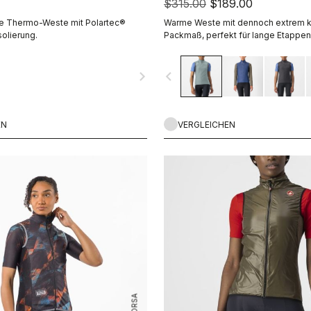
$315.00
$189.00
te Thermo-Weste mit Polartec®
Warme Weste mit dennoch extrem 
solierung.
Packmaß, perfekt für lange Etappen
Mehrtagestouren. Die winddichte A
Mikrofaser-Gewebe wird kombiniert
navigate_next
navigate_before
Fütterung aus Polartec® Alpha® Dire
EN
VERGLEICHEN