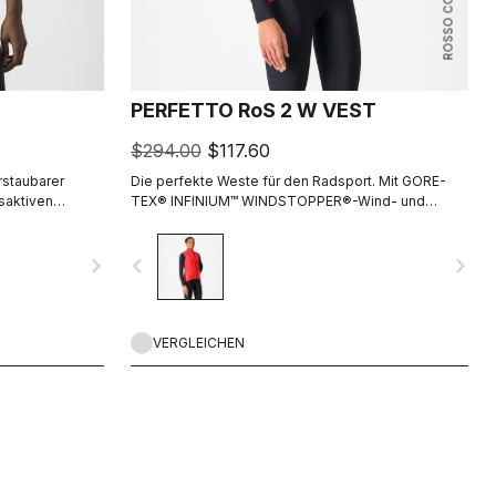
ROSSO CORSA
PERFETTO RoS 2 W VEST
$294.00
$117.60
rstaubarer
Die perfekte Weste für den Radsport. Mit GORE-
saktiven
TEX® INFINIUM™ WINDSTOPPER®-Wind- und
t. Vorne hält
Wetterschutz an der Vorderseite, einem dank Nano-
b, ohne dass
Technologie atmungsaktiven, wasserabweisenden
navigate_next
navigate_before
navigate_next
Rückenteil und Stretch-Passform. Wenn sie nicht
benötigt wird, passt sie in eine halbe Trikottasche.
All dies macht sie zu einem Kernstück Ihrer
Radsport-Garderobe.
VERGLEICHEN