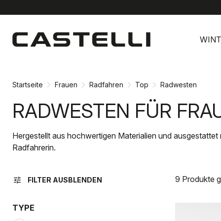
Zu
Zu
Inhalt
Navigation
WINT
springen
springen
Startseite
Frauen
Radfahren
Top
Radwesten
RADWESTEN FÜR FRA
Hergestellt aus hochwertigen Materialien und ausgestattet
Radfahrerin.
9 Produkte 
tune
FILTER AUSBLENDEN
TYPE