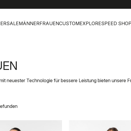
help
Kunde
ERSALE
MÄNNER
FRAUEN
CUSTOM
EXPLORE
SPEED SHO
UEN
 mit neuester Technologie für bessere Leistung bieten unsere F
gefunden