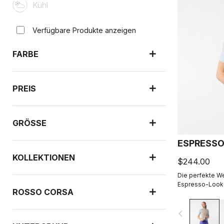
Kühl
Verfügbare Produkte anzeigen
FARBE
PREIS
GRÖSSE
ESPRESSO
KOLLEKTIONEN
$244.00
Die perfekte We
Espresso-Look p
ROSSO CORSA
atmungsaktive R
Taschen, Zwei-
navigate_before