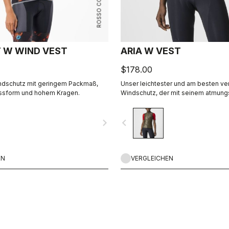
ROSSO CORSA
T W WIND VEST
ARIA W VEST
$178.00
indschutz mit geringem Packmaß,
Unser leichtester und am besten ve
ssform und hohem Kragen.
Windschutz, der mit seinem atmung
Stretch-Rücken eng am Körper anlieg
die Weste den Fahrtwind effektiv a
navigate_next
navigate_before
Überhitzung droht.
EN
VERGLEICHEN