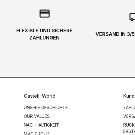
credit_card
local_s
FLEXIBLE UND SICHERE
VERSAND IN 3/
ZAHLUNGEN
Castelli World
Kund
UNSERE GESCHICHTE
ZAHL
OUR VALUES
VERS
NACHHALTIGKEIT
RÜCK
ERST
MVC GROUP