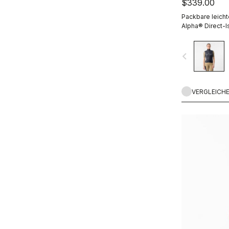
$339.00
Packbare leich
Alpha® Direct-I
navigate_before
VERGLEICH