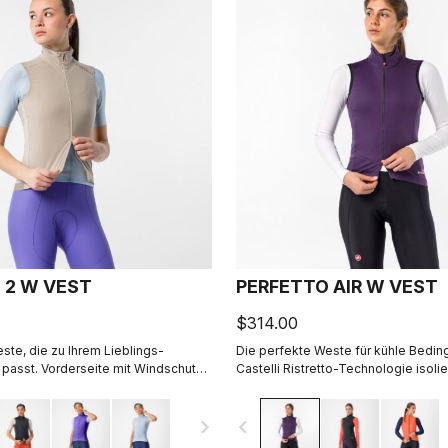
 2 W VEST
PERFETTO AIR W VEST
$314.00
ste, die zu Ihrem Lieblings-
Die perfekte Weste für kühle Bedin
asst. Vorderseite mit Windschutz,
Castelli Ristretto-Technologie isolie
ückseite, sehr gut verpackbar, 3
ermöglicht eine begrenzte Luftzufuhr
Wege-Reißverschluss.
Rumpf trocken bleibt.
navigate_next
navigate_before