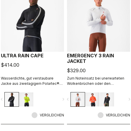
ULTRA RAIN CAPE
EMERGENCY 3 RAIN
JACKET
$414.00
$329.00
Wasserdichte, gut verstaubare
Zum Noteinsatz bei unerwarteten
Jacke aus zweilagigem Polartec®
Wolkenbrüchen oder den
Power Shield™ RPM-Stretchgewebe.
ganztägigen Einsatz an einem
Sie wurde für das Tragen in
regnerischen Tag. Wasser- und
vigate_before
navigate_next
navigate_before
navigate_n
Kombination mit unseren Jacken mit
winddicht und gut packbar. Das 3-
der Ristretto-Technologie
Schicht-Material fühlt sich
konzipiert, kann aber auch direkt
angenehm auf der Haut an.
über dem Trikot getragen werden,
VERGLEICHEN
VERGLEICHEN
ohne im Wind zu flattern, und lässt
sich in einer Tasche verstauen.