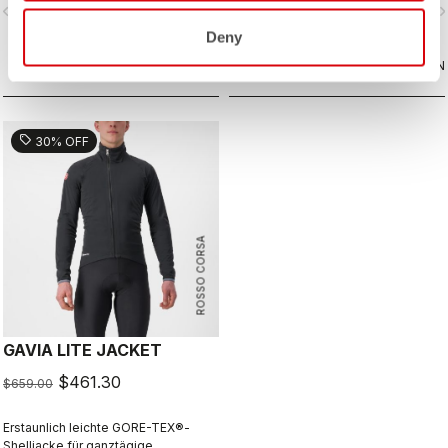
vigate_before
navigate_next
navigate_before
navigate_n
und bietet eine großartige
and has pockets. All this and it packs
Passform. Perfekt bei Regen oder
away into a jersey pocket.
Deny
wenn Sie auf einer langen Abfahrt
zusätzlichen Schutz benötigen.
VERGLEICHEN
VERGLEICHEN
sell
30% OFF
ROSSO CORSA
GAVIA LITE JACKET
$461.30
$659.00
Erstaunlich leichte GORE-TEX®-
Shelljacke für ganztägige