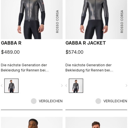
ROSSO CORSA
ROSSO CORSA
GABBA R
GABBA R JACKET
$489.00
$574.00
Die nächste Generation der
Die nächste Generation der
Bekleidung für Rennen bei
Bekleidung für Rennen bei
schlechtem Wetter ist angekommen.
schlechtem Wetter ist angekommen.
Die Gabba R Kurzarmjacke ist die
Die Gabba R Langarmjacke ist die
vigate_before
navigate_next
navigate_before
navigate_n
bisher schützende und
bisher schützende und
aerodynamische.
aerodynamische.
VERGLEICHEN
VERGLEICHEN