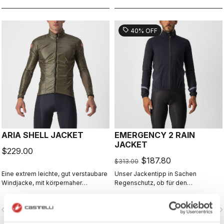
von den Bergen herabradeln.
sell
40% OFF
ARIA SHELL JACKET
EMERGENCY 2 RAIN
JACKET
$229.00
$187.80
$313.00
Eine extrem leichte, gut verstaubare
Unser Jackentipp in Sachen
Windjacke, mit körpernaher
Regenschutz, ob für den
Passform dank atmungsaktiver
ganztägigen Einsatz oder für den
Stretch-Einsätze. Damit können Sie
Notfall, da sie leicht in einer
vigate_before
navigate_next
navigate_before
navigate_n
den Temperaturbereich Ihres
Trikottasche verstaut werden kann.
Lieblingstrikots von Castelli
Mit dezentem Styling und 360°-