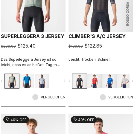
ROSSO CORSA
SUPERLEGGERA 3 JERSEY
CLIMBER'S A/C JERSEY
$125.40
$122.85
$209.00
$189.00
Das Superleggera Jersey ist so
Leicht. Trocken. Schnell.
leicht, dass es an heißen Tagen
durch exzellente Performance
glänzt – dabei spüren Sie kaum,
vigate_before
navigate_next
navigate_before
navigate_n
dass Sie es tragen. Unser Komfort-
Tipp für warme bis heiße
Temperaturen.
VERGLEICHEN
VERGLEICHEN
sell
sell
40% OFF
40% OFF