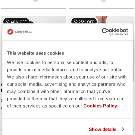
sell
sell
40% OFF
25% OFF
This website uses cookies
We use cookies to personalise content and ads, to
provide social media features and to analyse our traffic.
We also share information about your use of our site with
our social media, advertising and analytics partners who
COMPETIZIONE 2
TEMPESTA LITE JACKET
BIBSHORT
may combine it with other information that you’ve
$419.25
$559.00
provided to them or that they’ve collected from your use
$119.97
$199.95
of their services as specified on our
Cookies Policy
.
Die Perfektion des Einfachen.
Eine wasserdichte, einfach
verstaubare Jacke, die Sie auf all
Ihren Touren begleitet. Sie ist
absolut atmungsaktiv, extrem leicht
Show details
vigate_before
navigate_next
navigate_before
navigate_n
und bietet eine großartige