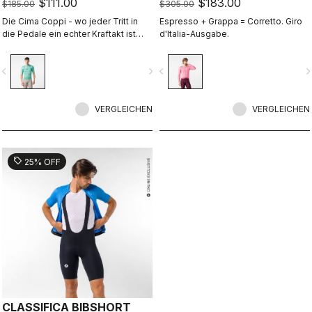
$111.00
$183.00
$185.00
$305.00
Die Cima Coppi - wo jeder Tritt in
Espresso + Grappa = Corretto. Giro
die Pedale ein echter Kraftakt ist
d'Italia-Ausgabe.
und jeder Atemzug hart erkämpft
werden muss.
vigate_before
navigate_next
navigate_before
navigate_n
VERGLEICHEN
VERGLEICHEN
sell
25% OFF
CLASSIFICA BIBSHORT