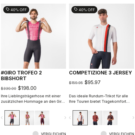
sell
sell
40% OFF
40% OFF
#GIRO TROFEO 2
COMPETIZIONE 3 JERSEY
BIBSHORT
$95.97
$159.95
$198.00
$330.00
Ihre Lieblingsträgerhose mit einer
Das ideale Rundum-Trikot für alle
zusätzlichen Hommage an den Giro
Ihre Touren bietet Tragekomfort
d'Italia.
während Ihres Trainings und
Geschwindigkeit bei schnellen
vigate_before
navigate_next
navigate_before
navigate_n
Gruppenfahrten.
VERGLEICHEN
VERGLEICHEN