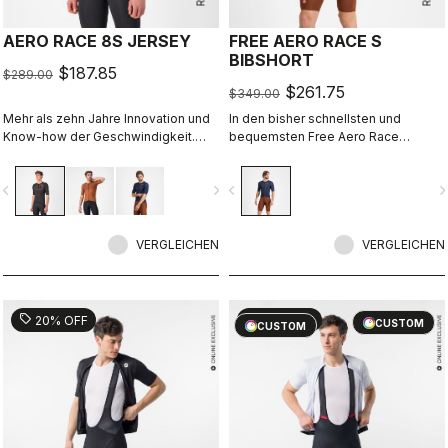
AERO RACE 8S JERSEY
FREE AERO RACE S
BIBSHORT
$187.85
$289.00
$261.75
$349.00
Mehr als zehn Jahre Innovation und
In den bisher schnellsten und
Know-how der Geschwindigkeit.
bequemsten Free Aero Race
Unser schnellstes Trikot ist jetzt
Bibshorts verschmelzen
noch schneller.
Tragekomfort und Aerodynamik
vigate_before
navigate_next
navigate_before
navigate_n
miteinander.
VERGLEICHEN
VERGLEICHEN
sell
sell
20% OFF
20% OFF
CUSTOM
CUSTOM