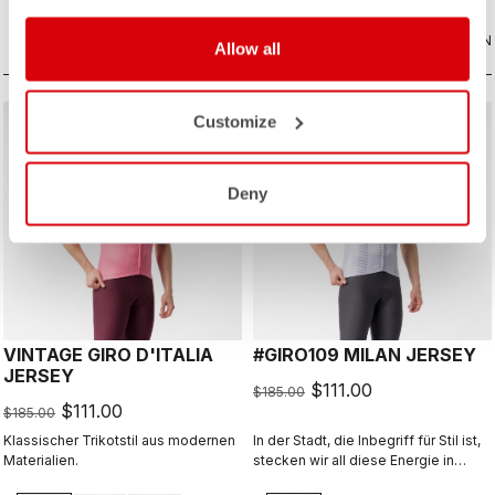
Passform. Perfekt bei Regen oder
wenn Sie auf einer langen Abfahrt
VERGLEICHEN
zusätzlichen Schutz benötigen.
VERGLEICHEN
Allow all
Customize
sell
sell
40% OFF
40% OFF
Deny
VINTAGE GIRO D'ITALIA
#GIRO109 MILAN JERSEY
JERSEY
$111.00
$185.00
$111.00
$185.00
Klassischer Trikotstil aus modernen
In der Stadt, die Inbegriff für Stil ist,
Materialien.
stecken wir all diese Energie in
dieses Trikot.