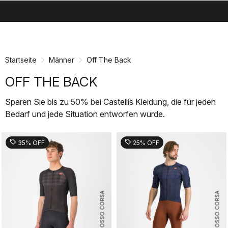
search
menu
shopping_cart
Zu
Zu
Inhalt
Navigation
springen
springen
Startseite
Männer
Off The Back
OFF THE BACK
Sparen Sie bis zu 50% bei Castellis Kleidung, die für jeden
Bedarf und jede Situation entworfen wurde.
sell
sell
35% OFF
25% OFF
ROSSO CORSA
ROSSO CORSA