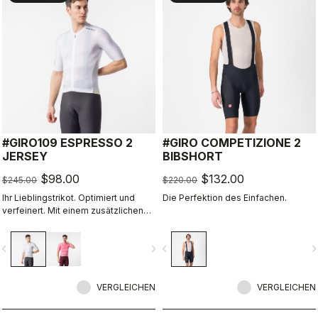
#GIRO109 ESPRESSO 2
#GIRO COMPETIZIONE 2
JERSEY
BIBSHORT
$98.00
$132.00
$245.00
$220.00
Ihr Lieblingstrikot. Optimiert und
Die Perfektion des Einfachen.
verfeinert. Mit einem zusätzlichen
Motiv des Giro d‘Italia.
vigate_before
navigate_next
navigate_before
navigate_n
VERGLEICHEN
VERGLEICHEN