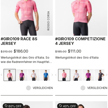
ROSSO CORSA
#GIRO109 RACE 8S
#GIRO109 COMPETIZIONE
JERSEY
4 JERSEY
$186.00
$111.00
$310.00
$185.00
Wertungstrikot des Giro d‘Italia. So
Wertungstrikot des Giro d‘Italia
wie die Radrennfahrer im Hauptfeld
fahren.
vigate_before
navigate_next
navigate_before
navigate_n
VERGLEICHEN
VERGLEICHEN
sell
sell
60% OFF
40% OFF