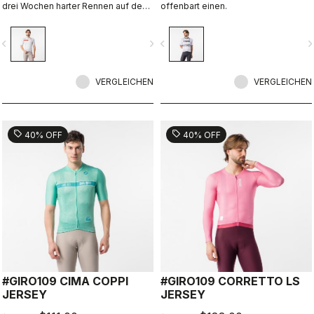
drei Wochen harter Rennen auf den
offenbart einen.
antiken gepflasterten Straßen Roms.
vigate_before
navigate_next
navigate_before
navigate_n
VERGLEICHEN
VERGLEICHEN
sell
sell
40% OFF
40% OFF
#GIRO109 CIMA COPPI
#GIRO109 CORRETTO LS
JERSEY
JERSEY