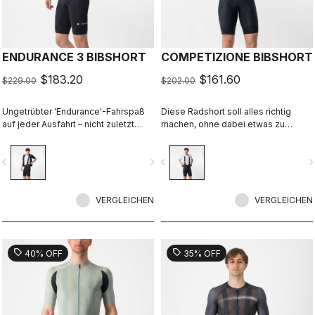
ENDURANCE 3 BIBSHORT
COMPETIZIONE BIBSHORT
$183.20
$161.60
$229.00
$202.00
Ungetrübter 'Endurance'-Fahrspaß
Diese Radshort soll alles richtig
auf jeder Ausfahrt – nicht zuletzt
machen, ohne dabei etwas zu
dank des komfortabelsten
übertreiben: Hochwertige
Sitzpolsters von Castelli.
Materialien, Top-Passform,
vigate_before
navigate_next
navigate_before
navigate_n
Flachnähte, KISS Air2-Sitzpolster
und Beingripper, die direkt von
unserer Profi-Trägershort namens
VERGLEICHEN
Free Aero Race 4 Bibshort stammen.
VERGLEICHEN
sell
sell
40% OFF
35% OFF