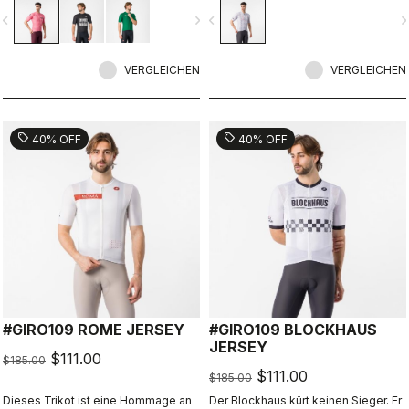
vigate_before
navigate_next
navigate_before
navigate_n
VERGLEICHEN
VERGLEICHEN
sell
sell
40% OFF
40% OFF
#GIRO109 ROME JERSEY
#GIRO109 BLOCKHAUS
JERSEY
$111.00
$185.00
$111.00
$185.00
Dieses Trikot ist eine Hommage an
Der Blockhaus kürt keinen Sieger. Er