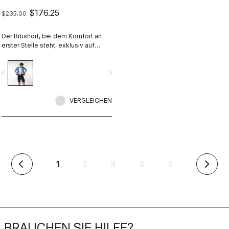
$176.25
$235.00
Der Bibshort, bei dem Komfort an
erster Stelle steht, exklusiv auf
castelli-cycling.com.
vigate_before
navigate_next
VERGLEICHEN
(aktuell)
1
2
3
4
5
arrow_back_ios
arrow_forward_ios
BRAUCHEN SIE HILFE?