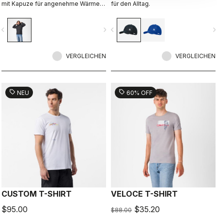
mit Kapuze für angenehme Wärme.
für den Alltag.
Ideal für lockere Touren,
Bikepacking und Regeneration.
vigate_before
navigate_next
navigate_before
navigate_n
VERGLEICHEN
VERGLEICHEN
sell
sell
NEU
60% OFF
CUSTOM T-SHIRT
VELOCE T-SHIRT
$95.00
$35.20
$88.00