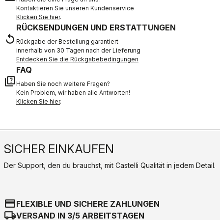
Kontaktieren Sie unseren Kundenservice
Klicken Sie hier
.
RÜCKSENDUNGEN UND ERSTATTUNGEN
replay
Rückgabe der Bestellung garantiert
innerhalb von 30 Tagen nach der Lieferung
Entdecken Sie die Rückgabebedingungen
FAQ
quiz
Haben Sie noch weitere Fragen?
Kein Problem, wir haben alle Antworten!
Klicken Sie hier
.
SICHER EINKAUFEN
Der Support, den du brauchst, mit Castelli Qualität in jedem Detail.
credit_card
FLEXIBLE UND SICHERE ZAHLUNGEN
local_shipping
VERSAND IN 3/5 ARBEITSTAGEN