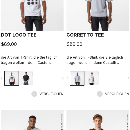
DOT LOGO TEE
CORRETTO TEE
$89.00
$89.00
die Art von T-Shirt, die Sie täglich
die Art von T-Shirt, die Sie täglich
tragen wollen − denn Castelli
tragen wollen − denn Castelli
begleitet Sie auch über den
begleitet Sie auch über den
Radsport hinaus.
Radsport hinaus.
vigate_before
navigate_next
navigate_before
navigate_n
VERGLEICHEN
VERGLEICHEN