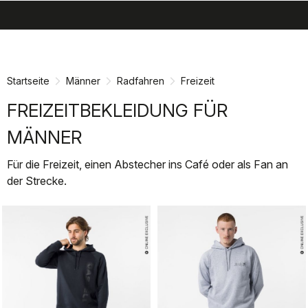
search
menu
shopping_cart
Zu
Zu
Inhalt
Navigation
springen
springen
Startseite
Männer
Radfahren
Freizeit
FREIZEITBEKLEIDUNG FÜR
MÄNNER
Für die Freizeit, einen Abstecher ins Café oder als Fan an
der Strecke.