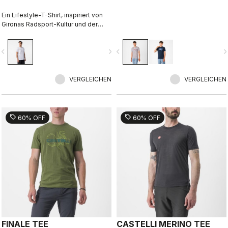
Ein Lifestyle-T-Shirt, inspiriert von
Gironas Radsport-Kultur und der
Sprache der Locals. Entworfen in
Zusammenarbeit mit R-A/D.
vigate_before
navigate_next
navigate_before
navigate_n
VERGLEICHEN
VERGLEICHEN
sell
sell
60% OFF
60% OFF
FINALE TEE
CASTELLI MERINO TEE