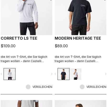
CORRETTO LS TEE
MODERN HERITAGE TEE
$109.00
$89.00
die Art von T-Shirt, die Sie täglich
die Art von T-Shirt, die Sie täglich
tragen wollen − denn Castelli
tragen wollen − denn Castelli
begleitet Sie auch über den
begleitet Sie auch über den
Radsport hinaus.
Radsport hinaus.
vigate_before
navigate_next
navigate_before
navigate_n
VERGLEICHEN
VERGLEICHEN