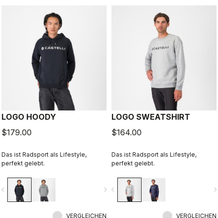
LOGO HOODY
LOGO SWEATSHIRT
$179.00
$164.00
Das ist Radsport als Lifestyle,
Das ist Radsport als Lifestyle,
perfekt gelebt.
perfekt gelebt.
vigate_before
navigate_next
navigate_before
navigate_n
VERGLEICHEN
VERGLEICHEN