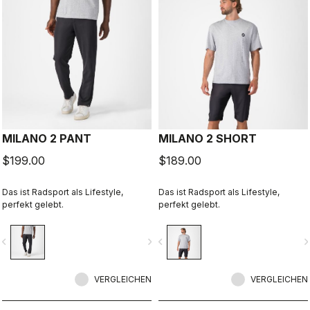
MILANO 2 PANT
MILANO 2 SHORT
$199.00
$189.00
Das ist Radsport als Lifestyle,
Das ist Radsport als Lifestyle,
perfekt gelebt.
perfekt gelebt.
vigate_before
navigate_next
navigate_before
navigate_n
VERGLEICHEN
VERGLEICHEN