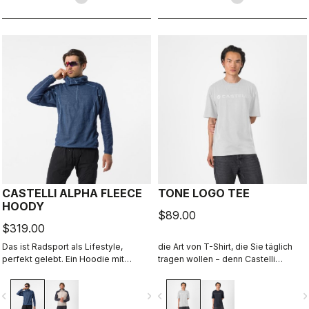
CASTELLI ALPHA FLEECE
TONE LOGO TEE
HOODY
$89.00
$319.00
Das ist Radsport als Lifestyle,
die Art von T-Shirt, die Sie täglich
perfekt gelebt. Ein Hoodie mit
tragen wollen − denn Castelli
lockerer Passform aus Polartec
begleitet Sie auch über den
Alpha-Material.
Radsport hinaus.
vigate_before
navigate_next
navigate_before
navigate_n