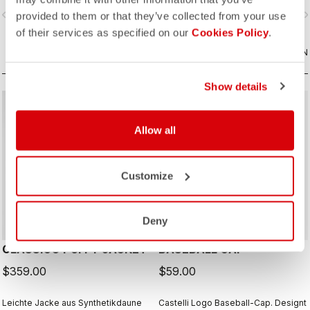
Radsport hinaus.
Radsport hinaus.
vigate_before
navigate_next
navigate_before
navigate_n
provided to them or that they’ve collected from your use
of their services as specified on our
Cookies Policy
.
VERGLEICHEN
VERGLEICHEN
Show details
Allow all
Customize
Deny
CLASSICO PUFFY JACKET
BASEBALL CAP
$359.00
$59.00
Leichte Jacke aus Synthetikdaune
Castelli Logo Baseball-Cap. Designt