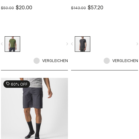
$20.00
$57.20
$50.00
$143.00
vigate_before
navigate_next
navigate_before
navigate_n
VERGLEICHEN
VERGLEICHEN
sell
60% OFF