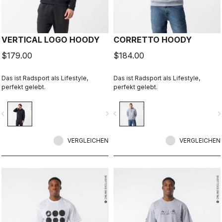
VERTICAL LOGO HOODY
CORRETTO HOODY
$179.00
$184.00
Das ist Radsport als Lifestyle,
Das ist Radsport als Lifestyle,
perfekt gelebt.
perfekt gelebt.
vigate_before
navigate_next
navigate_before
navigate_n
VERGLEICHEN
VERGLEICHEN