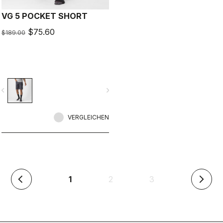
VG 5 POCKET SHORT
$75.60
$189.00
vigate_before
navigate_next
VERGLEICHEN
(aktuell)
1
2
3
arrow_back_ios
arrow_forward_ios