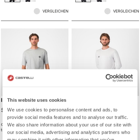
VERGLEICHEN
VERGLEICHEN
INNOVATION LOGO TEE
SLEEVE LOGO LS TEE
This website uses cookies
$89.00
$104.00
We use cookies to personalise content and ads, to
provide social media features and to analyse our traffic.
die Art von T-Shirt, die Sie täglich
die Art von T-Shirt, die Sie täglich
We also share information about your use of our site with
tragen wollen − denn Castelli
tragen wollen − denn Castelli
our social media, advertising and analytics partners who
begleitet Sie auch über den
begleitet Sie auch über den
may combine it with other information that you’ve