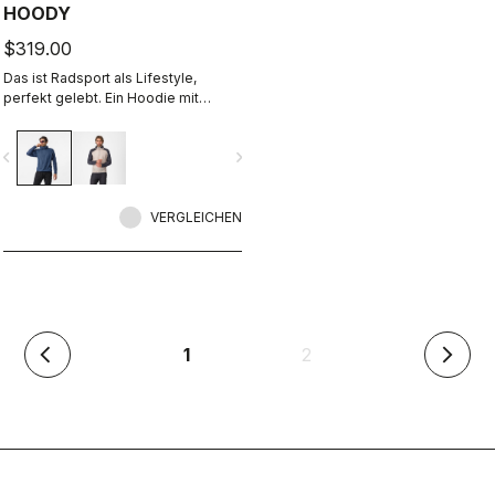
HOODY
$319.00
Das ist Radsport als Lifestyle,
perfekt gelebt. Ein Hoodie mit
lockerer Passform aus Polartec
Alpha-Material.
vigate_before
navigate_next
VERGLEICHEN
(aktuell)
1
2
arrow_back_ios
arrow_forward_ios