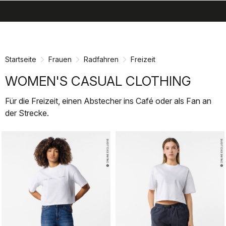
search
menu
shopping_cart
Zu
Zu
Inhalt
Navigation
springen
springen
Startseite
Frauen
Radfahren
Freizeit
WOMEN'S CASUAL CLOTHING
Für die Freizeit, einen Abstecher ins Café oder als Fan an
der Strecke.