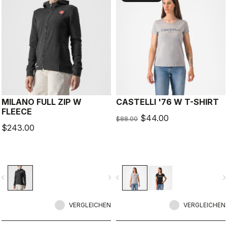
MILANO FULL ZIP W
CASTELLI '76 W T-SHIRT
FLEECE
$44.00
$88.00
$243.00
vigate_before
navigate_next
navigate_before
navigate_n
VERGLEICHEN
VERGLEICHEN