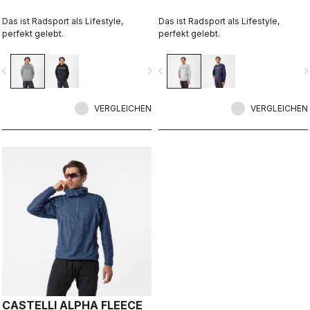
Das ist Radsport als Lifestyle,
Das ist Radsport als Lifestyle,
perfekt gelebt.
perfekt gelebt.
vigate_before
navigate_next
navigate_before
navigate_n
VERGLEICHEN
VERGLEICHEN
CASTELLI ALPHA FLEECE