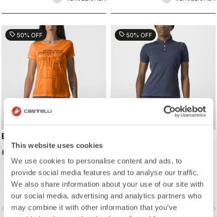
sell
sell
50% OFF
50% OFF
BELLAGIO TEE
TECH 2 W POLO
This website uses cookies
$29.50
$72.50
$59.00
$145.00
We use cookies to personalise content and ads, to
provide social media features and to analyse our traffic.
We also share information about your use of our site with
our social media, advertising and analytics partners who
may combine it with other information that you’ve
vigate_before
navigate_next
navigate_before
navigate_n