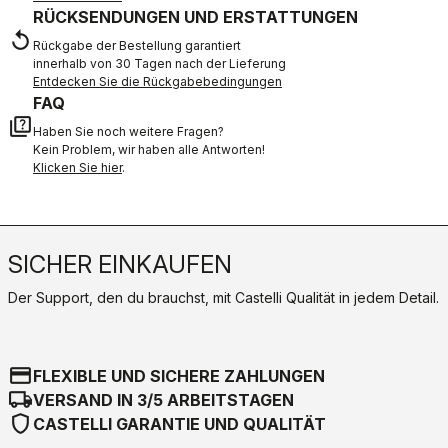
RÜCKSENDUNGEN UND ERSTATTUNGEN
replay
Rückgabe der Bestellung garantiert
innerhalb von 30 Tagen nach der Lieferung
Entdecken Sie die Rückgabebedingungen
FAQ
quiz
Haben Sie noch weitere Fragen?
Kein Problem, wir haben alle Antworten!
Klicken Sie hier
.
SICHER EINKAUFEN
Der Support, den du brauchst, mit Castelli Qualität in jedem Detail.
credit_card
FLEXIBLE UND SICHERE ZAHLUNGEN
local_shipping
VERSAND IN 3/5 ARBEITSTAGEN
shield
CASTELLI GARANTIE UND QUALITÄT