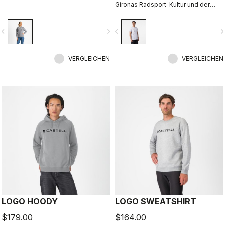
Gironas Radsport-Kultur und der
Sprache der Locals. Entworfen in
Zusammenarbeit mit R-A/D.
vigate_before
navigate_next
navigate_before
navigate_n
VERGLEICHEN
VERGLEICHEN
LOGO HOODY
LOGO SWEATSHIRT
$179.00
$164.00