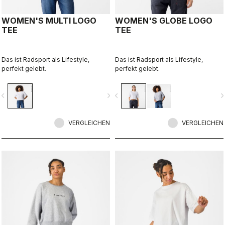
WOMEN'S MULTI LOGO
WOMEN'S GLOBE LOGO
TEE
TEE
Das ist Radsport als Lifestyle,
Das ist Radsport als Lifestyle,
perfekt gelebt.
perfekt gelebt.
vigate_before
navigate_next
navigate_before
navigate_n
VERGLEICHEN
VERGLEICHEN