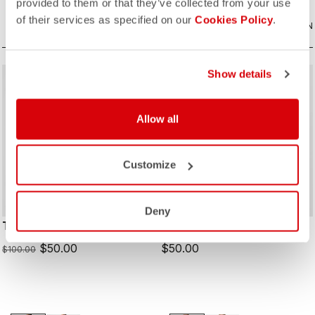
provided to them or that they’ve collected from your use
of their services as specified on our
Cookies Policy
.
VERGLEICHEN
VERGLEICHEN
Show details
sell
50% OFF
Allow all
Customize
Deny
TECH 2 W TEE
PEDALARE TEE
$50.00
$50.00
$100.00