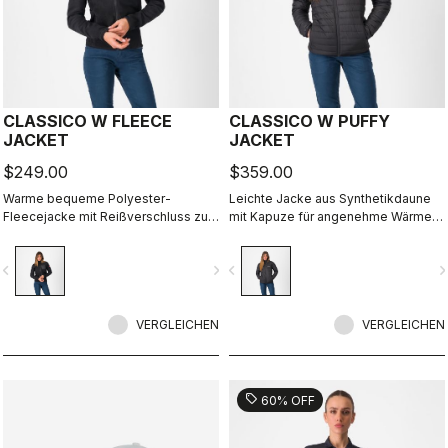
CLASSICO W FLEECE
CLASSICO W PUFFY
JACKET
JACKET
$249.00
$359.00
Warme bequeme Polyester-
Leichte Jacke aus Synthetikdaune
Fleecejacke mit Reißverschluss zum
mit Kapuze für angenehme Wärme.
Faulenzen, zur Regeneration und als
Ideal für lockere Touren,
Zwischenschicht.
Bikepacking und Regeneration.
vigate_before
navigate_next
navigate_before
navigate_n
VERGLEICHEN
VERGLEICHEN
sell
60% OFF