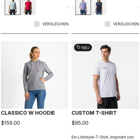
vigate_before
navigate_next
navigate_before
navigate_n
VERGLEICHEN
VERGLEICHEN
sell
NEU
CLASSICO W HOODIE
CUSTOM T-SHIRT
$159.00
$95.00
Ein Lifestyle-T-Shirt, inspiriert von