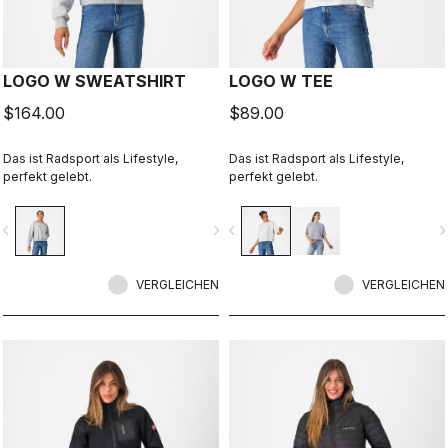
LOGO W SWEATSHIRT
LOGO W TEE
$164.00
$89.00
Das ist Radsport als Lifestyle,
Das ist Radsport als Lifestyle,
perfekt gelebt.
perfekt gelebt.
vigate_before
navigate_next
navigate_before
navigate_n
VERGLEICHEN
VERGLEICHEN