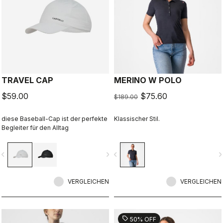
TRAVEL CAP
MERINO W POLO
$59.00
$75.60
$189.00
diese Baseball-Cap ist der perfekte
Klassischer Stil.
Begleiter für den Alltag
vigate_before
navigate_next
navigate_before
navigate_n
VERGLEICHEN
VERGLEICHEN
sell
50% OFF