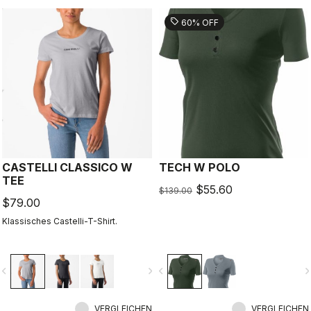
sell
60% OFF
CASTELLI CLASSICO W
TECH W POLO
TEE
$55.60
$139.00
$79.00
Klassisches Castelli-T-Shirt.
vigate_before
navigate_next
navigate_before
navigate_n
VERGLEICHEN
VERGLEICHEN