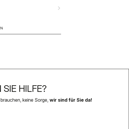
navigate_next
EN
SIE HILFE?
 brauchen, keine Sorge,
wir sind für Sie da!