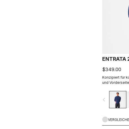
ENTRATA 
$349.00
Konzipiert für 
und Vorderseite
Material mit ma
Rückseite.
navigate_before
VERGLEICH