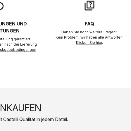
lay
quiz
UNGEN UND
FAQ
TUNGEN
Haben Sie noch weitere Fragen?
Kein Problem, wir haben alle Antworten!
ellung garantiert
Klicken Sie hier
.
en nach der Lieferung
Rückgabebedingungen
INKAUFEN
Castelli Qualität in jedem Detail.