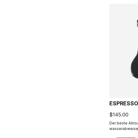
ESPRESSO
$145.00
Der beste Allro
wasserabweisen
leichtes An- un