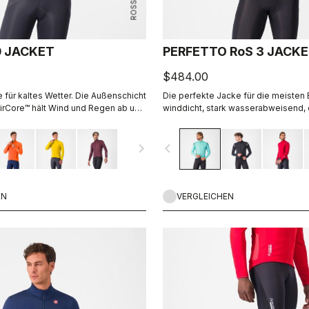
0 JACKET
PERFETTO RoS 3 JACK
$484.00
 für kaltes Wetter. Die Außenschicht
Die perfekte Jacke für die meisten
irCore™ hält Wind und Regen ab und
winddicht, stark wasserabweisend,
 sehr atmungsaktiv. Innen sorgt
Passform mit herausragender Atmun
 für Isolation.
dank Polartec® AirCore™-Stoff.
navigate_next
navigate_before
EN
VERGLEICHEN