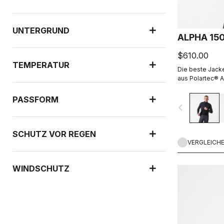
UNTERGRUND
ALPHA 15
$610.00
TEMPERATUR
Die beste Jacke
aus Polartec® A
ist gleichzeitig
Polartec® Alpha™
PASSFORM
navigate_before
SCHUTZ VOR REGEN
VERGLEICH
WINDSCHUTZ