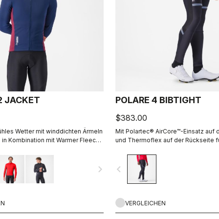
2 JACKET
POLARE 4 BIBTIGHT
$383.00
kühles Wetter mit winddichten Ärmeln
Mit Polartec® AirCore™-Einsatz auf 
 in Kombination mit Warmer Fleece-
und Thermoflex auf der Rückseite fü
ximaler Atmungsaktivität auf der
Fahrten und dem Komfort des KISS 
Sitzpolsters.
navigate_next
navigate_before
EN
VERGLEICHEN