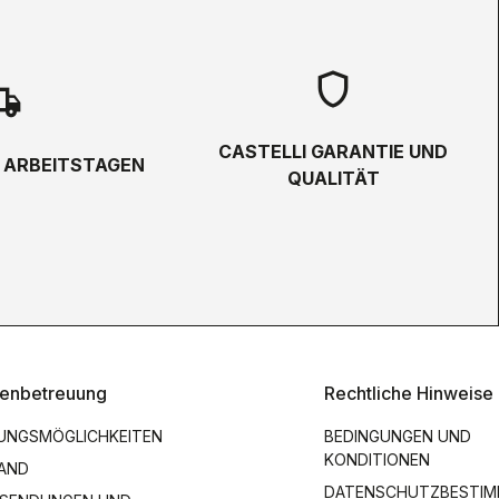
shield
hipping
CASTELLI GARANTIE UND
5 ARBEITSTAGEN
QUALITÄT
enbetreuung
Rechtliche Hinweise
UNGSMÖGLICHKEITEN
BEDINGUNGEN UND
KONDITIONEN
AND
DATENSCHUTZBESTI