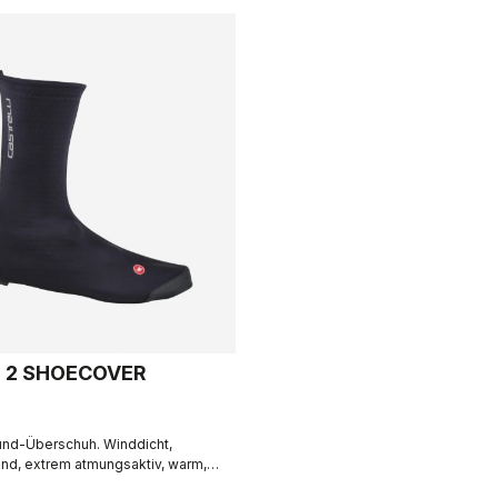
 2 SHOECOVER
und-Überschuh. Winddicht,
d, extrem atmungsaktiv, warm,
d Ausziehen. Rennrad und Gravel.