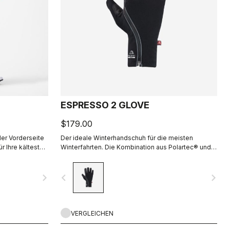
ESPRESSO 2 GLOVE
$179.00
der Vorderseite
Der ideale Winterhandschuh für die meisten
r Ihre kältesten
Winterfahrten. Die Kombination aus Polartec® und
Air2-
PrimaLoft® Isolierung hält Ihre Hände warm und
schützt sie vor den Elementen.
navigate_next
navigate_before
navigate_next
VERGLEICHEN