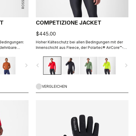
ET
COMPETIZIONE JACKET
$445.00
 Bedingungen:
Hoher Kälteschutz bei allen Bedingungen mit der
 dehnbare
Innenschicht aus Fleece, der Polartec® AirCore™-
gsaktivität
Membran für Schutz vor Wind und Regen sowie
reflektierenden Details, damit Sie gut gesehen
navigate_next
navigate_before
navigate_next
werden.
VERGLEICHEN