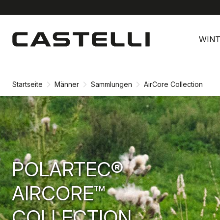
Zu
Zu
Inhalt
Navigation
WINT
springen
springen
Startseite
Männer
Sammlungen
AirCore Collection
POLARTEC®
AIRCORE™
COLLECTION