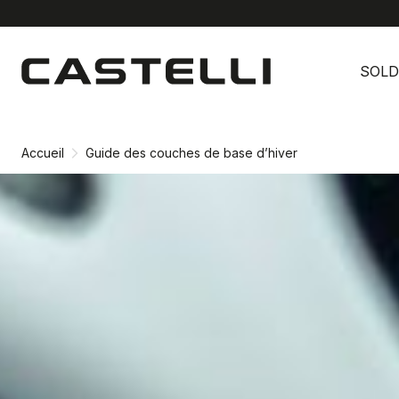
Passer
Passer
au
à
SOLD
contenu
la
directement
navigation
directement
Accueil
Guide des couches de base d’hiver