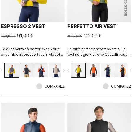
ROSSO CORSA
ESPRESSO 2 VEST
PERFETTO AIR VEST
91,00 €
112,00 €
130,00 €
160,00 €
Le gilet parfait à porter avec votre
Le gilet parfait par temps frais. La
ensemble Espresso favori. Modèle
technologie Ristretto Castelli vous
hautement compressible, avec
isole du froid tout en laissant passer
protection contre le vent sur le
une quantité d’air limitée pour garder
vigate_before
navigate_next
navigate_before
navigate_n
devant, dos respirant, 3 poches et
votre corps au sec.
fermeture éclair à double sens.
COMPAREZ
COMPAREZ