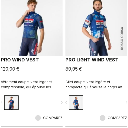
ROSSO CORSA
PRO WIND VEST
PRO LIGHT WIND VEST
120,00 €
89,95 €
Vêtement coupe-vent léger et
Gilet coupe-vent légère et
compressible, qui épouse les
compacte qui épouse le corps avec
formes du corps avec son dos
un dos extensible et respirant et un
respirant et extensible et son col
col haut.
vigate_before
navigate_next
navigate_before
navigate_n
montant.
COMPAREZ
COMPAREZ