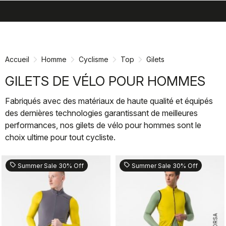
search
menu
shopping_cart
Passer
Passer
au
à
contenu
la
Accueil
Homme
Cyclisme
Top
Gilets
directement
navigation
directement
GILETS DE VÉLO POUR HOMMES
Fabriqués avec des matériaux de haute qualité et équipés
des dernières technologies garantissant de meilleures
performances, nos gilets de vélo pour hommes sont le
choix ultime pour tout cycliste.
sell
sell
Summer Sale 30% Off
Summer Sale 30% Off