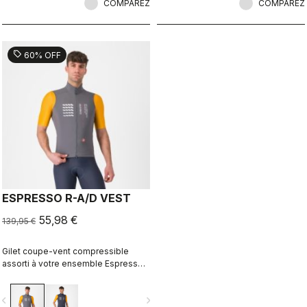
COMPAREZ
pourriez avoir besoin lorsque vous
COMPAREZ
êtes sur votre vélo.
sell
60% OFF
ESPRESSO R-A/D VEST
55,98 €
139,95 €
Gilet coupe-vent compressible
assorti à votre ensemble Espresso,
orné d’un graphisme de Richard
Pearce en édition limitée.
vigate_before
navigate_next