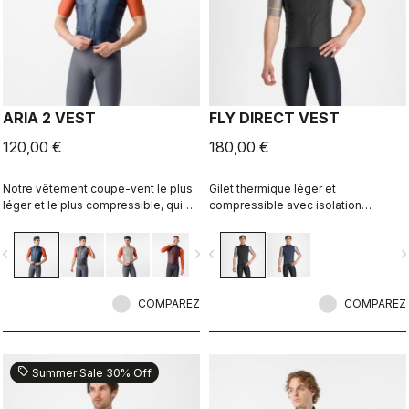
ARIA 2 VEST
FLY DIRECT VEST
120,00 €
180,00 €
Notre vêtement coupe-vent le plus
Gilet thermique léger et
léger et le plus compressible, qui
compressible avec isolation
épouse les formes du corps avec
Polartec® Alpha® Direct.
son dos respirant et extensible. Il
vigate_before
navigate_next
navigate_before
navigate_n
coupe efficacement le vent sur le
devant sans causer de surchauffe.
COMPAREZ
COMPAREZ
sell
Summer Sale 30% Off