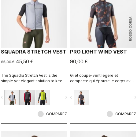
ROSSO CORSA
SQUADRA STRETCH VEST
PRO LIGHT WIND VEST
45,50 €
90,00 €
65,00 €
The Squadra Stretch Vest is the
Gilet coupe-vent légère et
simple yet elegant solution to keep
compacte qui épouse le corps avec
the wind off your core in cool
un dos extensible et respirant et un
conditions while providing a close-
col haut.
vigate_before
navigate_next
navigate_before
navigate_n
to-body fit and excellent ventilation.
COMPAREZ
COMPAREZ