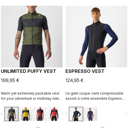
UNLIMITED PUFFY VEST
ESPRESSO VEST
199,95 €
124,95 €
Warm yet extremely packable vest
Un gilet coupe-vent compressible
for your adventure or multiday rides.
assorti à votre ensemble Espresso
Woven microfiber windproof outer
favori. Le tissu situé sur le devant
layer with Polartec® Alpha® Direct
stoppe le vent tout en étant
vigate_before
navigate_next
navigate_before
navigate_n
insulation.
respirant. Dans le dos, nous avons
ajouté trois poches pour vous
permettre d’accéder à ce dont vous