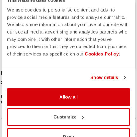
This website uses cookies
We use cookies to personalise content and ads, to
provide social media features and to analyse our traffic.
We also share information about your use of our site with
our social media, advertising and analytics partners who
may combine it with other information that you’ve
ROSSO CORSA
provided to them or that they’ve collected from your use
of their services as specified on our
Cookies Policy
.
PERFETTO SHOECOVER
UNLIMITED SHOECOVER
Show details
89,95 €
64,95 €
Le design des couvre-chaussures
Allow all
Les couvre-chaussures pour des
Perfetto, à l'instar de celui de toute
aventures sans limites. Un tissu
la ligne Perfetto, ainsi que du Gabba,
doublé de polaire avec un
est axé sur la performance avec une
traitement DWR pour vous garder au
Customize
vigate_before
navigate_next
navigate_before
navigate_n
respirabilité et un ajustement
chaud et au sec. La longue
exceptionnels et un niveau élevé de
fermeture zippée et le tissu
protection contre l'humidité et les
extensible à l'arrière permettent
éclaboussures de la route. Des
COMPAREZ
d'enfiler facilement ce modèle et
COMPAREZ
Deny