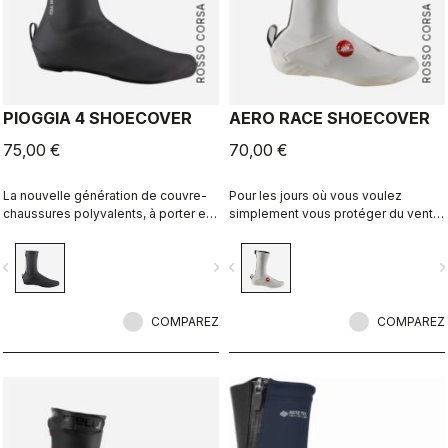
ROSSO CORSA
ROSSO CORSA
PIOGGIA 4 SHOECOVER
AERO RACE SHOECOVER
75,00 €
70,00 €
La nouvelle génération de couvre-
Pour les jours où vous voulez
chaussures polyvalents, à porter en
simplement vous protéger du vent
cas d'intempéries. Offrant une
et de la pluie, sans vous sentir
protection maximale par temps sec
encombré. Le tissu fin et extensible
vigate_before
navigate_next
navigate_before
navigate_n
comme humide, ces couvre-
épouse la forme de la chaussure
chaussures chauds et confortables
pour un ajustement parfait et une
présentent une coupe extensible et
coupe aérodynamique, tout en vous
une doublure en polaire.
COMPAREZ
protégeant du vent et de l'humidité.
COMPAREZ