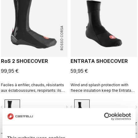
ROSSO CORSA
RoS 2 SHOECOVER
ENTRATA SHOECOVER
99,95 €
59,95 €
Faciles à enfiler, chauds, résistants
Wind and splash protection with
aux éclaboussures, respirants: ils
fleece insulation keep the Entrata
ont tout bon. Excellents couvre-
functional and simple, and your feet
chaussures polyvalents et
warm.
vigate_before
navigate_next
navigate_before
navigate_n
performants.
COMPAREZ
COMPAREZ