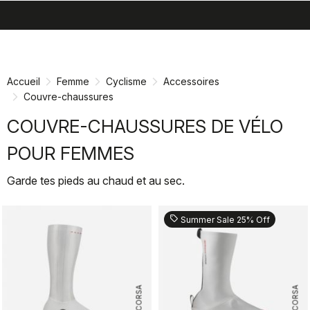
search
menu
shopping_cart
Passer
Passer
au
à
contenu
la
Accueil
Femme
Cyclisme
Accessoires
directement
navigation
Couvre-chaussures
directement
COUVRE-CHAUSSURES DE VÉLO
POUR FEMMES
Garde tes pieds au chaud et au sec.
sell
Summer Sale 25% Off