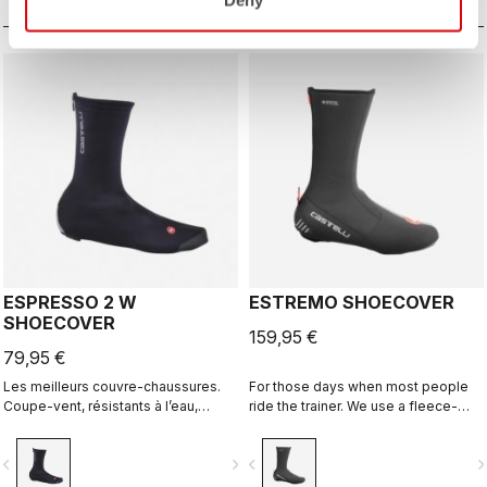
couvre-chaussures ultra-
garantissent un ajustement parfait.
polyvalents.
ESPRESSO 2 W
ESTREMO SHOECOVER
SHOECOVER
159,95 €
79,95 €
Les meilleurs couvre-chaussures.
For those days when most people
Coupe-vent, résistants à l’eau,
ride the trainer. We use a fleece-
hautement respirants, chauds,
lined GORE-TEX INFINIUM™
faciles à enfiler et à retirer. Route et
WINDSTOPPER® outer layer with a
vigate_before
navigate_next
navigate_before
navigate_n
gravel.
full Polartec® Power Stretch® inner
layer to make our warmest bootie