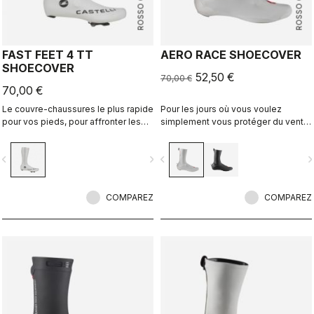
ROSSO CORSA
ROSSO CORSA
FAST FEET 4 TT
AERO RACE SHOECOVER
SHOECOVER
52,50 €
70,00 €
70,00 €
Le couvre-chaussures le plus rapide
Pour les jours où vous voulez
pour vos pieds, pour affronter les
simplement vous protéger du vent
vitesses élevées des courses
et de la pluie, sans vous sentir
contre la montre.
encombré. Le tissu fin et extensible
vigate_before
navigate_next
navigate_before
navigate_n
épouse la forme de la chaussure
pour un ajustement parfait et une
coupe aérodynamique, tout en vous
COMPAREZ
protégeant du vent et de l'humidité.
COMPAREZ