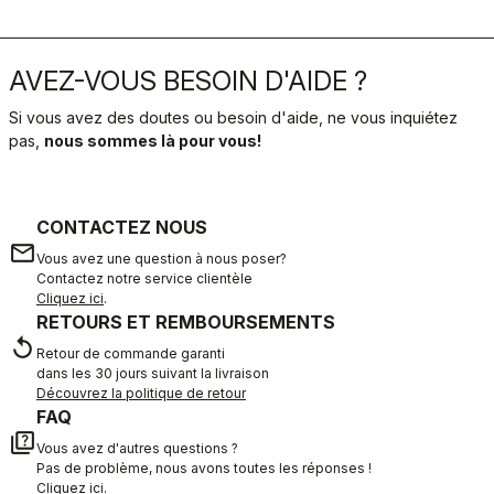
AVEZ-VOUS BESOIN D'AIDE ?
Si vous avez des doutes ou besoin d'aide, ne vous inquiétez
pas,
nous sommes là pour vous!
CONTACTEZ NOUS
email
Vous avez une question à nous poser?
Contactez notre service clientèle
Cliquez ici
.
RETOURS ET REMBOURSEMENTS
replay
Retour de commande garanti
dans les 30 jours suivant la livraison
Découvrez la politique de retour
FAQ
quiz
Vous avez d'autres questions ?
Pas de problème, nous avons toutes les réponses !
Cliquez ici
.