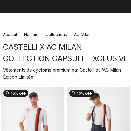
search
menu
shopping_cart
Passer
Passer
au
à
contenu
la
Accueil
Homme
Collections
AC Milan
directement
navigation
directement
CASTELLI X AC MILAN :
COLLECTION CAPSULE EXCLUSIVE
Vêtements de cyclisme premium par Castelli et l’AC Milan –
Édition Limitée
sell
sell
40% OFF
40% OFF