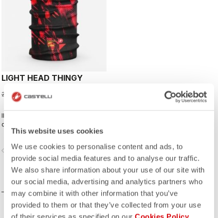
LIGHT HEAD THINGY
13,77 €
22,95 €
Il s'agit d'un gant adapté à la course
qui offre une excellente adhérence
This website uses cookies
et juste la bonne quantité de
rembourrage.
We use cookies to personalise content and ads, to
vigate_before
navigate_next
provide social media features and to analyse our traffic.
We also share information about your use of our site with
COMPAREZ
our social media, advertising and analytics partners who
may combine it with other information that you’ve
provided to them or that they’ve collected from your use
of their services as specified on our
Cookies Policy
.