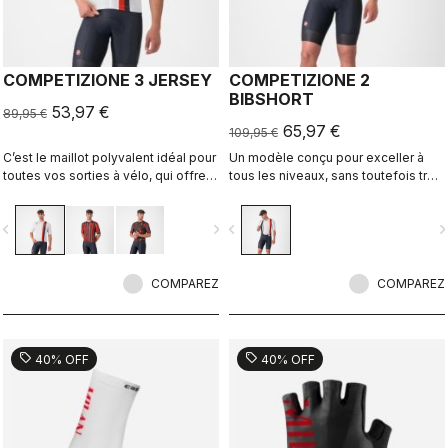
COMPETIZIONE 3 JERSEY
COMPETIZIONE 2
BIBSHORT
53,97 €
89,95 €
65,97 €
109,95 €
C’est le maillot polyvalent idéal pour
Un modèle conçu pour exceller à
toutes vos sorties à vélo, qui offre
tous les niveaux, sans toutefois trop
confort lors des entraînements et
en faire.
vitesse lors des sorties rapides en
vigate_before
navigate_next
navigate_before
navigate_n
groupe ou des courses.
COMPAREZ
COMPAREZ
sell
sell
40% OFF
40% OFF