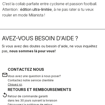
C’est la collab parfaite entre cyclisme et passion football.
Attention :
édition ultra-limitée
, à ne pas rater si tu veux
rouler en mode Milanista !
AVEZ-VOUS BESOIN D'AIDE ?
Si vous avez des doutes ou besoin d'aide, ne vous inquiétez
pas,
nous sommes là pour vous!
CONTACTEZ NOUS
email
Vous avez une question à nous poser?
Contactez notre service clientèle
Cliquez ici
.
RETOURS ET REMBOURSEMENTS
replay
Retour de commande garanti
dans les 30 jours suivant la livraison
Découvrez la politique de retour