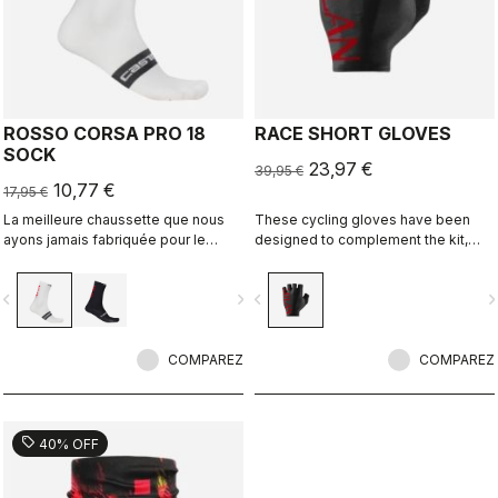
ROSSO CORSA PRO 18
RACE SHORT GLOVES
SOCK
23,97 €
39,95 €
10,77 €
17,95 €
La meilleure chaussette que nous
These cycling gloves have been
ayons jamais fabriquée pour le
designed to complement the kit,
cyclisme de performance. Maille
creating a perfect match for cyclists
respirante, compression au milieu
who ride with Rossoneri pride.
vigate_before
navigate_next
navigate_before
navigate_n
du pied, et même une languette
réfléchissante à l'arrière. Rosso
Corsa est de retour.
COMPAREZ
COMPAREZ
sell
40% OFF