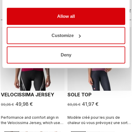
that’s both stunning and technical.
COMPAREZ
COMPAREZ
Allow all
sell
sell
50% OFF
40% OFF
Customize
Deny
VELOCISSIMA JERSEY
SOLE TOP
49,98 €
41,97 €
99,95 €
69,95 €
Performance and comfort align in
Modèle créé pour les jours de
the Velocissima Jersey, which uses
chaleur où vous prévoyez une sortie
three different dyed fabrics for rich
à vélo de courte durée.