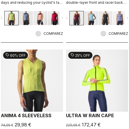
days and reducing your cyclist's tan,
double-layer front and racer back
with ProSecco fabric on the front
with two rear pockets.
and back and stretch-mesh side
vigate_before
navigate_next
navigate_before
navigate_n
panels to keep you cool.
COMPAREZ
COMPAREZ
sell
sell
60% OFF
25% OFF
ANIMA 4 SLEEVELESS
ULTRA W RAIN CAPE
29,98 €
172,47 €
74,95 €
229,95 €