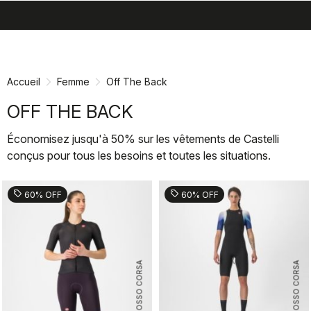
search
menu
shopping_cart
Passer
Passer
au
à
contenu
la
Accueil
Femme
Off The Back
directement
navigation
directement
OFF THE BACK
Économisez jusqu'à 50% sur les vêtements de Castelli
conçus pour tous les besoins et toutes les situations.
sell
sell
60% OFF
60% OFF
ROSSO CORSA
ROSSO CORSA