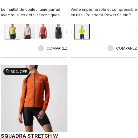
Le maillot de couleur unie parfait
Veste imperméable et compressible
avec tous les détails techniques
en tissu Polartec® Power Shield™
Castelli pour des performances à
extensible double couche. Le
chaque sortie.
vêtement de protection totalement
vigate_before
navigate_next
navigate_before
navigate_n
imperméable qui peut être enfilé
au-dessus d’une veste, ou juste au-
dessus d’un maillot en cas de pluie
COMPAREZ
estivale inattendue.
COMPAREZ
sell
50% OFF
SQUADRA STRETCH W