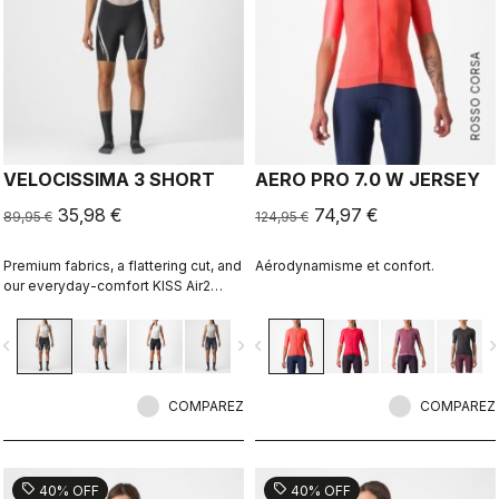
ROSSO CORSA
VELOCISSIMA 3 SHORT
AERO PRO 7.0 W JERSEY
35,98 €
74,97 €
89,95 €
124,95 €
Premium fabrics, a flattering cut, and
Aérodynamisme et confort.
our everyday-comfort KISS Air2
Donna seat pad make this short right
for everything but the longest rides.
vigate_before
navigate_next
navigate_before
navigate_n
COMPAREZ
COMPAREZ
sell
sell
40% OFF
40% OFF