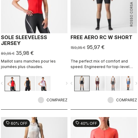
ROSSO CORSA
SOLE SLEEVELESS
FREE AERO RC W SHORT
JERSEY
95,97 €
159,95 €
35,98 €
89,95 €
Maillot sans manches pour les
The perfect mix of comfort and
journées plus chaudes.
speed. Engineered for top-level
racing, which also makes it
supremely comfortable for every
vigate_before
navigate_next
navigate_before
navigate_n
ride and rider.
COMPAREZ
COMPAREZ
sell
sell
60% OFF
40% OFF