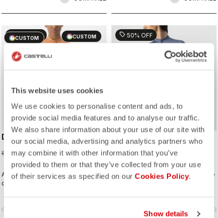
sell
sell
50% OFF
50% OFF
CUSTOM
CUSTOM
This website uses cookies
We use cookies to personalise content and ads, to
provide social media features and to analyse our traffic.
We also share information about your use of our site with
DOLCE JERSEY
FENICE JERSEY
our social media, advertising and analytics partners who
42,48 €
39,98 €
may combine it with other information that you’ve
84,95 €
79,95 €
provided to them or that they’ve collected from your use
A fresh take on gradient fades, built
A delicate element stripe across the
of their services as specified on our
Cookies Policy
.
on our Competizione 2 model with
chest, sleeves, and pocket on a
performance fit but stretchy fabrics
clean solid-color jersey built on the
that flatter.
Competizione 2 base, creating a rich
vigate_before
navigate_next
navigate_before
navigate_n
fabric and texture story in a design
Show details