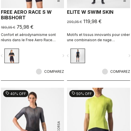
FREE AERO RACE S W
ELITE W SWIM SKIN
BIBSHORT
119,98 €
299,95 €
75,98 €
189,95 €
Confort et aérodynamisme sont
Motifs et tissus innovants pour créer
réunis dans le Free Aero Race
une combinaison de nage
Bibshort le plus rapide et le plus
quasiment sans coutures ultra
confortable à ce jour.
confortable pour des performances
vigate_before
navigate_next
navigate_before
navigate_n
optimales lors des courses où les
combinaisons néoprène sont
interdites.
COMPAREZ
COMPAREZ
sell
sell
40% OFF
50% OFF