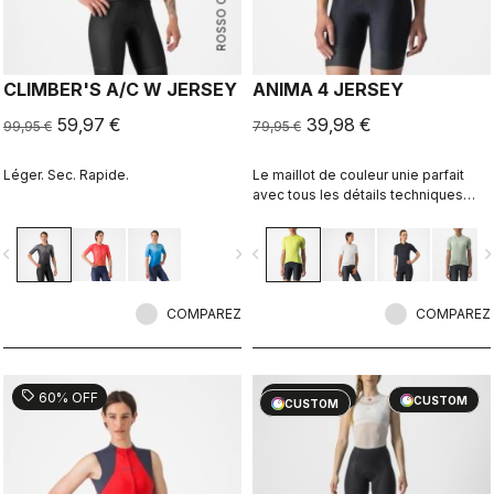
ROSSO CORSA
CLIMBER'S A/C W JERSEY
ANIMA 4 JERSEY
59,97 €
39,98 €
99,95 €
79,95 €
Léger. Sec. Rapide.
Le maillot de couleur unie parfait
avec tous les détails techniques
Castelli pour des performances à
chaque sortie.
vigate_before
navigate_next
navigate_before
navigate_n
COMPAREZ
COMPAREZ
sell
sell
60% OFF
40% OFF
CUSTOM
CUSTOM