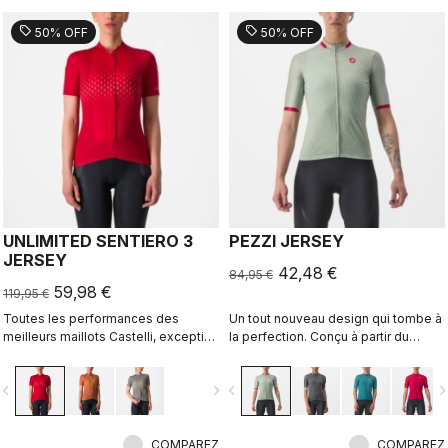
sell
sell
50% OFF
50% OFF
UNLIMITED SENTIERO 3
PEZZI JERSEY
JERSEY
42,48 €
84,95 €
59,98 €
119,95 €
Toutes les performances des
Un tout nouveau design qui tombe à
meilleurs maillots Castelli, exception
la perfection. Conçu à partir du
faite de l'aérodynamisme.
modèle Castelli Competizione 2, ce
maillot multi-activités est idéal pour
vigate_before
navigate_next
navigate_before
navigate_n
toutes vos sorties à vélo, offrant
confort lors des entraînements et
vitesse lors des courses rapides en
COMPAREZ
groupe.
COMPAREZ