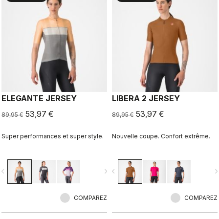
ELEGANTE JERSEY
LIBERA 2 JERSEY
53,97 €
53,97 €
89,95 €
89,95 €
Super performances et super style.
Nouvelle coupe. Confort extrême.
vigate_before
navigate_next
navigate_before
navigate_n
COMPAREZ
COMPAREZ