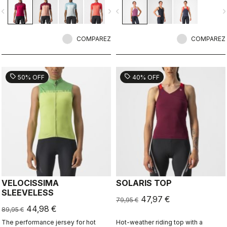
color in a technical construction.
vigate_before
navigate_next
navigate_before
navigate_n
COMPAREZ
COMPAREZ
sell
sell
50% OFF
40% OFF
VELOCISSIMA
SOLARIS TOP
SLEEVELESS
47,97 €
79,95 €
44,98 €
89,95 €
The performance jersey for hot
Hot-weather riding top with a