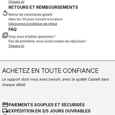
Cliquez ici
.
RETOURS ET REMBOURSEMENTS
replay
Retour de commande garanti
dans les 30 jours suivant la livraison
Découvrez la politique de retour
FAQ
quiz
Vous avez d'autres questions ?
Pas de problème, nous avons toutes les réponses !
Cliquez ici
.
ACHETEZ EN TOUTE CONFIANCE
Le support dont vous avez besoin, avec la qualité Castelli dans
chaque détail.
credit_card
PAIEMENTS SOUPLES ET SÉCURISÉS
local_shipping
EXPÉDITION EN 3/5 JOURS OUVRABLES