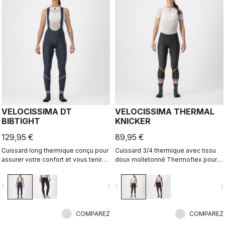
distance.
distance.
VELOCISSIMA DT
VELOCISSIMA THERMAL
BIBTIGHT
KNICKER
129,95 €
89,95 €
Cuissard long thermique conçu pour
Cuissard 3/4 thermique avec tissu
assurer votre confort et vous tenir
doux molletonné Thermoflex pour
chaud tout au long de l’hiver. Pour
les sorties par temps frais en
les conditions sèches et les
automne et au printemps.
vigate_before
navigate_next
navigate_before
navigate_n
températures fraîches à froides.
COMPAREZ
COMPAREZ