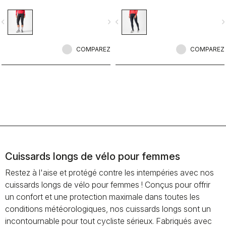
se cache derrière ce cuissard 3/4.
Réalisé dans des tissus de qualité,
vigate_before
navigate_next
navigate_before
navigate_n
avec une peau de chamois douce et
un nombre réduit de coutures, ce
cuissard 3/4 vous assure chaleur et
confort dans toutes les conditions, à
COMPAREZ
COMPAREZ
l’exception des plus froides.
Cuissards longs de vélo pour femmes
Restez à l'aise et protégé contre les intempéries avec nos
cuissards longs de vélo pour femmes ! Conçus pour offrir
un confort et une protection maximale dans toutes les
conditions météorologiques, nos cuissards longs sont un
incontournable pour tout cycliste sérieux. Fabriqués avec