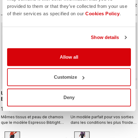
COMPAREZ
empêchent les irritations, et la peau
COMPAREZ
provided to them or that they’ve collected from your use
de choix Progetto X2 Air Seamless
of their services as specified on our
Cookies Policy
.
pour que vous soyez toujours à
votre aise lors des journées les plus
longues passées à pédaler.
Show details
Allow all
Customize
UNLIMITED W DT
POLARE 2 W BIBTIGHT
Deny
BIBTIGHT
219,95 €
179,95 €
Mêmes tissus et peau de chamois
Un modèle parfait pour vos sorties
que le modèle Espresso Bibtight
dans les conditions les plus froides,
mais plus fonctionnel grâce aux
avec son panneau avant en
poches latérales. Le tissu
Polartec® AirCore™, son dos en