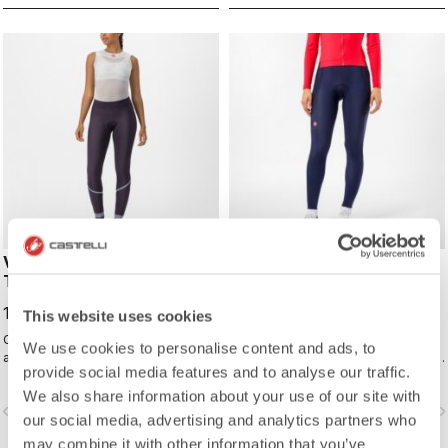
VELOCISSIMA THERMAL
ESPRESSO W TIGHT
TIGHT
149,95 €
119,95 €
This website uses cookies
Cuissard long thermique conçu pour
Le meilleur tight d’hiver pour la
We use cookies to personalise content and ads, to
assurer votre confort et vous tenir
plupart des randonnées hivernales.
provide social media features and to analyse our traffic.
chaud tout au long de l’hiver. Pour
Nous concentrant sur votre confort,
les conditions sèches et les
nous avons utilisé le tissu
We also share information about your use of our site with
vigate_before
navigate_next
navigate_before
navigate_n
températures fraîches à froides.
Thermoflex chaud et doux sur
our social media, advertising and analytics partners who
l’intégralité du modèle, avec des
may combine it with other information that you’ve
coutures savamment placées qui