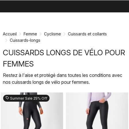
search
menu
shopping_cart
Passer
Passer
au
à
contenu
la
Accueil
Femme
Cyclisme
Cuissards et collants
directement
navigation
Cuissards-longs
directement
CUISSARDS LONGS DE VÉLO POUR
FEMMES
Restez à l'aise et protégé dans toutes les conditions avec
nos cuissards longs de vélo pour femmes.
sell
Summer Sale 25% Off