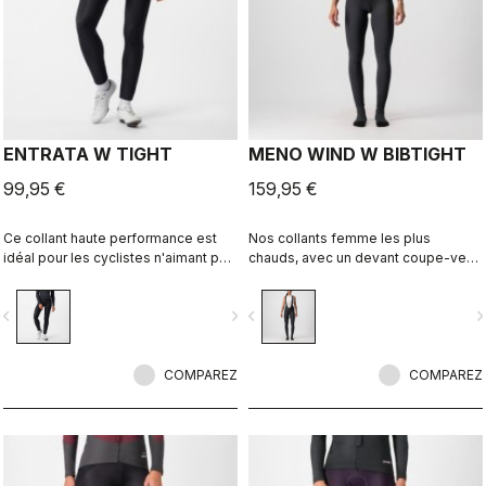
ENTRATA W TIGHT
MENO WIND W BIBTIGHT
99,95 €
159,95 €
Ce collant haute performance est
Nos collants femme les plus
idéal pour les cyclistes n'aimant pas
chauds, avec un devant coupe-vent
les cuissards à bretelles. Avec ses
extensible et une isolation polaire à
tissus de qualité, sa peau de
l'avant et à l'arrière.
vigate_before
navigate_next
navigate_before
navigate_n
chamois douce et des coutures
réduites, ce cuissard vous assure
chaleur et confort, sauf en cas de
froid extrême.
COMPAREZ
COMPAREZ