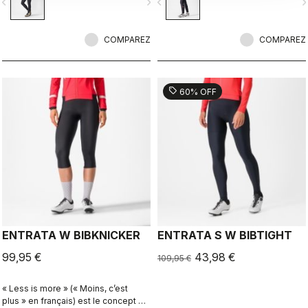
vigate_before
navigate_next
navigate_before
navigate_n
Thermoflex est adapté aux
Thermoflex et le confort de la peau
conditions fraîches à froides.
de chamois sans coutures KISS Air2
Donna.
COMPAREZ
COMPAREZ
sell
60% OFF
ENTRATA W BIBKNICKER
ENTRATA S W BIBTIGHT
99,95 €
43,98 €
109,95 €
« Less is more » (« Moins, c’est
plus » en français) est le concept qui