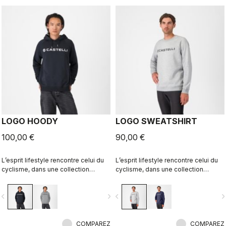
LOGO HOODY
LOGO SWEATSHIRT
100,00 €
90,00 €
L’esprit lifestyle rencontre celui du
L’esprit lifestyle rencontre celui du
cyclisme, dans une collection
cyclisme, dans une collection
parfaitement réalisée.
parfaitement réalisée.
vigate_before
navigate_next
navigate_before
navigate_n
COMPAREZ
COMPAREZ