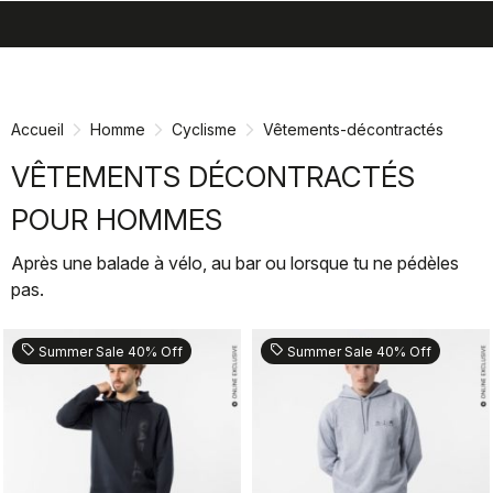
search
menu
shopping_cart
Passer
Passer
au
à
contenu
la
Accueil
Homme
Cyclisme
Vêtements-décontractés
directement
navigation
directement
VÊTEMENTS DÉCONTRACTÉS
POUR HOMMES
Après une balade à vélo, au bar ou lorsque tu ne pédèles
pas.
sell
sell
Summer Sale 40% Off
Summer Sale 40% Off