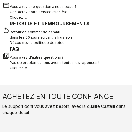
email
Vous avez une question à nous poser?
Contactez notre service clientèle
Cliquez ici
.
RETOURS ET REMBOURSEMENTS
replay
Retour de commande garanti
dans les 30 jours suivant la livraison
Découvrez la politique de retour
FAQ
quiz
Vous avez d'autres questions ?
Pas de problème, nous avons toutes les réponses !
Cliquez ici
.
ACHETEZ EN TOUTE CONFIANCE
Le support dont vous avez besoin, avec la qualité Castelli dans
chaque détail.