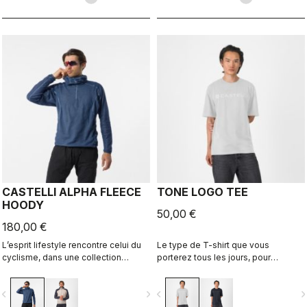
CASTELLI ALPHA FLEECE
TONE LOGO TEE
HOODY
50,00 €
180,00 €
L’esprit lifestyle rencontre celui du
Le type de T-shirt que vous
cyclisme, dans une collection
porterez tous les jours, pour
parfaitement réalisée. Un sweat à
continuer de représenter Castelli
capuche à la coupe décontractée en
même lorsque vous mettez le pied
vigate_before
navigate_next
navigate_before
navigate_n
tissu Polartec Alpha.
à terre.