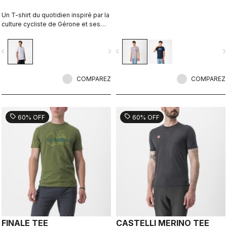
Un T-shirt du quotidien inspiré par la
culture cycliste de Gérone et ses
expressions locales. Imaginé en
collaboration avec R-A/D.
vigate_before
navigate_next
navigate_before
navigate_n
COMPAREZ
COMPAREZ
sell
sell
60% OFF
60% OFF
FINALE TEE
CASTELLI MERINO TEE