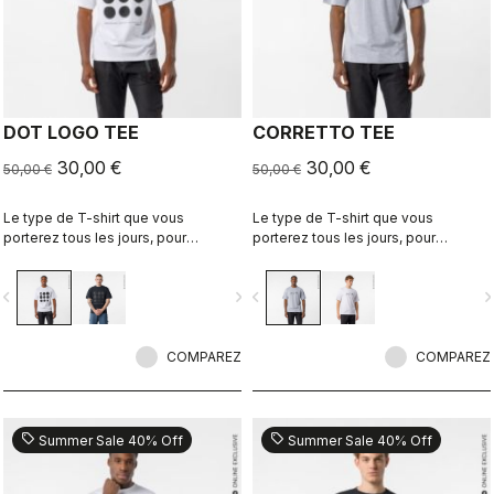
DOT LOGO TEE
CORRETTO TEE
30,00 €
30,00 €
50,00 €
50,00 €
Le type de T-shirt que vous
Le type de T-shirt que vous
porterez tous les jours, pour
porterez tous les jours, pour
continuer de représenter Castelli
continuer de représenter Castelli
même lorsque vous mettez le pied
même lorsque vous mettez le pied
vigate_before
navigate_next
navigate_before
navigate_n
à terre.
à terre.
COMPAREZ
COMPAREZ
sell
sell
Summer Sale 40% Off
Summer Sale 40% Off