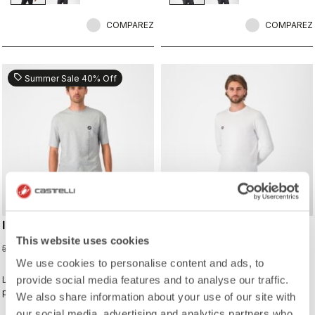
COMPAREZ
COMPAREZ
sell
Summer Sale 40% Off
INNOVATION LOGO TEE
SLEEVE LOGO LS TEE
This website uses cookies
30,00 €
60,00 €
50,00 €
We use cookies to personalise content and ads, to
provide social media features and to analyse our traffic.
Le type de T-shirt que vous
Le type de T-shirt que vous
porterez tous les jours, pour
porterez tous les jours, pour
We also share information about your use of our site with
continuer de représenter Castelli
continuer de représenter Castelli
our social media, advertising and analytics partners who