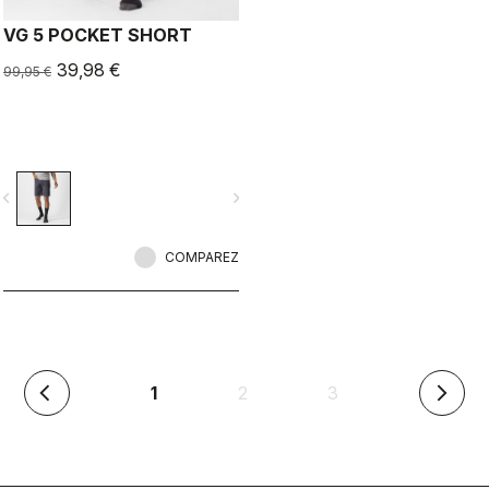
VG 5 POCKET SHORT
39,98 €
99,95 €
vigate_before
navigate_next
COMPAREZ
(en
1
2
3
arrow_back_ios
arrow_forward_ios
cours)