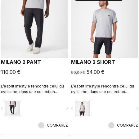
MILANO 2 PANT
MILANO 2 SHORT
110,00 €
54,00 €
90,00 €
L’esprit lifestyle rencontre celui du
L’esprit lifestyle rencontre celui du
cyclisme, dans une collection
cyclisme, dans une collection
parfaitement réalisée.
parfaitement réalisée.
vigate_before
navigate_next
navigate_before
navigate_n
COMPAREZ
COMPAREZ