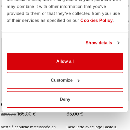
même lorsque vous mettez le pied
même lorsque vous mettez le pied
vigate_before
navigate_next
navigate_before
navigate_n
may combine it with other information that you’ve
à terre.
à terre.
provided to them or that they’ve collected from your use
of their services as specified on our
Cookies Policy
.
COMPAREZ
COMPAREZ
Show details
sell
Summer Sale 25% Off
Allow all
Customize
Deny
CLASSICO PUFFY JACKET
BASEBALL CAP
165,00 €
35,00 €
220,00 €
Veste à capuche matelassée en
Casquette avec logo Castelli.