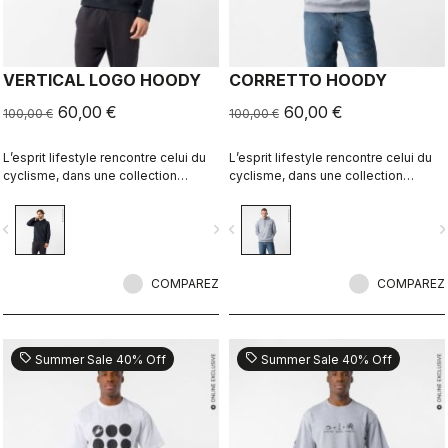
VERTICAL LOGO HOODY
CORRETTO HOODY
60,00 €
60,00 €
100,00 €
100,00 €
L’esprit lifestyle rencontre celui du
L’esprit lifestyle rencontre celui du
cyclisme, dans une collection
cyclisme, dans une collection
parfaitement réalisée.
parfaitement réalisée.
vigate_before
navigate_next
navigate_before
navigate_n
COMPAREZ
COMPAREZ
sell
sell
Summer Sale 40% Off
Summer Sale 40% Off