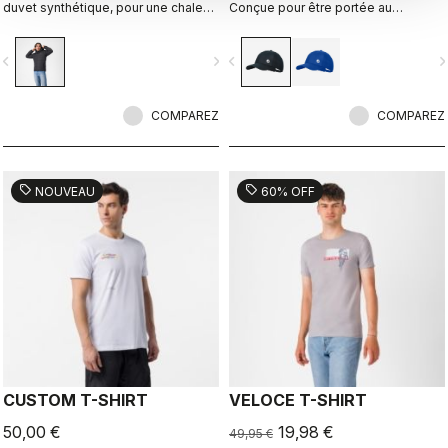
duvet synthétique, pour une chaleur
Conçue pour être portée au
légère. Modèle adapté pour une
quotidien.
utilisation décontractée, les
vigate_before
navigate_next
navigate_before
navigate_n
randonnées à vélo et la
récupération.
COMPAREZ
COMPAREZ
sell
sell
NOUVEAU
60% OFF
CUSTOM T-SHIRT
VELOCE T-SHIRT
50,00 €
19,98 €
49,95 €