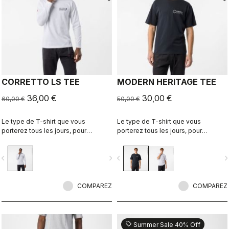
CORRETTO LS TEE
MODERN HERITAGE TEE
36,00 €
30,00 €
60,00 €
50,00 €
Le type de T-shirt que vous
Le type de T-shirt que vous
porterez tous les jours, pour
porterez tous les jours, pour
continuer de représenter Castelli
continuer de représenter Castelli
même lorsque vous mettez le pied
même lorsque vous mettez le pied
vigate_before
navigate_next
navigate_before
navigate_n
à terre.
à terre.
COMPAREZ
COMPAREZ
sell
Summer Sale 40% Off