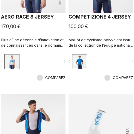
AERO RACE 8 JERSEY
COMPETIZIONE 4 JERSEY
170,00 €
100,00 €
Plus d’une décennie d’innovation et
Maillot de cyclisme polyvalent issu
de connaissances dans le domaine
de la collection de l’équipe nationale
de la vitesse, dans la collection
italienne.
Italia.
vigate_before
navigate_next
navigate_before
navigate_n
COMPAREZ
COMPAREZ