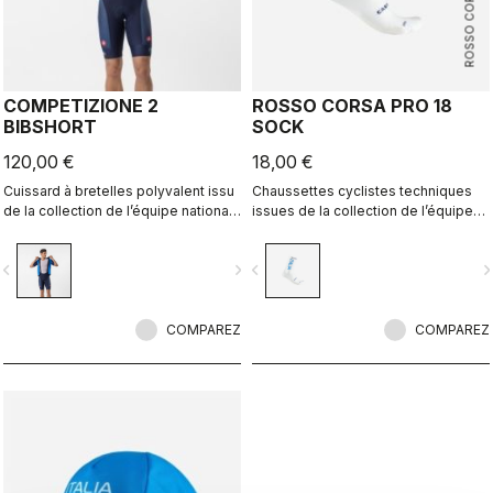
ROSSO CORSA
COMPETIZIONE 2
ROSSO CORSA PRO 18
BIBSHORT
SOCK
120,00 €
18,00 €
Cuissard à bretelles polyvalent issu
Chaussettes cyclistes techniques
de la collection de l’équipe nationale
issues de la collection de l’équipe
italienne de cyclisme.
nationale italienne de cyclisme.
vigate_before
navigate_next
navigate_before
navigate_n
COMPAREZ
COMPAREZ