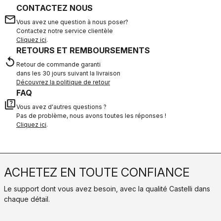
CONTACTEZ NOUS
email
Vous avez une question à nous poser?
Contactez notre service clientèle
Cliquez ici
.
RETOURS ET REMBOURSEMENTS
replay
Retour de commande garanti
dans les 30 jours suivant la livraison
Découvrez la politique de retour
FAQ
quiz
Vous avez d'autres questions ?
Pas de problème, nous avons toutes les réponses !
Cliquez ici
.
ACHETEZ EN TOUTE CONFIANCE
Le support dont vous avez besoin, avec la qualité Castelli dans
chaque détail.