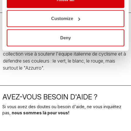
Customize
Collection Team Italia pour hommes
Deny
Tout l'amour, la passion et la fierté pour l'Italie sont réunis
dans la collection Team Italia pour hommes. Cette
collection vise à soutenir l'équipe italienne de cyclisme et à
défendre ses couleurs : le vert, le blanc, le rouge, mais
surtout le "Azzurro".
AVEZ-VOUS BESOIN D'AIDE ?
Si vous avez des doutes ou besoin d'aide, ne vous inquiétez
pas,
nous sommes là pour vous!