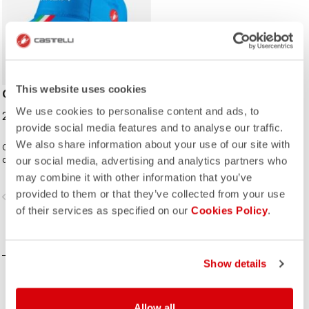
This website uses cookies
CYCLING CAP
We use cookies to personalise content and ads, to
25,00 €
provide social media features and to analyse our traffic.
We also share information about your use of our site with
Casquette cycliste classique issue
de la collection de l’équipe nationale
our social media, advertising and analytics partners who
italienne de cyclisme.
may combine it with other information that you’ve
provided to them or that they’ve collected from your use
vigate_before
navigate_next
of their services as specified on our
Cookies Policy
.
COMPAREZ
Show details
Allow all