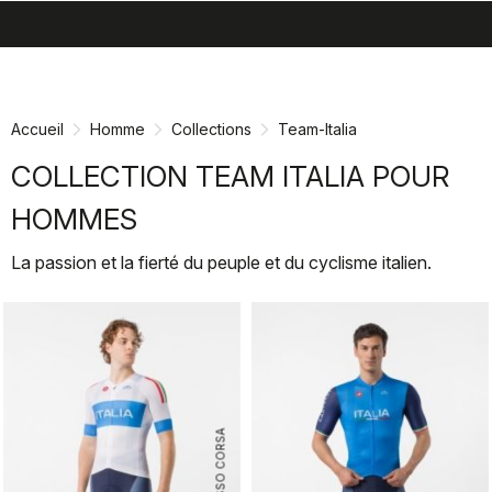
search
menu
shopping_cart
Passer
Passer
au
à
contenu
la
Accueil
Homme
Collections
Team-Italia
directement
navigation
directement
COLLECTION TEAM ITALIA POUR
HOMMES
La passion et la fierté du peuple et du cyclisme italien.
ROSSO CORSA