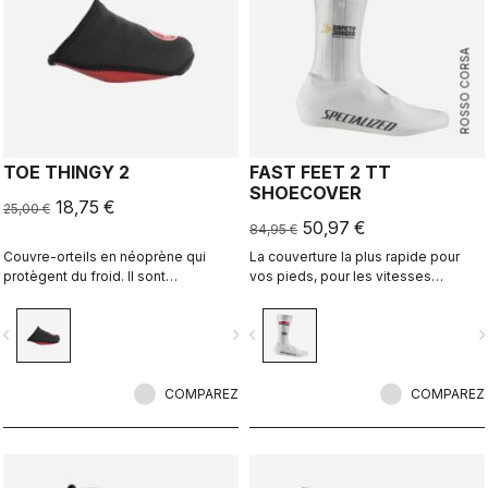
ROSSO CORSA
TOE THINGY 2
FAST FEET 2 TT
SHOECOVER
18,75 €
25,00 €
50,97 €
84,95 €
Couvre-orteils en néoprène qui
La couverture la plus rapide pour
protègent du froid. Il sont
vos pieds, pour les vitesses
étonnamment efficaces et vous
élevées du contre-la-montre.
pouvez les laisser sur vos
vigate_before
navigate_next
navigate_before
navigate_n
chaussures.
COMPAREZ
COMPAREZ