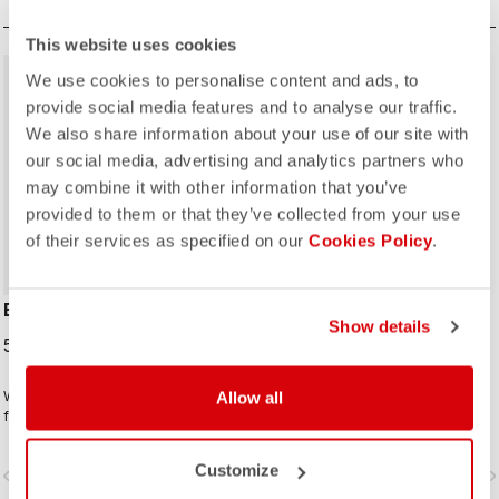
quelles chaussures.
This website uses cookies
We use cookies to personalise content and ads, to
provide social media features and to analyse our traffic.
We also share information about your use of our site with
our social media, advertising and analytics partners who
may combine it with other information that you’ve
ROSSO CORSA
provided to them or that they’ve collected from your use
of their services as specified on our
Cookies Policy
.
ENTRATA SHOECOVER
PERFETTO SHOECOVER
Show details
59,95 €
89,95 €
Wind and splash protection with
Allow all
Le design des couvre-chaussures
fleece insulation keep the Entrata
Perfetto, à l'instar de celui de toute
functional and simple, and your feet
la ligne Perfetto, ainsi que du Gabba,
warm.
est axé sur la performance avec une
Customize
vigate_before
navigate_next
navigate_before
navigate_n
respirabilité et un ajustement
exceptionnels et un niveau élevé de