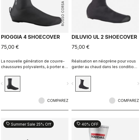
ROSSO CORSA
PIOGGIA 4 SHOECOVER
DILUVIO UL 2 SHOECOVER
75,00 €
75,00 €
La nouvelle génération de couvre-
Réalisation en néoprène pour vous
chaussures polyvalents, à porter en
garder au chaud dans les conditions
cas d'intempéries. Offrant une
sèches ou humides. Modèle adapté
protection maximale par temps sec
pour la route ou le gravel.
vigate_before
navigate_next
navigate_before
navigate_n
comme humide, ces couvre-
chaussures chauds et confortables
présentent une coupe extensible et
une doublure en polaire.
COMPAREZ
COMPAREZ
sell
sell
Summer Sale 25% Off
40% OFF