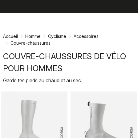
search
menu
shopping_cart
Passer
Passer
au
à
contenu
la
Accueil
Homme
Cyclisme
Accessoires
directement
navigation
Couvre-chaussures
directement
COUVRE-CHAUSSURES DE VÉLO
POUR HOMMES
Garde tes pieds au chaud et au sec.