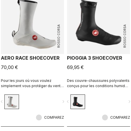
ROSSO CORSA
ROSSO CORSA
AERO RACE SHOECOVER
PIOGGIA 3 SHOECOVER
70,00 €
69,95 €
Pour les jours où vous voulez
Des couvre-chaussures polyvalents
simplement vous protéger du vent
conçus pour les conditions humides.
et de la pluie, sans vous sentir
Leur coupe extensible avec
encombré. Le tissu fin et extensible
doublure polaire leur offre un grand
vigate_before
navigate_next
navigate_before
navigate_n
épouse la forme de la chaussure
niveau de confort par temps secs,
pour un ajustement parfait et une
ainsi qu’une protection maximale
coupe aérodynamique, tout en vous
dans les conditions humides.
protégeant du vent et de l'humidité.
COMPAREZ
COMPAREZ