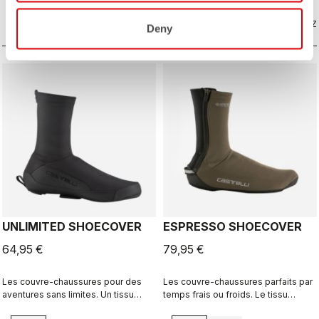
protection contre l'humidité et les
COMPAREZ
éclaboussures de la route. Des
COMPAREZ
Deny
couvre-chaussures ultra-
polyvalents.
UNLIMITED SHOECOVER
ESPRESSO SHOECOVER
64,95 €
79,95 €
Les couvre-chaussures pour des
Les couvre-chaussures parfaits par
aventures sans limites. Un tissu
temps frais ou froids. Le tissu
doublé de polaire avec un
GORE-TEX INFINIUM™