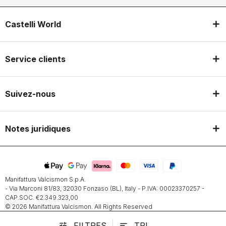
Castelli World
Service clients
Suivez-nous
Notes juridiques
Manifattura Valcismon S.p.A.
- Via Marconi 81/83, 32030 Fonzaso (BL), Italy - P.IVA: 00023370257 -
CAP.SOC. €2.349.323,00
© 2026 Manifattura Valcismon. All Rights Reserved
FILTRES
TRI
tune
sort