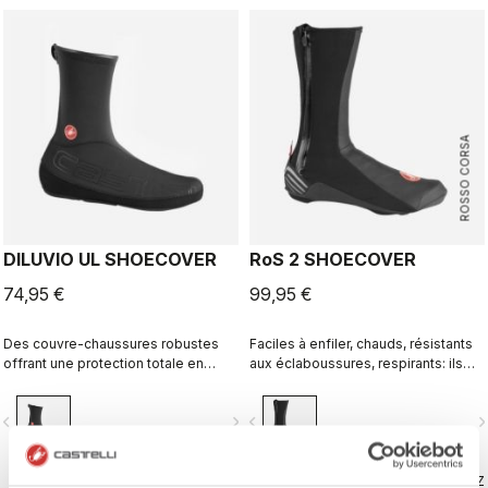
ROSSO CORSA
DILUVIO UL SHOECOVER
RoS 2 SHOECOVER
74,95 €
99,95 €
Des couvre-chaussures robustes
Faciles à enfiler, chauds, résistants
offrant une protection totale en
aux éclaboussures, respirants: ils
néoprène 3 mm stretch de très
ont tout bon. Excellents couvre-
haute qualité, avec coutures
chaussures polyvalents et
vigate_before
navigate_next
navigate_before
navigate_n
scellées, un bord supérieur qui reste
performants.
bien hermétiquement ajusté autour
du pied, et une ouverture réglable
sous le pied s’adaptant à n'importe
COMPAREZ
COMPAREZ