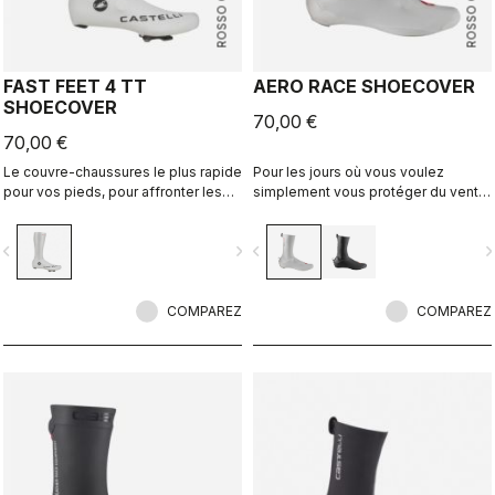
ROSSO CORSA
ROSSO CORSA
FAST FEET 4 TT
AERO RACE SHOECOVER
SHOECOVER
70,00 €
70,00 €
Le couvre-chaussures le plus rapide
Pour les jours où vous voulez
pour vos pieds, pour affronter les
simplement vous protéger du vent
vitesses élevées des courses
et de la pluie, sans vous sentir
contre la montre.
encombré. Le tissu fin et extensible
vigate_before
navigate_next
navigate_before
navigate_n
épouse la forme de la chaussure
pour un ajustement parfait et une
coupe aérodynamique, tout en vous
COMPAREZ
protégeant du vent et de l'humidité.
COMPAREZ