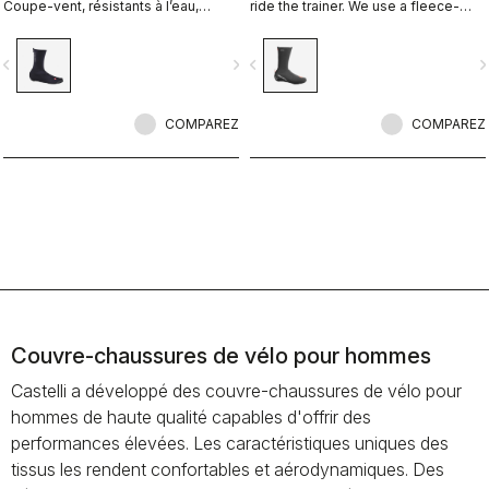
Coupe-vent, résistants à l’eau,
ride the trainer. We use a fleece-
hautement respirants, chauds,
lined GORE-TEX INFINIUM™
faciles à enfiler et à retirer. Route et
WINDSTOPPER® outer layer with a
vigate_before
navigate_next
navigate_before
navigate_n
gravel.
full Polartec® Power Stretch® inner
layer to make our warmest bootie
ever.
COMPAREZ
COMPAREZ
Couvre-chaussures de vélo pour hommes
Castelli a développé des couvre-chaussures de vélo pour
hommes de haute qualité capables d'offrir des
performances élevées. Les caractéristiques uniques des
tissus les rendent confortables et aérodynamiques. Des