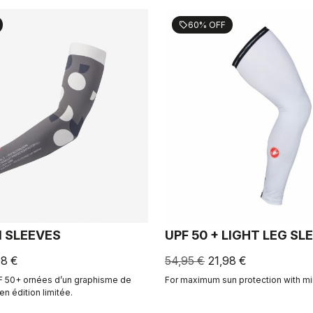
60% OFF
sell
M SLEEVES
UPF 50 + LIGHT LEG SL
98 €
54,95 €
21,98 €
 50+ ornées d’un graphisme de
For maximum sun protection with min
n édition limitée.