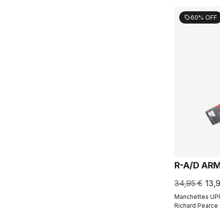
60% OFF
sell
R-A/D AR
34,95 €
13,
Manchettes UPF
Richard Pearce e