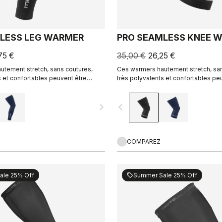
LESS LEG WARMER
PRO SEAMLESS KNEE 
75 €
35,00 €
26,25 €
tement stretch, sans coutures,
Ces warmers hautement stretch, san
s et confortables peuvent être
très polyvalents et confortables pe
ne large fourchette de températures.
utilisés dans une large fourchette 
navigate_next
navigate_before
COMPAREZ
ale 25% Off
Summer Sale 25% Off
sell