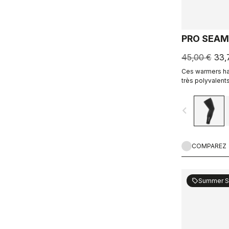
PRO SEAM
45,00 €
33,
Ces warmers hau
très polyvalent
utilisés dans u
navigate_before
COMPAREZ
Summer S
sell