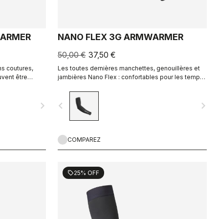
WARMER
NANO FLEX 3G ARMWARMER
50,00 €
37,50 €
s coutures,
Les toutes dernières manchettes, genouillères et
uvent être
jambières Nano Flex : confortables pour les temps
de températures.
secs, déperlantes quand il fait humide et chaudes
pour les conditions extrêmes.
navigate_next
navigate_before
navigate_next
COMPAREZ
25% OFF
sell