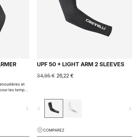
ARMER
UPF 50 + LIGHT ARM 2 SLEEVES
34,95 €
26,22 €
enouillères et
 pour les temps
ide et chaudes
navigate_next
navigate_before
navigate_next
COMPAREZ