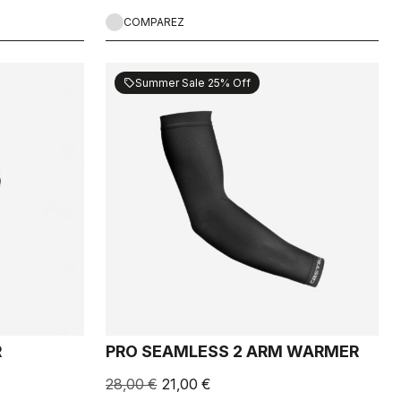
COMPAREZ
Summer Sale 25% Off
sell
R
PRO SEAMLESS 2 ARM WARMER
28,00 €
21,00 €