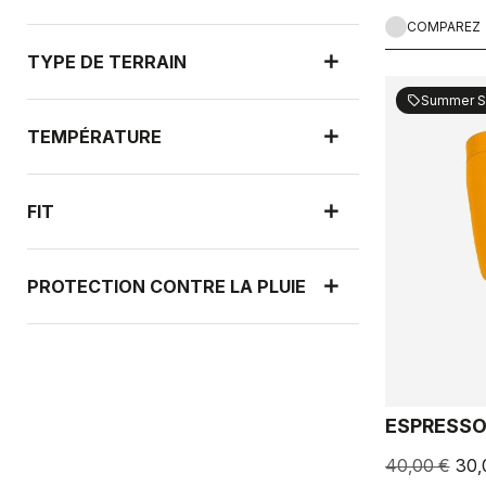
COMPAREZ
TYPE DE TERRAIN
Summer S
sell
TEMPÉRATURE
FIT
PROTECTION CONTRE LA PLUIE
PROTECTION CONTRE LE VENT
ESPRESS
40,00 €
30,