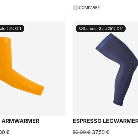
COMPAREZ
ale 25% Off
Summer Sale 25% Off
sell
O ARMWARMER
ESPRESSO LEGWARME
00 €
50,00 €
37,50 €