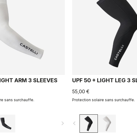
LIGHT ARM 3 SLEEVES
UPF 50 + LIGHT LEG 3 
55,00 €
ire sans surchauffe.
Protection solaire sans surchauffe.
navigate_next
navigate_before