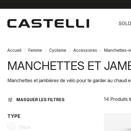
Passer
Passer
au
à
SOL
contenu
la
directement
navigation
directement
Accueil
Femme
Cyclisme
Accessoires
Manchettes-e
MANCHETTES ET JAMB
Manchettes et jambières de vélo pour te garder au chaud et
14 Produits 
tune
MASQUER LES FILTRES
TYPE
Doux