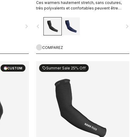
Ces warmers hautement stretch, sans coutures,
très polyvalents et confortables peuvent être
utilisés dans une large fourchette de températures.
navigate_next
navigate_before
navigate_next
COMPAREZ
Summer Sale 25% Off
sell
CUSTOM