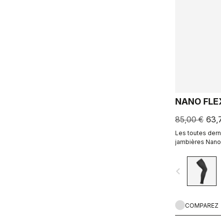
NANO FLE
85,00 €
63,
Les toutes dern
jambières Nano 
secs, déperlant
pour les condit
navigate_before
COMPAREZ