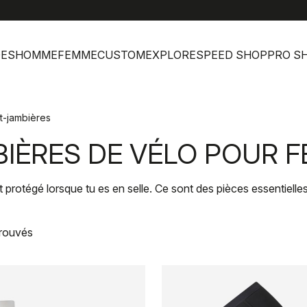
help
Servi
DES
HOMME
FEMME
CUSTOM
EXPLORE
SPEED SHOP
PRO S
t-jambières
IÈRES DE VÉLO POUR 
 protégé lorsque tu es en selle. Ce sont des pièces essentielle
trouvés