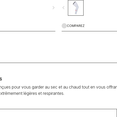
navigate_next
navigate_before
COMPAREZ
s
ues pour vous garder au sec et au chaud tout en vous offrant
extrêmement légères et respirantes.