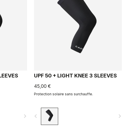
SLEEVES
UPF 50 + LIGHT KNEE 3 SLEEVES
45,00 €
Protection solaire sans surchauffe.
navigate_next
navigate_before
navigate_next