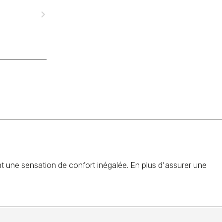
navigate_next
 une sensation de confort inégalée. En plus d'assurer une