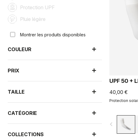
Protection UPF
Pluie légère
Montrer les produits disponibles
COULEUR
PRIX
UPF 50 + 
TAILLE
40,00 €
Protection sola
CATÉGORIE
navigate_before
COLLECTIONS