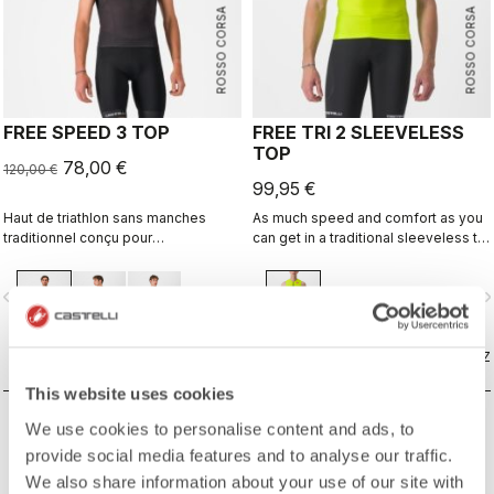
ROSSO CORSA
ROSSO CORSA
FREE SPEED 3 TOP
FREE TRI 2 SLEEVELESS
TOP
78,00 €
120,00 €
99,95 €
Haut de triathlon sans manches
As much speed and comfort as you
traditionnel conçu pour
can get in a traditional sleeveless tri
l’entraînement et la compétition.
top.
vigate_before
navigate_next
navigate_before
navigate_n
COMPAREZ
COMPAREZ
This website uses cookies
We use cookies to personalise content and ads, to
provide social media features and to analyse our traffic.
We also share information about your use of our site with