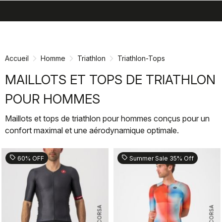
search
menu
shopping_cart
Passer
Passer
au
à
contenu
la
Accueil
Homme
Triathlon
Triathlon-Tops
directement
navigation
directement
MAILLOTS ET TOPS DE TRIATHLON
POUR HOMMES
Maillots et tops de triathlon pour hommes conçus pour un
confort maximal et une aérodynamique optimale.
sell
sell
60% OFF
Summer Sale 35% Off