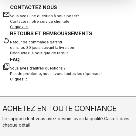
CONTACTEZ NOUS
email
Vous avez une question à nous poser?
Contactez notre service clientèle
Cliquez ici
.
RETOURS ET REMBOURSEMENTS
replay
Retour de commande garanti
dans les 30 jours suivant la livraison
Découvrez la politique de retour
FAQ
quiz
Vous avez d'autres questions ?
Pas de problème, nous avons toutes les réponses !
Cliquez ici
.
ACHETEZ EN TOUTE CONFIANCE
Le support dont vous avez besoin, avec la qualité Castelli dans
chaque détail.