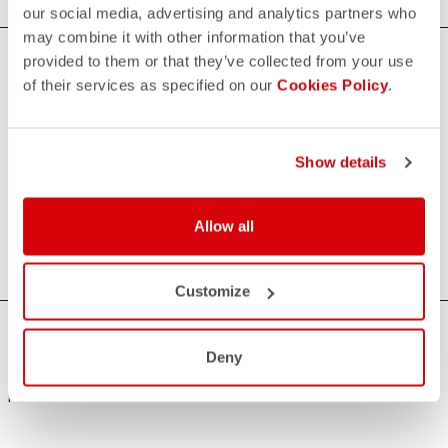
our social media, advertising and analytics partners who
may combine it with other information that you’ve
provided to them or that they’ve collected from your use
Maillots et tops de triathlon pour hommes
of their services as specified on our
Cookies Policy
.
Si vous recherchez une protection solaire, de la vitesse et
du confort pendant la natation, le cyclisme et la course à
Show details
pied, nos maillots et nos tops de triathlon pour hommes
sont la solution idéale. Ils offrent une excellente respirabilité,
une aérodynamique optimale et sont adaptés à toutes les
Allow all
distances, du sprint à la longue distance.
Customize
AVEZ-VOUS BESOIN D'AIDE ?
Deny
Si vous avez des doutes ou besoin d'aide, ne vous inquiétez
pas,
nous sommes là pour vous!