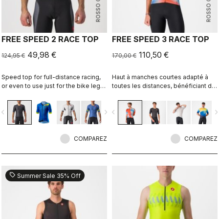
ROSSO CORSA
ROSSO CORSA
FREE SPEED 2 RACE TOP
FREE SPEED 3 RACE TOP
49,98 €
110,50 €
124,95 €
170,00 €
Speed top for full-distance racing,
Haut à manches courtes adapté à
or even to use just for the bike leg
toutes les distances, bénéficiant de
for improved aero performance.
l’aérodynamisme de notre
Includes a fastener to attach to
combinaison Free Sanremo 3 Short
vigate_before
navigate_next
navigate_before
navigate_n
shorts.
Sleeve Suit.
COMPAREZ
COMPAREZ
sell
Summer Sale 35% Off