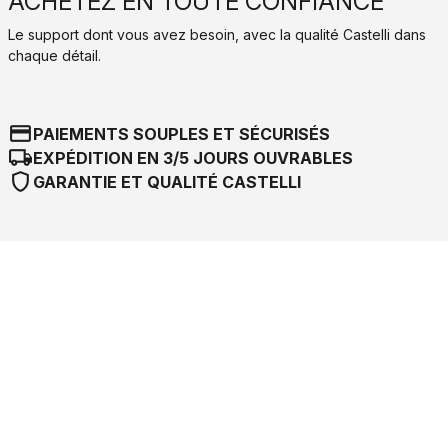
ACHETEZ EN TOUTE CONFIANCE
Le support dont vous avez besoin, avec la qualité Castelli dans
chaque détail.
credit_card
PAIEMENTS SOUPLES ET SÉCURISÉS
local_shipping
EXPÉDITION EN 3/5 JOURS OUVRABLES
shield
GARANTIE ET QUALITÉ CASTELLI
Castelli World
Service clients