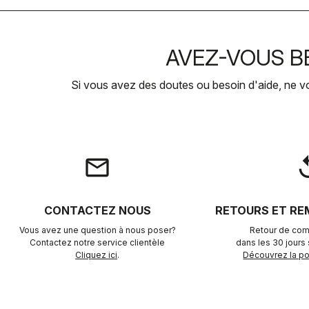
AVEZ-VOUS BE
Si vous avez des doutes ou besoin d'aide, ne v
email
rep
CONTACTEZ NOUS
RETOURS ET R
Vous avez une question à nous poser?
Retour de com
Contactez notre service clientèle
dans les 30 jours s
Cliquez ici
.
Découvrez la pol