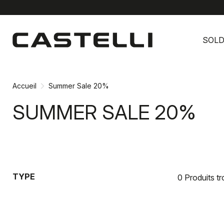
Passer
Passer
au
à
SOL
contenu
la
directement
navigation
directement
Accueil
Summer Sale 20%
SUMMER SALE 20%
TYPE
0 Produits t