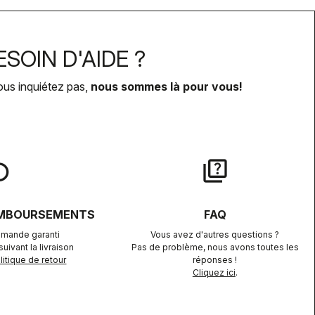
SOIN D'AIDE ?
ous inquiétez pas,
nous sommes là pour vous!
lay
quiz
EMBOURSEMENTS
FAQ
mande garanti
Vous avez d'autres questions ?
uivant la livraison
Pas de problème, nous avons toutes les
itique de retour
réponses !
Cliquez ici
.