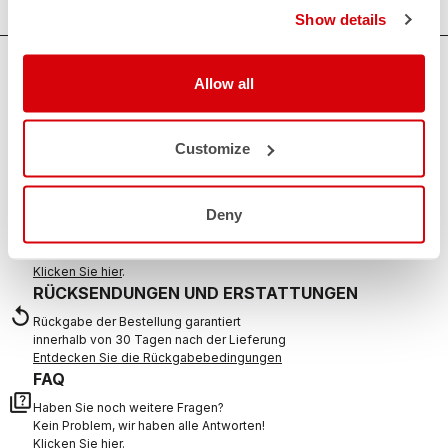
Show details
BRAUCHEN SIE HILFE?
Allow all
Wenn Sie Zweifel haben oder Unterstützung brauchen, keine
Sorge,
wir sind für Sie da!
Customize
KONTAKT
Deny
email
Haben Sie eine Frage an uns?
Kontaktieren Sie unseren Kundenservice
Klicken Sie hier
.
RÜCKSENDUNGEN UND ERSTATTUNGEN
replay
Rückgabe der Bestellung garantiert
innerhalb von 30 Tagen nach der Lieferung
Entdecken Sie die Rückgabebedingungen
FAQ
quiz
Haben Sie noch weitere Fragen?
Kein Problem, wir haben alle Antworten!
Klicken Sie hier
.