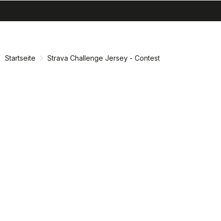
search
menu
shopping_cart
Zu
Zu
Inhalt
Navigation
springen
springen
Startseite
Strava Challenge Jersey - Contest