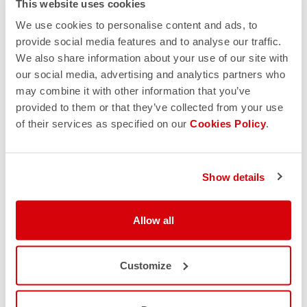
This website uses cookies
de marketing directo y a enviarme correos
electrónicos con actualizaciones, ofertas y
We use cookies to personalise content and ads, to
promociones reservadas a clientes. Puedes darte de
provide social media features and to analyse our traffic.
baja de estas comunicaciones en cualquier momento.
We also share information about your use of our site with
Para obtener más información sobre cómo darte de
our social media, advertising and analytics partners who
baja, nuestras prácticas de privacidad y cómo nos
may combine it with other information that you’ve
comprometemos a proteger y respetar tu privacidad,
provided to them or that they’ve collected from your use
consulta nuestra
Política de privacidad.
of their services as specified on our
Cookies Policy
.
Show details
Allow all
Customize