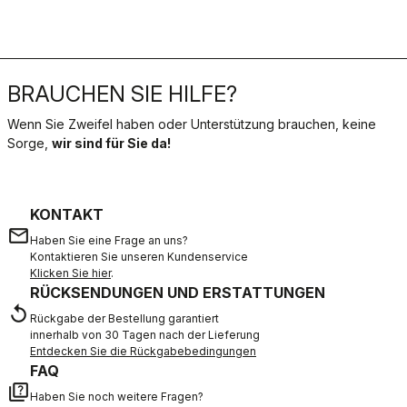
BRAUCHEN SIE HILFE?
Wenn Sie Zweifel haben oder Unterstützung brauchen, keine
Sorge,
wir sind für Sie da!
KONTAKT
email
Haben Sie eine Frage an uns?
Kontaktieren Sie unseren Kundenservice
Klicken Sie hier
.
RÜCKSENDUNGEN UND ERSTATTUNGEN
replay
Rückgabe der Bestellung garantiert
innerhalb von 30 Tagen nach der Lieferung
Entdecken Sie die Rückgabebedingungen
FAQ
quiz
Haben Sie noch weitere Fragen?