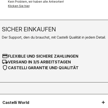
Kein Problem, wir haben alle Antworten!
Klicken Sie hier
.
SICHER EINKAUFEN
Der Support, den du brauchst, mit Castelli Qualität in jedem Detail.
credit_card
FLEXIBLE UND SICHERE ZAHLUNGEN
local_shipping
VERSAND IN 3/5 ARBEITSTAGEN
shield
CASTELLI GARANTIE UND QUALITÄT
Castelli World