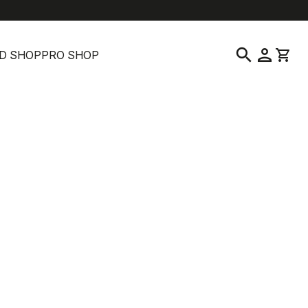
help
location_on
language
よくある質問
販売店を探す
日本語
|
日本
search
person
shopping_cart
D SHOP
PRO SHOP