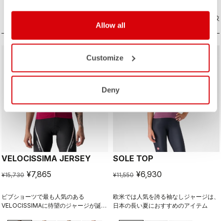
商品比較
商品比較
Allow all
sell
sell
50% OFF
40% OFF
Customize
Deny
VELOCISSIMA JERSEY
SOLE TOP
¥7,865
¥6,930
¥15,730
¥11,550
ビブショーツで最も人気のある
欧米では人気を誇る袖なしジャージは、
VELOCISSIMAに待望のジャージが誕
日本の長い夏におすすめのアイテム
生。機能性に加え5色のカラーバリエー