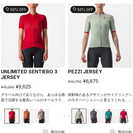
sell
sell
50% OFF
50% OFF
UNLIMITED SENTIERO 3
PEZZI JERSEY
JERSEY
¥6,875
¥13,750
¥9,625
¥19,250
グラベル向けでありながら、あらゆる路
新鮮味のあるデザインがサイクリングへ
面で活躍する最高レベルのオールラウン
のモチベーションへと変えてくれる。少
ダー
し全体的にゆとりのあるフィット感が特
徴のCompetizione 2 Jerseyがベー
vigate_before
navigate_next
navigate_before
navigate_n
ス。ロングライドやカフェライドなどあ
らゆる楽しみ方ができるオールラウンド
ジャージ。
商品比較
商品比較