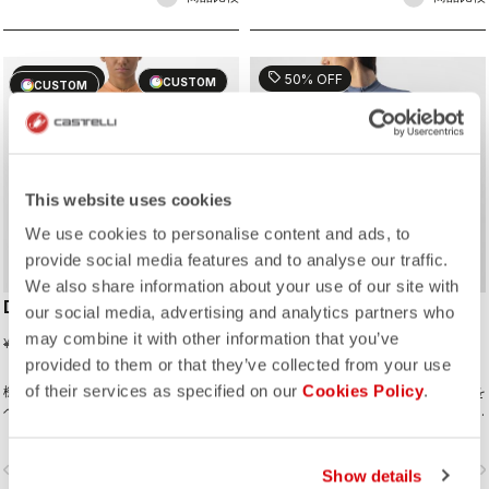
sell
sell
50% OFF
50% OFF
CUSTOM
CUSTOM
This website uses cookies
We use cookies to personalise content and ads, to
provide social media features and to analyse our traffic.
We also share information about your use of our site with
DOLCE JERSEY
FENICE JERSEY
our social media, advertising and analytics partners who
may combine it with other information that you’ve
¥6,875
¥6,050
¥13,750
¥12,100
provided to them or that they’ve collected from your use
of their services as specified on our
Cookies Policy
.
機能性の高いパフォーマンスジャージを
機能性の高いパフォーマンスジャージを
ベースに、色鮮やかなフェードカラーを
ベースに、特徴的なストライプ柄を加え
加えたレギュラーフィットのサマージャ
たレギュラーフィットのサマージャー
ージ。
ジ。ベストと合わせてもストライプ柄が
vigate_before
navigate_next
navigate_before
navigate_n
映える。
Show details