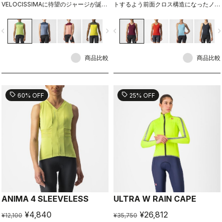
VELOCISSIMAに待望のジャージが誕
トするよう前面クロス構造になったノー
生。真夏ライドの強い味方となる40℃
スリーブトップ。
対応のスリーブなしサマージャージ。
vigate_before
navigate_next
navigate_before
navigate_n
商品比較
商品比較
sell
sell
60% OFF
25% OFF
ANIMA 4 SLEEVELESS
ULTRA W RAIN CAPE
¥4,840
¥26,812
¥12,100
¥35,750