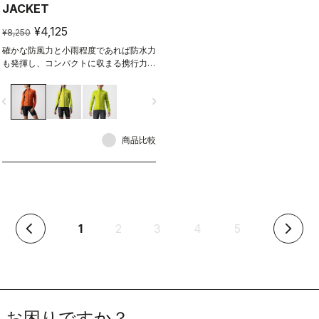
JACKET
¥4,125
¥8,250
確かな防風力と小雨程度であれば防水力
も発揮し、コンパクトに収まる携行力。
アップデートされた伸縮性の高い生地も
加わり、弱点は見当たらない。
vigate_before
navigate_next
商品比較
(current)
1
2
3
4
5
arrow_back_ios
arrow_forward_ios
お困りですか？