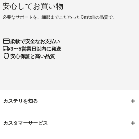
安心してお買い物
必要なサポートを、細部までこだわったCastelliの品質で。
credit_card
柔軟で安全なお支払い
local_shipping
3〜5営業日以内に発送
shield
安心保証と高い品質
カステリを知る
カスタマーサービス