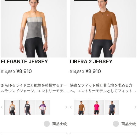
ELEGANTE JERSEY
LIBERA 2 JERSEY
¥8,910
¥8,910
¥14,850
¥14,850
あらゆるライドに万能性を発揮するオー
快適なフィット感と着心地を求める方
ルラウンドジャージ。エントリーモデル
へ。エントリーモデルとしてフィット感
としてフィット感にもゆとりがあり、初
にもゆとりがあり、初めてのサイクルジ
めてのサイクルジャージとしても抵抗感
ャージとしても抵抗感なく快適に着こな
vigate_before
navigate_next
navigate_before
navigate_n
なく快適に着こなせる。
せる。
商品比較
商品比較