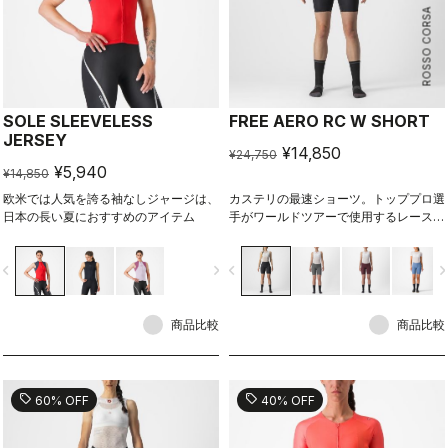
ROSSO CORSA
SOLE SLEEVELESS
FREE AERO RC W SHORT
JERSEY
¥14,850
¥24,750
¥5,940
¥14,850
欧米では人気を誇る袖なしジャージは、
カステリの最速ショーツ。トッププロ選
日本の長い夏におすすめのアイテム
手がワールドツアーで使用するレース・
トレーニング向けの最新バージョン。
vigate_before
navigate_next
navigate_before
navigate_n
商品比較
商品比較
sell
sell
60% OFF
40% OFF