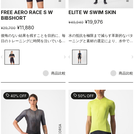
FREE AERO RACE S W
ELITE W SWIM SKIN
BIBSHORT
¥19,976
¥49,940
¥11,880
¥29,700
後悔のない結果を残すことを目的に、毎
水の抵抗を極限まで減らす革新的なパタ
日のトレーニングに時間を注いでいるサ
ーニングと素材の選定により、水中での
イクリストの要求を満たすために開発さ
ベストパフォーマンスを保証する。ウェ
れた。
ットスーツの着用が禁止されているレー
vigate_before
navigate_next
navigate_before
navigate_n
スにおいて抜群のアドバンテージを選手
に与えてくれる。
商品比較
商品比較
sell
sell
40% OFF
50% OFF