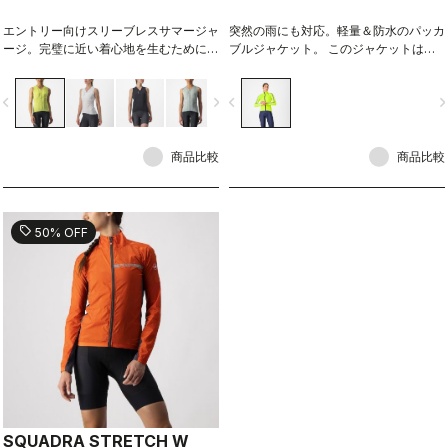
エントリー向けスリーブレスサマージャ
突然の雨にも対応。軽量＆防水のパッカ
ージ。完璧に近い着心地を生むために、
ブルジャケット。 このジャケットは、
柔らかく、速乾力があり、ストレッチ性
Polartec® Power Shield™ RPMの2層
に富んだ生地を使用し、初めてのサイク
ストレッチ素材を使用した完全防水シェ
vigate_before
navigate_next
navigate_before
navigate_n
ルジャージには十分過ぎる機能性を持ち
ルです。非常に軽量でコンパクトに収納
合わせています。
できるため、夏の急な雨にはジャージの
上から、寒い季節にはジャケットの上か
商品比較
ら羽織ることも可能。季節や状況を問わ
商品比較
ず、1枚持っておくと安心のアイテムで
す。
sell
50% OFF
SQUADRA STRETCH W