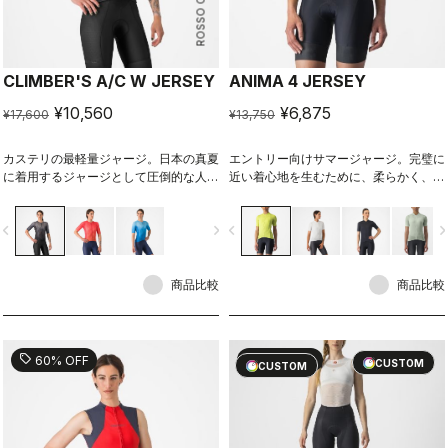
ROSSO CORSA
CLIMBER'S A/C W JERSEY
ANIMA 4 JERSEY
¥10,560
¥6,875
¥17,600
¥13,750
カステリの最軽量ジャージ。日本の真夏
エントリー向けサマージャージ。完璧に
に着用するジャージとして圧倒的な人気
近い着心地を生むために、柔らかく、速
を誇る。軽く、速い、そして常に汗を速
乾力があり、ストレッチ性に富んだ生地
乾させて快適に。
を使用し、初めてのサイクルジャージに
vigate_before
navigate_next
navigate_before
navigate_n
は十分過ぎる機能性を持ち合わせていま
す。
商品比較
商品比較
sell
sell
60% OFF
40% OFF
CUSTOM
CUSTOM