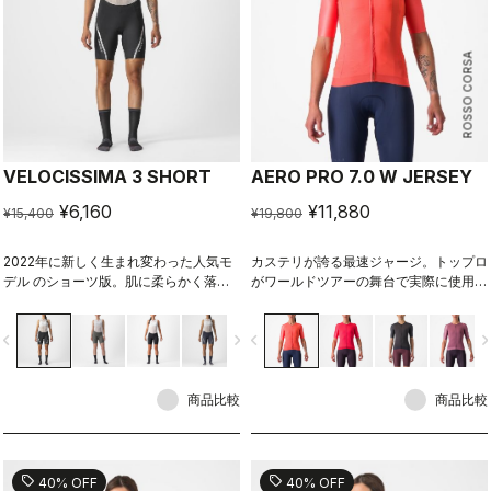
ROSSO CORSA
VELOCISSIMA 3 SHORT
AERO PRO 7.0 W JERSEY
¥6,160
¥11,880
¥15,400
¥19,800
2022年に新しく生まれ変わった人気モ
カステリが誇る最速ジャージ。トップロ
デル のショーツ版。肌に柔らかく落ち
がワールドツアーの舞台で実際に使用し
着くプレミアムな素材と高い通気性。今
ており、エアロ性能と快適性はともに最
までにない快適なロングライドを体験で
高レベル。
vigate_before
navigate_next
navigate_before
navigate_n
きるでしょう。
商品比較
商品比較
sell
sell
40% OFF
40% OFF