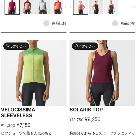
ションがあらゆるコーディネートにマッ
vigate_before
navigate_next
navigate_before
navigate_n
チする。
商品比較
商品比較
sell
sell
50% OFF
40% OFF
VELOCISSIMA
SOLARIS TOP
SLEEVELESS
¥8,250
¥13,750
¥7,150
¥14,300
ビブショーツで最も人気のある
胸部分があらゆるスポーツブラにフィッ