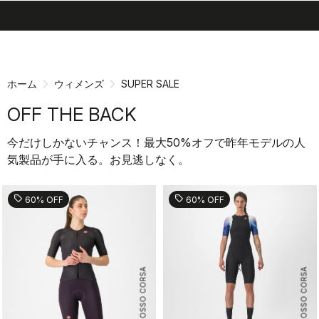
search
menu
shopping_cart
同
ナ
意
ビ
画
ゲ
ホーム
ウィメンズ
SUPER SALE
面
ー
へ
シ
OFF THE BACK
ョ
ン
今だけしかないチャンス！最大50%オフで昨年モデルの人
画
気製品が手に入る。お見逃しなく。
面
へ
sell
sell
60% OFF
60% OFF
ROSSO CORSA
ROSSO CORSA