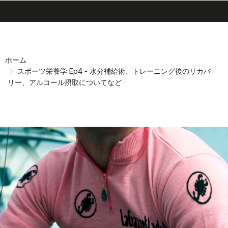
search
menu
shopping_cart
同
ナ
意
ビ
画
ゲ
ホーム
面
ー
スポーツ栄養学 Ep4 - 水分補給術、トレーニング後のリカバ
へ
シ
リー、アルコール摂取についてなど
ョ
ン
画
面
へ