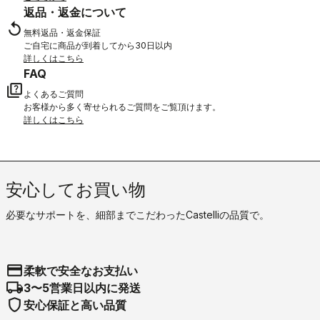
返品・返金について
replay
無料返品・返金保証
ご自宅に商品が到着してから30日以内
詳しくはこちら
FAQ
quiz
よくあるご質問
お客様から多く寄せられるご質問をご覧頂けます。
詳しくはこちら
安心してお買い物
必要なサポートを、細部までこだわったCastelliの品質で。
credit_card
柔軟で安全なお支払い
local_shipping
3〜5営業日以内に発送
shield
安心保証と高い品質