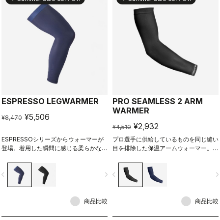
ESPRESSO LEGWARMER
PRO SEAMLESS 2 ARM
WARMER
¥5,506
¥8,470
¥2,932
¥4,510
ESPRESSOシリーズからウォーマーが
プロ選手に供給しているものを同じ縫い
登場。着用した瞬間に感じる柔らかな感
目を排除した保温アームウォーマー。
触と暖かさは感動すら覚えるレベルだ。
伸縮性が最も高く、滑り止めシリコンが
なくてもずれ落ちない。プロ選手のよう
vigate_before
navigate_next
navigate_before
navigate_n
に着心地にこだわるサイクリストへ。
商品比較
商品比較