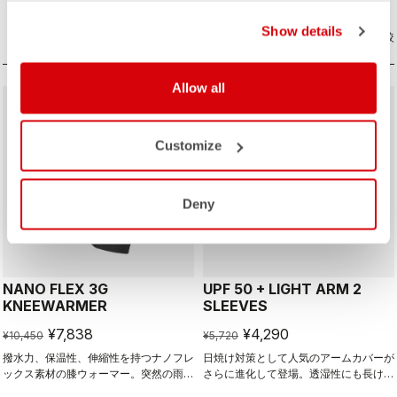
Show details
商品比較
商品比較
Allow all
sell
sell
Summer Sale 25% Off
25% OFF
Customize
Deny
NANO FLEX 3G
UPF 50 + LIGHT ARM 2
KNEEWARMER
SLEEVES
¥7,838
¥4,290
¥10,450
¥5,720
撥水力、保温性、伸縮性を持つナノフレ
日焼け対策として人気のアームカバーが
ックス素材の膝ウォーマー。突然の雨で
さらに進化して登場。透湿性にも長けた
も安心して使用できる。
紫外線カットアームカバーは年中重宝す