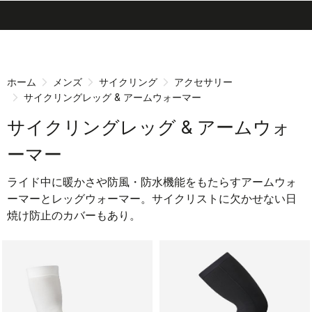
search
menu
shopping_cart
同
ナ
意
ビ
画
ゲ
ホーム
メンズ
サイクリング
アクセサリー
面
ー
サイクリングレッグ & アームウォーマー
へ
シ
ョ
サイクリングレッグ & アームウォ
ン
ーマー
画
面
ライド中に暖かさや防風・防水機能をもたらすアームウォ
へ
ーマーとレッグウォーマー。サイクリストに欠かせない日
焼け防止のカバーもあり。