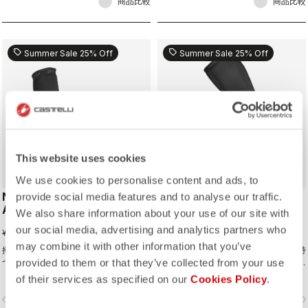
商品比較
商品比較
sell
sell
Summer Sale 25% Off
Summer Sale 25% Off
This website uses cookies
We use cookies to personalise content and ads, to
NANO FLEX 3G
NANO FLEX 3G
provide social media features and to analyse our traffic.
ARMWARMER
LEGWARMER
We also share information about your use of our site with
our social media, advertising and analytics partners who
¥5,940
¥10,312
¥7,920
¥13,750
may combine it with other information that you’ve
撥水力、保温性、伸縮性を同時に併せ持
撥水力、保温性、伸縮性を同時に併せ持
provided to them or that they’ve collected from your use
つナノフレックス素材のアームウォーマ
つナノフレックス素材のレッグウォーマ
ー。トッププロ選手も愛用するほどあら
ー。トッププロ選手も愛用するほどあら
of their services as specified on our
Cookies Policy
.
ゆる天候に安心して使用できる人気製
ゆる天候に安心して使用できる人気製
vigate_before
navigate_next
navigate_before
navigate_n
品。
品。