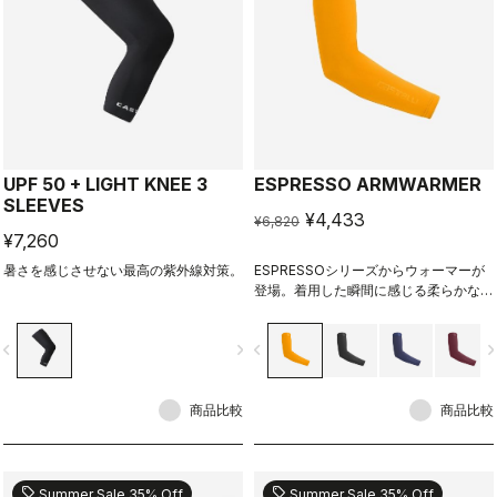
UPF 50 + LIGHT KNEE 3
ESPRESSO ARMWARMER
SLEEVES
¥4,433
¥6,820
¥7,260
暑さを感じさせない最高の紫外線対策。
ESPRESSOシリーズからウォーマーが
登場。着用した瞬間に感じる柔らかな感
触と暖かさは感動すら覚えるレベルだ。
vigate_before
navigate_next
navigate_before
navigate_n
商品比較
商品比較
sell
sell
Summer Sale 35% Off
Summer Sale 35% Off