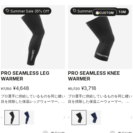
sell
sell
Summer Sale 35% Off
Summer Sale 35% Off
CUSTOM
CUSTOM
PRO SEAMLESS LEG
PRO SEAMLESS KNEE
WARMER
WARMER
¥4,648
¥3,718
¥7,150
¥5,720
プロ選手に供給しているものを同じ縫い
プロ選手に供給しているものを同じ縫い
目を排除した保温レッグウォーマー。
目を排除した保温ニーウォーマー。 伸
伸縮性が最も高く、滑り止めシリコンが
縮性が最も高く、滑り止めシリコンがな
なくてもずれ落ちない。プロ選手のよう
くてもずれ落ちない。プロ選手のように
vigate_before
navigate_next
navigate_before
navigate_n
に着心地にこだわるサイクリストへ。
着心地にこだわるサイクリストへ。