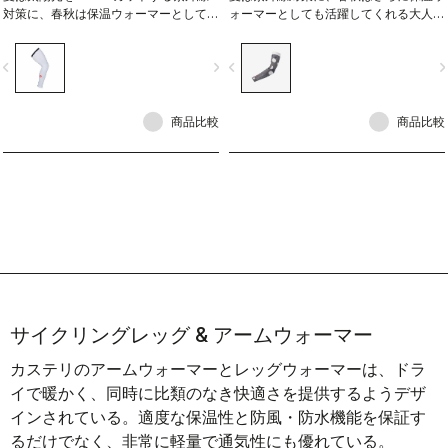
対策に、春秋は保温ウォーマーとしても
ォーマーとしても活躍してくれる大人気
活躍してくれる大人気レッグカバー。
UPF50+アームカバーが特別グラフィッ
ク版として登場。
vigate_before
navigate_next
navigate_before
navigate_n
商品比較
商品比較
サイクリングレッグ & アームウォーマー
カステリのアームウォーマーとレッグウォーマーは、ドラ
イで暖かく、同時に比類のなき快適さを提供するようデザ
インされている。適度な保温性と防風・防水機能を保証す
るだけでなく、非常に軽量で通気性にも優れている。