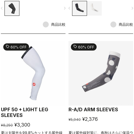
るアイテム。
vigate_before
navigate_next
navigate_before
navigate_n
商品比較
商品比較
sell
sell
60% OFF
60% OFF
UPF 50 + LIGHT LEG
R-A/D ARM SLEEVES
SLEEVES
¥2,376
¥5,940
¥3,300
¥8,250
夏は太陽光を99.8%カットする紫外線
夏は紫外線対策に、春秋はさらに保温ウ