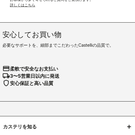
詳しくはこちら
安心してお買い物
必要なサポートを、細部までこだわったCastelliの品質で。
credit_card
柔軟で安全なお支払い
local_shipping
3〜5営業日以内に発送
shield
安心保証と高い品質
カステリを知る